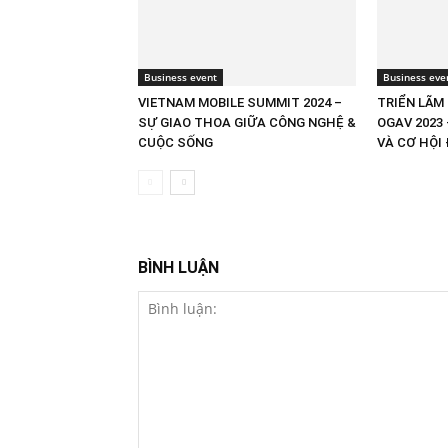
Business event
Business eve
VIETNAM MOBILE SUMMIT 2024 –
TRIỂN LÃM
SỰ GIAO THOA GIỮA CÔNG NGHỆ &
OGAV 2023
CUỘC SỐNG
VÀ CƠ HỘI
BÌNH LUẬN