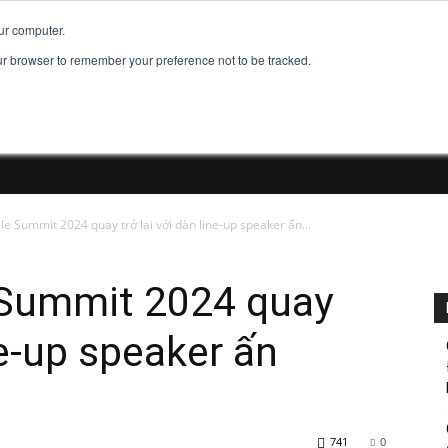
Đăng ký tài khoản
Đăng Nhập
Đăng tu
ur computer.
our browser to remember your preference not to be tracked.
e Summit 2024 quay trở lại với dàn line-up speaker ấn...
 Summit 2024 quay
ine-up speaker ấn
741
0