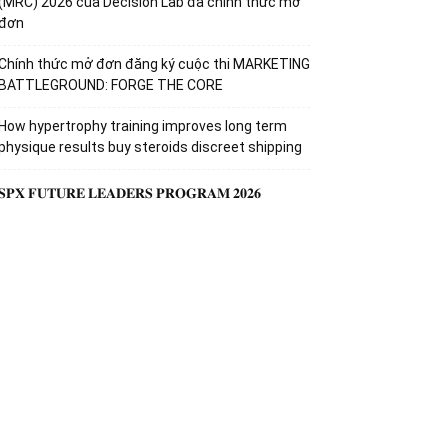
(MRC) 2026 của Decision Lab đã chinh thức mở
đơn
Chính thức mở đơn đăng ký cuộc thi MARKETING
BATTLEGROUND: FORGE THE CORE
How hypertrophy training improves long term
physique results buy steroids discreet shipping
𝐒𝐏𝐗 𝐅𝐔𝐓𝐔𝐑𝐄 𝐋𝐄𝐀𝐃𝐄𝐑𝐒 𝐏𝐑𝐎𝐆𝐑𝐀𝐌 𝟐𝟎𝟐𝟔