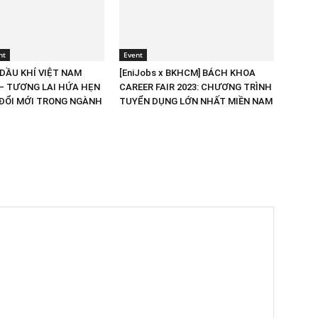
nt
Event
 DẦU KHÍ VIỆT NAM
[EniJobs x BKHCM] BÁCH KHOA
 – TƯƠNG LAI HỨA HẸN
CAREER FAIR 2023: CHƯƠNG TRÌNH
 ĐỔI MỚI TRONG NGÀNH
TUYỂN DỤNG LỚN NHẤT MIỀN NAM