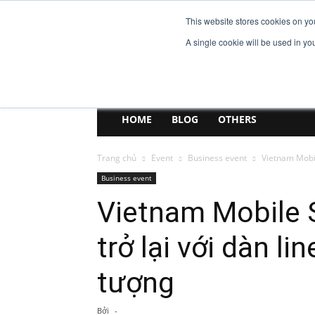
This website stores cookies on yo
EniJobs.vn
A single cookie will be used in y
HOME
BLOG
OTHERS
Trang chủ
Event
Business event
Vietnam Mobil
Business event
Vietnam Mobile
trở lại với dàn l
tượng
Bởi
-