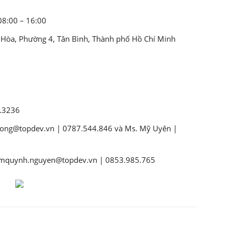
08:00 – 16:00
 Hòa, Phường 4, Tân Bình, Thành phố Hồ Chí Minh
1.3236
.tong@topdev.vn | 0787.544.846 và Ms. Mỹ Uyên |
diemquynh.nguyen@topdev.vn | 0853.985.765