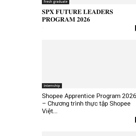
Fresh graduate
𝐒𝐏𝐗 𝐅𝐔𝐓𝐔𝐑𝐄 𝐋𝐄𝐀𝐃𝐄𝐑𝐒
𝐏𝐑𝐎𝐆𝐑𝐀𝐌 𝟐𝟎𝟐𝟔
-
Internship
Shopee Apprentice Program 202
– Chương trình thực tập Shopee
Việt...
-