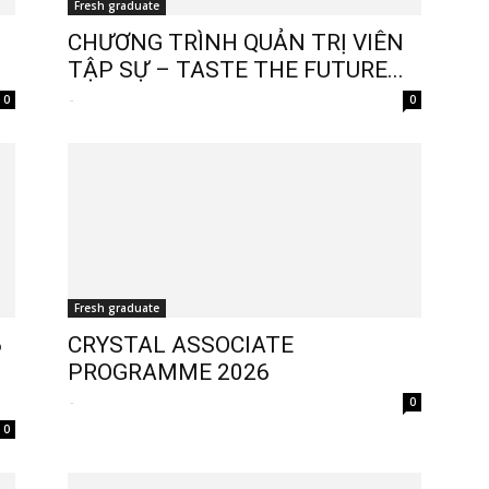
Fresh graduate
CHƯƠNG TRÌNH QUẢN TRỊ VIÊN
TẬP SỰ – TASTE THE FUTURE...
-
0
0
Fresh graduate
6
CRYSTAL ASSOCIATE
PROGRAMME 2026
-
0
0