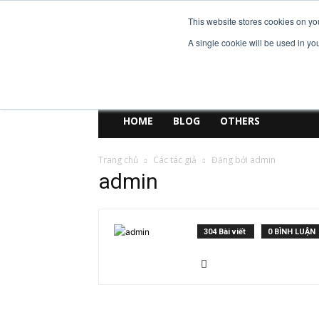
This website stores cookies on yo
EniJobs.vn
A single cookie will be used in y
HOME
BLOG
OTHERS
Trang chủ
Các tác giả
Đăng bởi admin
admin
304 Bài viết
0 BÌNH LUẬN