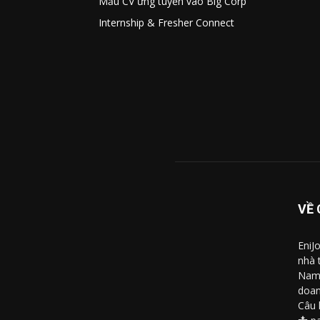
Mẫu CV ứng tuyển vào Big Corp
Internship & Fresher Connect
VỀ 
EniJ
nhà 
Nam 
doan
Câu 