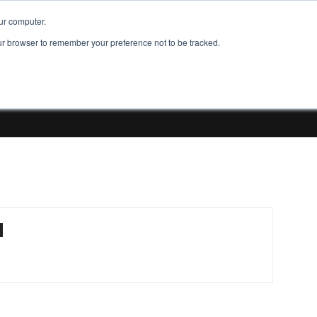
Đăng ký tài khoản
Đăng Nhập
Đăng tu
ur computer.
our browser to remember your preference not to be tracked.