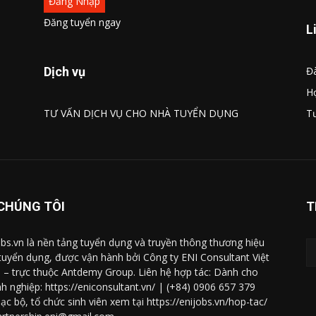
Đăng Nhập
Đăng tuyển ngay
L
Dịch vụ
Đà
Họ
TƯ VẤN DỊCH VỤ CHO NHÀ TUYỂN DỤNG
Tư
CHÚNG TÔI
T
obs.vn là nền tảng tuyển dụng và truyền thông thương hiệu
tuyển dụng, được vận hành bởi Công ty ENI Consultant Việt
– trực thuộc Antdemy Group. Liên hệ hợp tác: Dành cho
h nghiệp: https://eniconsultant.vn/ | (+84) 0906 657 379
lạc bộ, tổ chức sinh viên xem tại https://enijobs.vn/hop-tac/