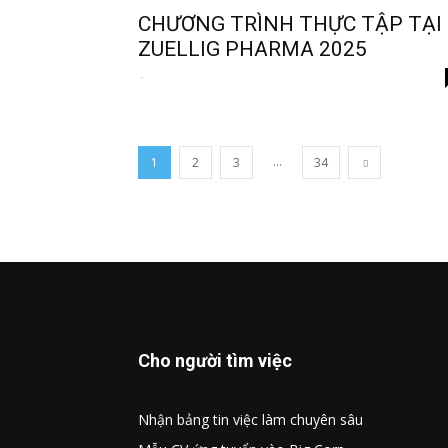
CHƯƠNG TRÌNH THỰC TẬP TẠI
ZUELLIG PHARMA 2025
-
...
1
2
3
34
Cho người tìm việc
Nhận bảng tin việc làm chuyên sâu