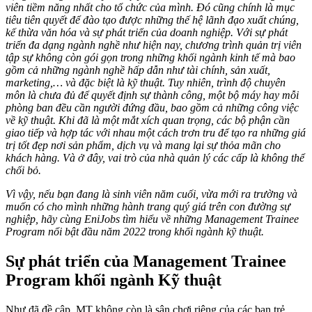
viên tiềm năng nhất cho tổ chức của mình. Đó cũng chính là mục
tiêu tiên quyết để đào tạo được những thế hệ lãnh đạo xuất chúng,
kế thừa văn hóa và sự phát triển của doanh nghiệp. Với sự phát
triển đa dạng ngành nghề như hiện nay, chương trình quản trị viên
tập sự không còn gói gọn trong những khối ngành kinh tế mà bao
gồm cả những ngành nghề hấp dẫn như tài chính, sản xuất,
marketing,… và đặc biệt là kỹ thuật. Tuy nhiên, trình độ chuyên
môn là chưa đủ để quyết định sự thành công, một bộ máy hay mỗi
phòng ban đều cần người đứng đầu, bao gồm cả những công việc
về kỹ thuật. Khi đã là một mắt xích quan trọng, các bộ phận cần
giao tiếp và hợp tác với nhau một cách trơn tru để tạo ra những giá
trị tốt đẹp nơi sản phẩm, dịch vụ và mang lại sự thỏa mãn cho
khách hàng. Và ở đây, vai trò của nhà quản lý các cấp là không thể
chối bỏ.
Vì vậy, nếu bạn đang là sinh viên năm cuối, vừa mới ra trường và
muốn có cho mình những hành trang quý giá trên con đường sự
nghiệp, hãy cùng EniJobs tìm hiểu về những Management Trainee
Program nổi bật đầu năm 2022 trong khối ngành kỹ thuật.
Sự phát triển của Management Trainee
Program khối ngành Kỹ thuật
Như đã đề cập, MT không còn là sân chơi riêng của các bạn trẻ