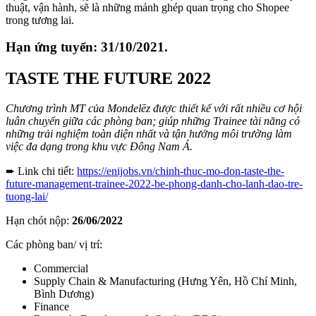
thuật, vận hành, sẽ là những mảnh ghép quan trọng cho Shopee
trong tương lai.
Hạn ứng tuyển: 31/10/2021.
TASTE THE FUTURE 2022
Chương trình MT của
Mondelēz
được thiết kế với rất nhiều cơ hội
luân chuyển giữa các phòng ban; giúp những Trainee tài năng có
những trải nghiệm toàn diện nhất và tận hưởng môi trường làm
việc đa dạng trong khu vực Đông Nam Á.
➨ Link chi tiết:
https://enijobs.vn/chinh-thuc-mo-don-taste-the-
future-management-trainee-2022-be-phong-danh-cho-lanh-dao-tre-
tuong-lai/
Hạn chót nộp:
26/06/2022
Các phòng ban/ vị trí:
Commercial
Supply Chain & Manufacturing (Hưng Yên, Hồ Chí Minh,
Bình Dương)
Finance