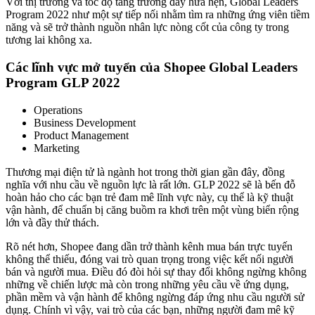
Với thị trường và tốc độ tăng trưởng đầy hứa hẹn, Global Leaders
Program 2022 như một sự tiếp nối nhằm tìm ra những ứng viên tiềm
năng và sẽ trở thành nguồn nhân lực nòng cốt của công ty trong
tương lai không xa.
Các lĩnh vực mở tuyển của Shopee Global Leaders
Program GLP 2022
Operations
Business Development
Product Management
Marketing
Thương mại điện tử là ngành hot trong thời gian gần đây, đồng
nghĩa với nhu cầu về nguồn lực là rất lớn. GLP 2022 sẽ là bến đỗ
hoàn hảo cho các bạn trẻ đam mê lĩnh vực này, cụ thể là kỹ thuật
vận hành, để chuẩn bị căng buồm ra khơi trên một vùng biển rộng
lớn và đầy thử thách.
Rõ nét hơn, Shopee đang dần trở thành kênh mua bán trực tuyến
không thể thiếu, đóng vai trò quan trọng trong việc kết nối người
bán và người mua. Điều đó đòi hỏi sự thay đổi không ngừng không
những về chiến lược mà còn trong những yêu cầu về ứng dụng,
phần mềm và vận hành để không ngừng đáp ứng nhu cầu người sử
dụng. Chính vì vậy, vai trò của các bạn, những người đam mê kỹ