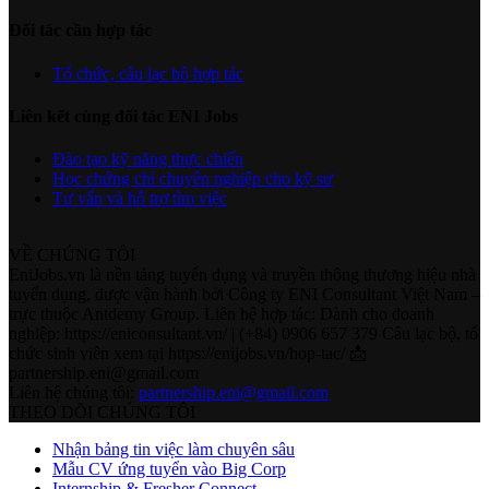
Đối tác cần hợp tác
Tổ chức, câu lạc bộ hợp tác
Liên kết cùng đối tác ENI Jobs
Đào tạo kỹ năng thực chiến
Học chứng chỉ chuyên nghiệp cho kỹ sư
Tư vấn và hỗ trợ tìm việc
VỀ CHÚNG TÔI
EniJobs.vn là nền tảng tuyển dụng và truyền thông thương hiệu nhà
tuyển dụng, được vận hành bởi Công ty ENI Consultant Việt Nam –
trực thuộc Antdemy Group. Liên hệ hợp tác: Dành cho doanh
nghiệp: https://eniconsultant.vn/ | (+84) 0906 657 379 Câu lạc bộ, tổ
chức sinh viên xem tại https://enijobs.vn/hop-tac/ 📩
partnership.eni@gmail.com
Liên hệ chúng tôi:
partnership.eni@gmail.com
THEO DÕI CHÚNG TÔI
Nhận bảng tin việc làm chuyên sâu
Mẫu CV ứng tuyển vào Big Corp
Internship & Fresher Connect