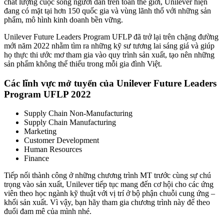
chất lượng cuộc sống người dân trên toàn thế giới, Unilever hiện
đang có mặt tại hơn 150 quốc gia và vùng lãnh thổ với những sản
phẩm, mô hình kinh doanh bền vững.
Unilever Future Leaders Program UFLP đã trở lại trên chặng đường
mới năm 2022 nhằm tìm ra những kỹ sư tương lai sáng giá và giúp
họ thực thi ước mơ tham gia vào quy trình sản xuất, tạo nên những
sản phẩm không thể thiếu trong mỗi gia đình Việt.
Các lĩnh vực mở tuyển của Unilever Future Leaders
Program UFLP 2022
Supply Chain Non-Manufacturing
Supply Chain Manufacturing
Marketing
Customer Development
Human Resources
Finance
Tiếp nối thành công ở những chương trình MT trước cùng sự chú
trọng vào sản xuất, Unilever tiếp tục mang đến cơ hội cho các ứng
viên theo học ngành kỹ thuật với vị trí ở bộ phận chuỗi cung ứng –
khối sản xuất. Vì vậy, bạn hãy tham gia chương trình này để theo
đuổi đam mê của mình nhé.