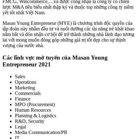
FMCG, Wincommerce,…và được công nhận là công ty có chiến
lược M&A tiêu biểu nhất thập kỷ và thuộc top những công ty niêm
yết tốt nhất Việt Nam.
Masan Young Entrepreneur (MYE) là chương trình độc quyền của
tập đoàn này nhằm đầu tư và nuôi dưỡng các tài năng trẻ khát khao
nắm bắt và đón nhận cơ hội để trở thành những nhà lãnh đạo tương
lai với mong muốn đóng góp những giá trị tốt đẹp cho sự thịnh
vượng của nước nhà.
Các lĩnh vực mở tuyển của Masan Young
Entrepreneur 2021
Sales
Operations
Marketing
Commercials
Finance
MPO (Procurement)
Human Resources
Planning & Logistics
R&D, Security
Legal
Media Communication/PR
IT