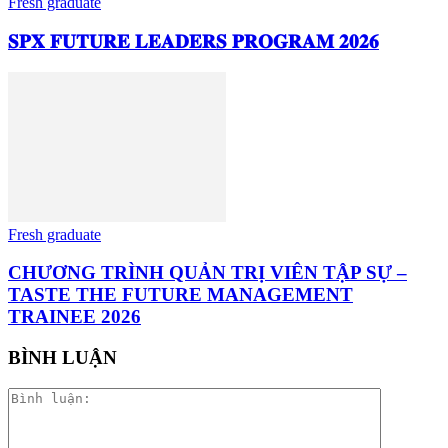
Fresh graduate
𝐒𝐏𝐗 𝐅𝐔𝐓𝐔𝐑𝐄 𝐋𝐄𝐀𝐃𝐄𝐑𝐒 𝐏𝐑𝐎𝐆𝐑𝐀𝐌 𝟐𝟎𝟐𝟔
Fresh graduate
CHƯƠNG TRÌNH QUẢN TRỊ VIÊN TẬP SỰ –
TASTE THE FUTURE MANAGEMENT
TRAINEE 2026
BÌNH LUẬN