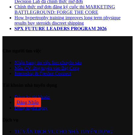
Decision Lab đã chinh thức mở đơn
Chính thức mở đơn đăng ký cuộc thi MARKETING
BATTLEGROUND: FORGE THE CORE
How hypertrophy training improves long term physique
results buy steroids discreet shipping
𝐒𝐏𝐗 𝐅𝐔𝐓𝐔𝐑𝐄 𝐋𝐄𝐀𝐃𝐄𝐑𝐒 𝐏𝐑𝐎𝐆𝐑𝐀𝐌 𝟐𝟎𝟐𝟔
Cho người tìm việc
Nhận bảng tin việc làm chuyên sâu
Mẫu CV ứng tuyển vào Big Corp
Internship & Fresher Connect
Tài khoản nhà tuyển dụng
Đăng ký tài khoản
Đăng Nhập
Đăng tuyển ngay
Dịch vụ
TƯ VẤN DỊCH VỤ CHO NHÀ TUYỂN DỤNG