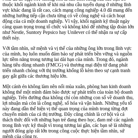
thuộc khối ngành kinh tế khi mà nhu cầu tuyển dụng ở những lĩnh
vực khác đang là rất cao, cách mạng công nghiệp 4.0 đã mang đến
những hướng tiếp cận chưa từng có về công nghệ và cách hoạt
động của cả một doanh nghiệp. Vì vậy, khối ngành kỹ thuật ngày
càng quan trọng trong tổ chức và không khó để những tập đoàn lớn
như Nestle, Suntory Pepsico hay Unilever có thể nhận ra sự cấp
thiết này.
Với tầm nhìn, sứ mệnh và vị thế của những ông lớn trong lĩnh vực
của mình, họ luôn muốn đảm bảo sự phát triển bền vững và nguồn
lực tiềm năng trong tương lai dài hạn của mình. Trong đó, ngành
hàng tiêu dùng nhanh (FMCG) và thương mại điện tử đang phát
triển nhanh chóng với thị trường khổng lồ kèm theo sự cạnh tranh
gay gắt giữa các thương hiệu lớn.
Một cánh én không làm nên nổi mùa xuân, phòng ban kinh doanh
không thể một mình đảm bảo được sự phát triển của toàn bộ doanh
nghiệp. Trên đường đua không chỉ còn những con số về doanh thu,
lợi nhuận mà còn là công nghệ, số hóa và vận hành. Những yếu tố
này đang dần thể hiện vị thế quan trọng của mình trong từng đợt
chuyển mình của cả thị trường. Đây cũng chính là cơ hội và cả
thách thức đối với những bạn trẻ đang theo học, đam mê các ngành
trong lĩnh vực kỹ thuật vì trong tương lai gần, các bạn sẽ là những
người đóng góp rất lớn trong công cuộc thực hiện tầm nhìn, sứ
mệnh của công ty.