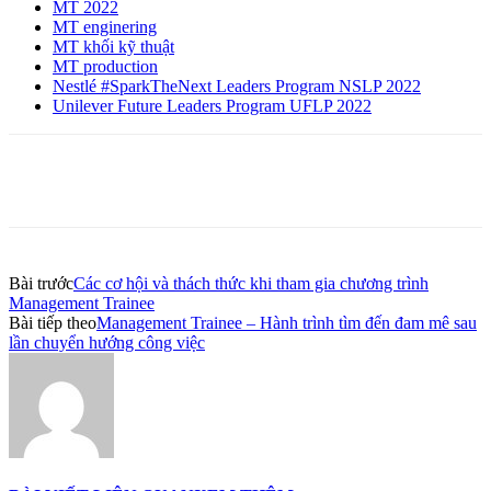
MT 2022
MT enginering
MT khối kỹ thuật
MT production
Nestlé #SparkTheNext Leaders Program NSLP 2022
Unilever Future Leaders Program UFLP 2022
Bài trước
Các cơ hội và thách thức khi tham gia chương trình
Management Trainee
Bài tiếp theo
Management Trainee – Hành trình tìm đến đam mê sau
lần chuyển hướng công việc