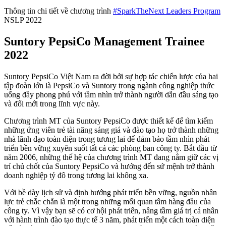
Thông tin chi tiết về chương trình
#SparkTheNext Leaders Program
NSLP 2022
Suntory PepsiCo Management Trainee
2022
Suntory PepsiCo Việt Nam ra đời bởi sự hợp tác chiến lược của hai
tập đoàn lớn là PepsiCo và Suntory trong ngành công nghiệp thức
uống đầy phong phú với tầm nhìn trở thành người dẫn đầu sáng tạo
và đổi mới trong lĩnh vực này.
Chương trình MT của Suntory PepsiCo được thiết kế để tìm kiếm
những ứng viên trẻ tài năng sáng giá và đào tạo họ trở thành những
nhà lãnh đạo toàn diện trong tương lai để đảm bảo tầm nhìn phát
triển bền vững xuyên suốt tất cả các phòng ban công ty. Bắt đầu từ
năm 2006, những thế hệ của chương trình MT đang nắm giữ các vị
trí chủ chốt của Suntory PepsiCo và hướng đến sứ mệnh trở thành
doanh nghiệp tỷ đô trong tương lai không xa.
Với bề dày lịch sử và định hướng phát triển bền vững, nguồn nhân
lực trẻ chắc chắn là một trong những mối quan tâm hàng đầu của
công ty. Vì vậy bạn sẽ có cơ hội phát triển, nâng tầm giá trị cá nhân
với hành trình đào tạo thực tế 3 năm, phát triển một cách toàn diện