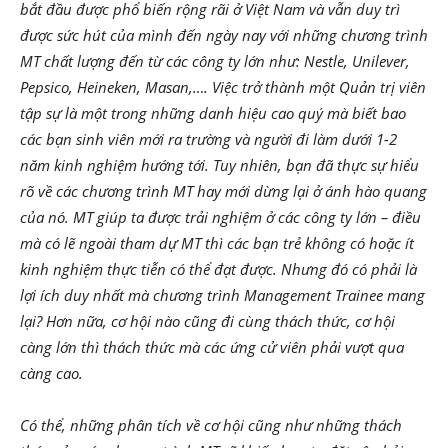
bắt đầu được phổ biến rộng rãi ở Việt Nam và vẫn duy trì
được sức hút của mình đến ngày nay với những chương trình
MT chất lượng đến từ các công ty lớn như: Nestle, Unilever,
Pepsico, Heineken, Masan,…. Việc trở thành một Quản trị viên
tập sự là một trong những danh hiệu cao quý mà biết bao
các bạn sinh viên mới ra trường và người đi làm dưới 1-2
năm kinh nghiệm hướng tới. Tuy nhiên, bạn đã thực sự hiểu
rõ về các chương trình MT hay mới dừng lại ở ánh hào quang
của nó. MT giúp ta được trải nghiệm ở các công ty lớn – điều
mà có lẽ ngoài tham dự MT thì các bạn trẻ không có hoặc ít
kinh nghiệm thực tiễn có thể đạt được. Nhưng đó có phải là
lợi ích duy nhất mà chương trình Management Trainee mang
lại? Hơn nữa, cơ hội nào cũng đi cùng thách thức, cơ hội
càng lớn thì thách thức mà các ứng cử viên phải vượt qua
càng cao.
Có thể, những phân tích về cơ hội cũng như những thách