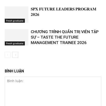
𝐒𝐏𝐗 𝐅𝐔𝐓𝐔𝐑𝐄 𝐋𝐄𝐀𝐃𝐄𝐑𝐒 𝐏𝐑𝐎𝐆𝐑𝐀𝐌
𝟐𝟎𝟐𝟔
Fresh graduate
CHƯƠNG TRÌNH QUẢN TRỊ VIÊN TẬP
SỰ – TASTE THE FUTURE
MANAGEMENT TRAINEE 2026
Fresh graduate
BÌNH LUẬN