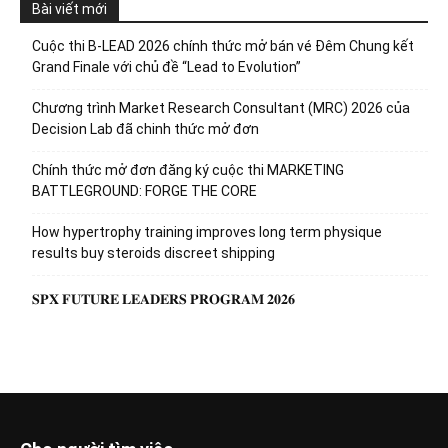
Bài viết mới
Cuộc thi B-LEAD 2026 chính thức mở bán vé Đêm Chung kết
Grand Finale với chủ đề “Lead to Evolution”
Chương trình Market Research Consultant (MRC) 2026 của
Decision Lab đã chinh thức mở đơn
Chính thức mở đơn đăng ký cuộc thi MARKETING
BATTLEGROUND: FORGE THE CORE
How hypertrophy training improves long term physique
results buy steroids discreet shipping
𝐒𝐏𝐗 𝐅𝐔𝐓𝐔𝐑𝐄 𝐋𝐄𝐀𝐃𝐄𝐑𝐒 𝐏𝐑𝐎𝐆𝐑𝐀𝐌 𝟐𝟎𝟐𝟔