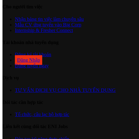
Cho người tìm việc
Nhận bảng tin việc làm chuyên sâu
Mẫu CV ứng tuyển vào Big Corp
Internship & Fresher Connect
Tài khoản nhà tuyển dụng
Đăng ký tài khoản
Đăng Nhập
Đăng tuyển ngay
Dịch vụ
TƯ VẤN DỊCH VỤ CHO NHÀ TUYỂN DỤNG
Đối tác cần hợp tác
Tổ chức, câu lạc bộ hợp tác
Liên kết cùng đối tác ENI Jobs
Đào tạo kỹ năng thực chiến