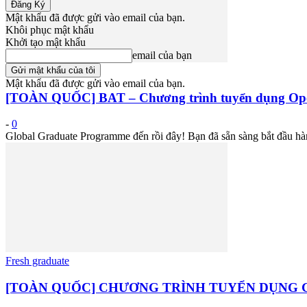
Mật khẩu đã được gửi vào email của bạn.
Khôi phục mật khẩu
Khởi tạo mật khẩu
email của bạn
Fresh graduate
Mật khẩu đã được gửi vào email của bạn.
[TOÀN QUỐC] BAT – Chương trình tuyển dụng Opera
-
0
Global Graduate Programme đến rồi đây! Bạn đã sẵn sàng bắt đầu hà
Fresh graduate
[TOÀN QUỐC] CHƯƠNG TRÌNH TUYỂN DỤNG GL