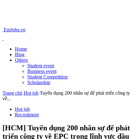
EniJobs.vn
Home
Blog
Others
Student event
Business event
Student Competition
Scholarship
Trang chủ
Hot job
Tuyển dụng 200 nhân sự để phát triển công ty
về...
Hot job
Recruitment
[HCM] Tuyển dụng 200 nhân sự để phát
triển công ty về EPC trong lĩnh vực dầu