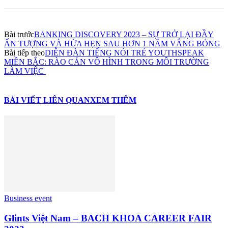
Bài trước
BANKING DISCOVERY 2023 – SỰ TRỞ LẠI ĐẦY
ẤN TƯỢNG VÀ HỨA HẸN SAU HƠN 1 NĂM VẮNG BÓNG
Bài tiếp theo
DIỄN ĐÀN TIẾNG NÓI TRẺ YOUTHSPEAK
MIỀN BẮC: RÀO CẢN VÔ HÌNH TRONG MÔI TRƯỜNG
LÀM VIỆC
BÀI VIẾT LIÊN QUAN
XEM THÊM
Business event
Glints Việt Nam – BACH KHOA CAREER FAIR