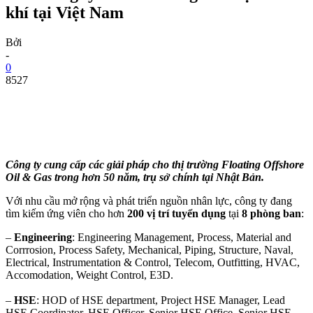
khí tại Việt Nam
Bởi
-
0
8527
Công ty cung cấp các giải pháp cho thị trường Floating Offshore
Oil & Gas trong hơn 50 năm, trụ sở chính tại Nhật Bản.
Với nhu cầu mở rộng và phát triển nguồn nhân lực, công ty đang
tìm kiếm ứng viên cho hơn
200 vị trí tuyển dụng
tại
8 phòng ban
:
–
Engineering
: Engineering Management, Process, Material and
Corrrosion, Process Safety, Mechanical, Piping, Structure, Naval,
Electrical, Instrumentation & Control, Telecom, Outfitting, HVAC,
Accomodation, Weight Control, E3D.
–
HSE
: HOD of HSE department, Project HSE Manager, Lead
HSE Coordinator, HSE Officer, Senior HSE Office, Senior HSE