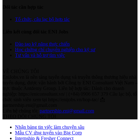
Đối tác cần hợp tác
Tổ chức, câu lạc bộ hợp tác
Liên kết cùng đối tác ENI Jobs
Đào tạo kỹ năng thực chiến
Học chứng chỉ chuyên nghiệp cho kỹ sư
Tư vấn và hỗ trợ tìm việc
VỀ CHÚNG TÔI
EniJobs.vn là nền tảng tuyển dụng và truyền thông thương hiệu nhà
tuyển dụng, được vận hành bởi Công ty ENI Consultant Việt Nam –
trực thuộc Antdemy Group. Liên hệ hợp tác: Dành cho doanh
nghiệp: https://eniconsultant.vn/ | (+84) 0906 657 379 Câu lạc bộ, tổ
chức sinh viên xem tại https://enijobs.vn/hop-tac/ 📩
partnership.eni@gmail.com
Liên hệ chúng tôi:
partnership.eni@gmail.com
THEO DÕI CHÚNG TÔI
Nhận bảng tin việc làm chuyên sâu
Mẫu CV ứng tuyển vào Big Corp
Internship & Fresher Connect