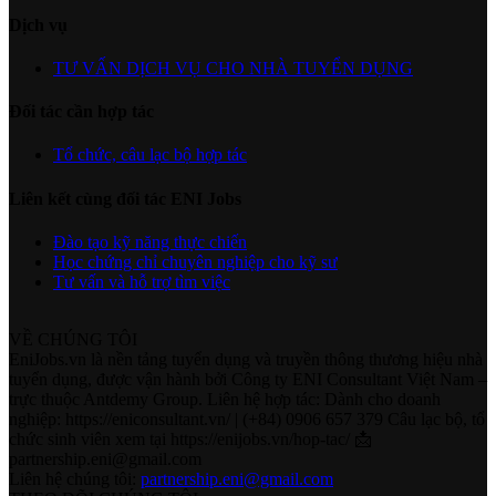
Dịch vụ
TƯ VẤN DỊCH VỤ CHO NHÀ TUYỂN DỤNG
Đối tác cần hợp tác
Tổ chức, câu lạc bộ hợp tác
Liên kết cùng đối tác ENI Jobs
Đào tạo kỹ năng thực chiến
Học chứng chỉ chuyên nghiệp cho kỹ sư
Tư vấn và hỗ trợ tìm việc
VỀ CHÚNG TÔI
EniJobs.vn là nền tảng tuyển dụng và truyền thông thương hiệu nhà
tuyển dụng, được vận hành bởi Công ty ENI Consultant Việt Nam –
trực thuộc Antdemy Group. Liên hệ hợp tác: Dành cho doanh
nghiệp: https://eniconsultant.vn/ | (+84) 0906 657 379 Câu lạc bộ, tổ
chức sinh viên xem tại https://enijobs.vn/hop-tac/ 📩
partnership.eni@gmail.com
Liên hệ chúng tôi:
partnership.eni@gmail.com