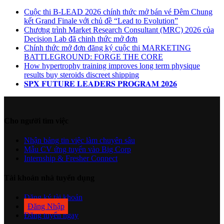
Cuộc thi B-LEAD 2026 chính thức mở bán vé Đêm Chung
kết Grand Finale với chủ đề “Lead to Evolution”
Chương trình Market Research Consultant (MRC) 2026 của
Decision Lab đã chinh thức mở đơn
Chính thức mở đơn đăng ký cuộc thi MARKETING
BATTLEGROUND: FORGE THE CORE
How hypertrophy training improves long term physique
results buy steroids discreet shipping
𝐒𝐏𝐗 𝐅𝐔𝐓𝐔𝐑𝐄 𝐋𝐄𝐀𝐃𝐄𝐑𝐒 𝐏𝐑𝐎𝐆𝐑𝐀𝐌 𝟐𝟎𝟐𝟔
Cho người tìm việc
Nhận bảng tin việc làm chuyên sâu
Mẫu CV ứng tuyển vào Big Corp
Internship & Fresher Connect
Tài khoản nhà tuyển dụng
Đăng ký tài khoản
Đăng Nhập
Đăng tuyển ngay