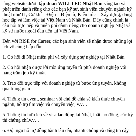
tảng website được
tập đoàn WILLTEC Nhật Bản
sáng tạo và
phát triển dành riêng cho các bạn kỹ sư, sinh viên chuyên ngành kỹ
thuật như IT, Cơ khí – Điện – Điện tử, Kiến trúc – Xây dựng, đang
học tập và làm việc tại Việt Nam và Nhật Bản. Đây cũng chính là
cầu nối trực tiếp và miễn phí dành riêng cho doanh nghiệp Nhật và
kỹ sư nước ngoài đầu tiên tại Việt Nam.
Đến với RISE for Career, các bạn sinh viên sẽ nhận được những lợi
ích vô cùng hấp dẫn:
1. Cơ hội đi Nhật miễn phí và xây dựng sự nghiệp tại Nhật Bản
2. Cơ hội nhận được lời mời ứng tuyển từ phía doanh nghiệp với
hàng trăm job kỹ thuật
3. Trao đổi trực tiếp với doanh nghiệp từ bước ứng tuyển, không
qua trung gian
4. Thông tin event, seminar với chủ đề chia sẻ kiến thức chuyên
ngành, hỗ trợ tìm việc và chuyển việc, v.v…
5. Thông tin hữu ích về visa lao động tại Nhật, luật lao động, các kỳ
thi chứng chỉ,v.v…
6. Đội ngũ hỗ trợ đồng hành lâu dài, nhanh chóng và đáng tin cậy