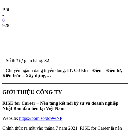
Bởi
-
0
928
– Số thứ tự gian hàng:
82
– Chuyên ngành đang tuyển dụng:
IT, Cơ khí – Điện – Điện tử,
Kiến trúc – Xây dựng,…
GIỚI THIỆU CÔNG TY
RISE for Career – Nền tảng kết nối kỹ sư và doanh nghiệp
Nhật Bản đầu tiên tại Việt Nam
Website:
https://bom.so/do9wNP
Chính thức ra mắt vào tháng 7 năm 2021, RISE for Career là nền