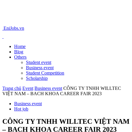
EniJobs.vn
Home
Blog
Others
Student event
Business event
Student Competition
Scholarship
Trang chủ
Event
Business event
CÔNG TY TNHH WILLTEC
VIỆT NAM – BACH KHOA CAREER FAIR 2023
Business event
Hot job
CÔNG TY TNHH WILLTEC VIỆT NAM
– BACH KHOA CAREER FAIR 2023