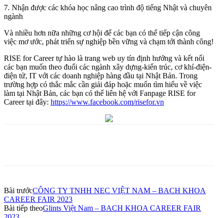
7. Nhận được các khóa học nâng cao trình độ tiếng Nhật và chuyên
ngành
Và nhiều hơn nữa những cơ hội để các bạn có thể tiếp cận công
việc mơ ước, phát triển sự nghiệp bền vững và chạm tới thành công!
RISE for Career tự hào là trang web uy tín định hướng và kết nối
các bạn muốn theo đuổi các ngành xây dựng-kiến trúc, cơ khí-điện-
điện tử, IT với các doanh nghiệp hàng đầu tại Nhật Bản. Trong
trường hợp có thắc mắc cần giải đáp hoặc muốn tìm hiểu về việc
làm tại Nhật Bản, các bạn có thể liên hệ với Fanpage RISE for
Career tại đây:
https://www.facebook.com/risefor.vn
Bài trước
CÔNG TY TNHH NEC VIỆT NAM – BACH KHOA
CAREER FAIR 2023
Bài tiếp theo
Glints Việt Nam – BACH KHOA CAREER FAIR
2023