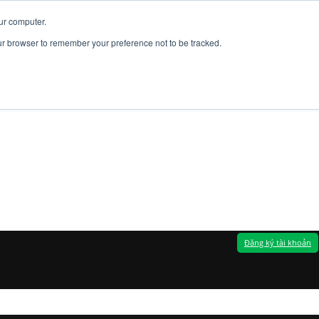
ur computer.
our browser to remember your preference not to be tracked.
Đăng ký tài khoản