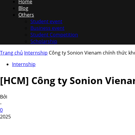
Home
Blog
Others
Student event
Business event
Student Competition
Scholarship
Trang chủ
Internship
Công ty Sonion Vienam chính thức khở
Internship
[HCM] Công ty Sonion Viena
Bởi
-
0
2025
Share