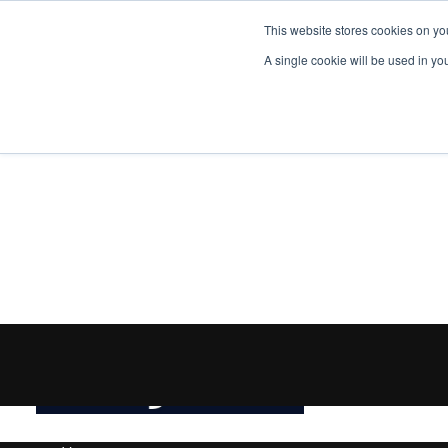
This website stores cookies on yo
A single cookie will be used in y
EniJobs.vn