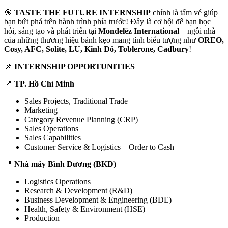
🎯
TASTE THE FUTURE INTERNSHIP
chính là tấm vé giúp
bạn bứt phá trên hành trình phía trước! Đây là cơ hội để bạn học
hỏi, sáng tạo và phát triển tại
Mondelēz International
– ngôi nhà
của những thương hiệu bánh kẹo mang tính biểu tượng như
OREO,
Cosy, AFC, Solite, LU, Kinh Đô, Toblerone, Cadbury
!
📌
INTERNSHIP OPPORTUNITIES
📍
TP. Hồ Chí Minh
Sales Projects, Traditional Trade
Marketing
Category Revenue Planning (CRP)
Sales Operations
Sales Capabilities
Customer Service & Logistics – Order to Cash
📍
Nhà máy Bình Dương (BKD)
Logistics Operations
Research & Development (R&D)
Business Development & Engineering (BDE)
Health, Safety & Environment (HSE)
Production