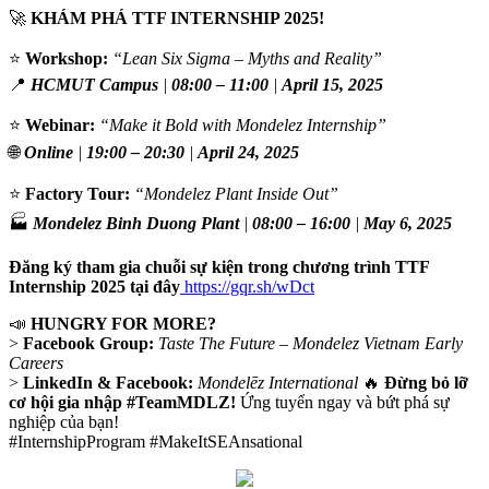
🚀
KHÁM PHÁ TTF INTERNSHIP 2025!
⭐️
Workshop:
“Lean Six Sigma – Myths and Reality”
📍
HCMUT Campus
|
08:00 – 11:00
|
April 15, 2025
⭐️
Webinar:
“Make it Bold with Mondelez Internship”
🌐
Online
|
19:00 – 20:30
|
April 24, 2025
⭐️
Factory Tour:
“Mondelez Plant Inside Out”
🏭
Mondelez Binh Duong Plant
|
08:00 – 16:00
|
May 6, 2025
Đăng ký tham gia chuỗi sự kiện trong chương trình TTF
Internship 2025 tại đây
https://gqr.sh/wDct
📣
HUNGRY FOR MORE?
>
Facebook Group:
Taste The Future – Mondelez Vietnam Early
Careers
>
LinkedIn & Facebook:
Mondelēz International
🔥
Đừng bỏ lỡ
cơ hội gia nhập #TeamMDLZ!
Ứng tuyển ngay và bứt phá sự
nghiệp của bạn!
#InternshipProgram #MakeItSEAnsational