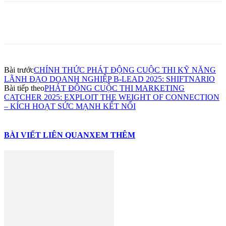
Bài trước
CHÍNH THỨC PHÁT ĐỘNG CUỘC THI KỸ NĂNG
LÃNH ĐẠO DOANH NGHIỆP B-LEAD 2025: SHIFTNARIO
Bài tiếp theo
PHÁT ĐỘNG CUỘC THI MARKETING
CATCHER 2025: EXPLOIT THE WEIGHT OF CONNECTION
– KÍCH HOẠT SỨC MẠNH KẾT NỐI
BÀI VIẾT LIÊN QUAN
XEM THÊM