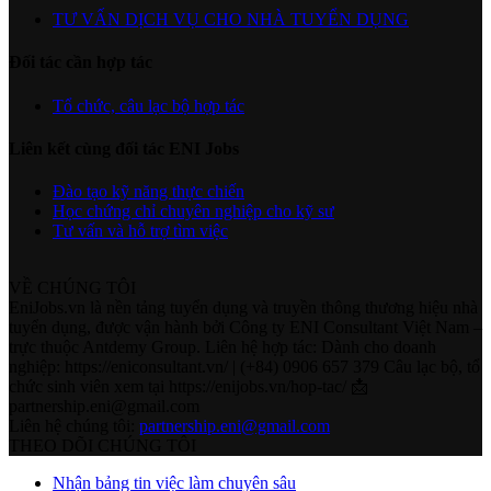
TƯ VẤN DỊCH VỤ CHO NHÀ TUYỂN DỤNG
Đối tác cần hợp tác
Tổ chức, câu lạc bộ hợp tác
Liên kết cùng đối tác ENI Jobs
Đào tạo kỹ năng thực chiến
Học chứng chỉ chuyên nghiệp cho kỹ sư
Tư vấn và hỗ trợ tìm việc
VỀ CHÚNG TÔI
EniJobs.vn là nền tảng tuyển dụng và truyền thông thương hiệu nhà
tuyển dụng, được vận hành bởi Công ty ENI Consultant Việt Nam –
trực thuộc Antdemy Group. Liên hệ hợp tác: Dành cho doanh
nghiệp: https://eniconsultant.vn/ | (+84) 0906 657 379 Câu lạc bộ, tổ
chức sinh viên xem tại https://enijobs.vn/hop-tac/ 📩
partnership.eni@gmail.com
Liên hệ chúng tôi:
partnership.eni@gmail.com
THEO DÕI CHÚNG TÔI
Nhận bảng tin việc làm chuyên sâu