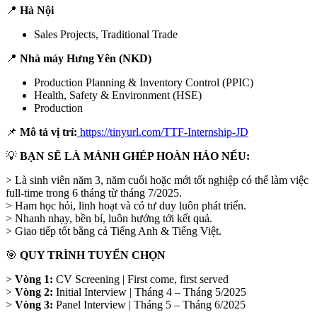
📍
Hà Nội
Sales Projects, Traditional Trade
📍
Nhà máy Hưng Yên (NKD)
Production Planning & Inventory Control (PPIC)
Health, Safety & Environment (HSE)
Production
📌
Mô tả vị trí:
https://tinyurl.com/TTF-Internship-JD
💡
BẠN SẼ LÀ MẢNH GHÉP HOÀN HẢO NẾU:
> Là sinh viên năm 3, năm cuối hoặc mới tốt nghiệp có thể làm việc
full-time trong 6 tháng từ tháng 7/2025.
> Ham học hỏi, linh hoạt và có tư duy luôn phát triển.
> Nhanh nhạy, bền bỉ, luôn hướng tới kết quả.
> Giao tiếp tốt bằng cả Tiếng Anh & Tiếng Việt.
🎯
QUY TRÌNH TUYỂN CHỌN
>
Vòng 1:
CV Screening | First come, first served
>
Vòng 2:
Initial Interview | Tháng 4 – Tháng 5/2025
>
Vòng 3:
Panel Interview | Tháng 5 – Tháng 6/2025