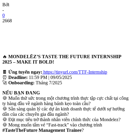
Bởi
-
0
2668
🔥
MONDELĒZ’S TASTE THE FUTURE INTERNSHIP
2025 – MAKE IT BOLD!
🍫
Ứng tuyển ngay:
https://tinyurl.com/TTF-Internship
⏰
Deadline:
11:59 PM | 09/05/2025
🚀
Onboarding:
Tháng 7/2025
NẾU BẠN ĐANG
🍪 Muốn thử sức trong một chương trình thực tập cực chất tại công
ty hàng đầu về ngành hàng bánh kẹo toàn cầu?
🍪 Sẵn sàng quản lý các dự án kinh doanh thực tế dưới sự hướng
dẫn của các chuyên gia đầu ngành?
🍪 Đặt mục tiêu trở thành nhân viên chính thức của Mondelez?
🍪 Mong muốn tấm vé “Fast-track” vào chương trình
#TasteTheFuture Management Trainee
?