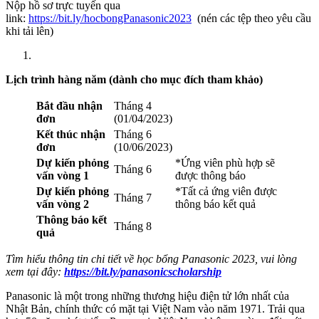
Nộp hồ sơ trực tuyến qua
link:
https://bit.ly/hocbongPanasonic2023
(nén các tệp theo yêu cầu
khi tải lên)
Lịch trình hàng năm (dành cho mục đích tham khảo)
Bắt đầu nhận
Tháng 4
đơn
(01/04/2023)
Kết thúc nhận
Tháng 6
đơn
(10/06/2023)
Dự kiến phỏng
*Ứng viên phù hợp sẽ
Tháng 6
vấn vòng 1
được thông báo
Dự kiến phỏng
*Tất cả ứng viên được
Tháng 7
vấn vòng 2
thông báo kết quả
Thông báo kết
Tháng 8
quả
Tìm hiểu thông tin chi tiết về học bổng Panasonic 2023, vui lòng
xem tại đây:
https://bit.ly/panasonicscholarship
Panasonic là một trong những thương hiệu điện tử lớn nhất của
Nhật Bản, chính thức có mặt tại Việt Nam vào năm 1971. Trải qua