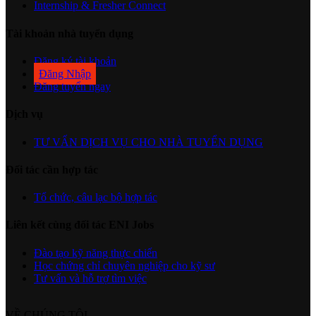
Internship & Fresher Connect
Tài khoản nhà tuyển dụng
Đăng ký tài khoản
Đăng Nhập
Đăng tuyển ngay
Dịch vụ
TƯ VẤN DỊCH VỤ CHO NHÀ TUYỂN DỤNG
Đối tác cần hợp tác
Tổ chức, câu lạc bộ hợp tác
Liên kết cùng đối tác ENI Jobs
Đào tạo kỹ năng thực chiến
Học chứng chỉ chuyên nghiệp cho kỹ sư
Tư vấn và hỗ trợ tìm việc
VỀ CHÚNG TÔI