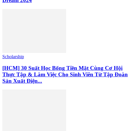
Dream 2024
Scholarship
[HCM] 30 Suất Học Bổng Tiền Mặt Cùng Cơ Hội
Thực Tập & Làm Việc Cho Sinh Viên Từ Tập Đoàn
Sản Xuất Điện...