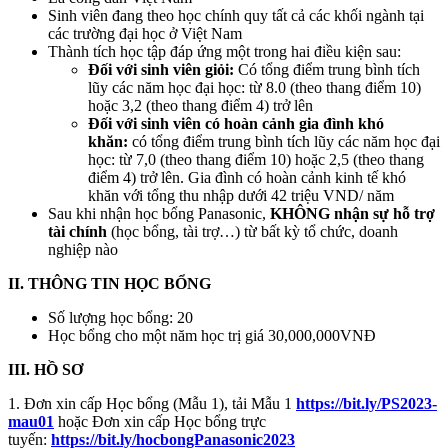
Sinh viên đang theo học chính quy tất cả các khối ngành tại
các trường đại học ở Việt Nam
Thành tích học tập đáp ứng một trong hai điều kiện sau:
Đối với sinh viên giỏi:
Có tổng điểm trung bình tích
lũy các năm học đại học: từ 8.0 (theo thang điểm 10)
hoặc 3,2 (theo thang điểm 4) trở lên
Đối với sinh viên có hoàn cảnh gia đình khó
khăn:
có tổng điểm trung bình tích lũy các năm học đại
học: từ 7,0 (theo thang điểm 10) hoặc 2,5 (theo thang
điểm 4) trở lên. Gia đình có hoàn cảnh kinh tế khó
khăn với tổng thu nhập dưới 42 triệu VND/ năm
Sau khi nhận học bổng Panasonic,
KHÔNG nhận sự hỗ trợ
tài chính
(học bổng, tài trợ…) từ bất kỳ tổ chức, doanh
nghiệp nào
II. THÔNG TIN HỌC BỔNG
Số lượng học bổng: 20
Học bổng cho một năm học trị giá 30,000,000VNĐ
III. HỒ SƠ
1. Đơn xin cấp Học bổng (Mẫu 1), tải Mẫu 1
https://bit.ly/PS2023-
mau01
hoặc Đơn xin cấp Học bổng trực
tuyến:
https://bit.ly/hocbongPanasonic2023