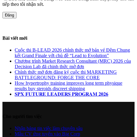
tiếp theo tôi nhận xét.
Bài viết mới
Cuộc thi B-LEAD 2026 chính thức mở bán vé Đêm Chung
kết Grand Finale với chủ đề “Lead to Evolution”
Chương trình Market Research Consultant (MRC) 2026 của
Decision Lab đã chinh thức mở đơn
Chính thức mở đơn đăng ký cuộc thi MARKETING
BATTLEGROUND: FORGE THE CORE
How hypertrophy training improves long term physique
results buy steroids discreet shipping
𝐒𝐏𝐗 𝐅𝐔𝐓𝐔𝐑𝐄 𝐋𝐄𝐀𝐃𝐄𝐑𝐒 𝐏𝐑𝐎𝐆𝐑𝐀𝐌 𝟐𝟎𝟐𝟔
Cho người tìm việc
Nhận bảng tin việc làm chuyên sâu
Mẫu CV ứng tuyển vào Big Corp