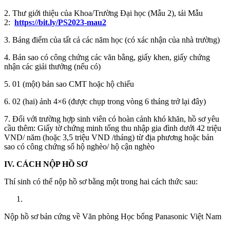
2. Thư giới thiệu của Khoa/Trường Đại học (Mẫu 2), tải Mẫu
2:
https://bit.ly/PS2023-mau2
3. Bảng điểm của tất cả các năm học (có xác nhận của nhà trường)
4. Bản sao có công chứng các văn bằng, giấy khen, giấy chứng
nhận các giải thưởng (nếu có)
5. 01 (một) bản sao CMT hoặc hộ chiếu
6. 02 (hai) ảnh 4×6 (được chụp trong vòng 6 tháng trở lại đây)
7. Đối với trường hợp sinh viên có hoàn cảnh khó khăn, hồ sơ yêu
cầu thêm: Giấy tờ chứng minh tổng thu nhập gia đình dưới 42 triệu
VND/ năm (hoặc 3,5 triệu VND /tháng) từ địa phương hoặc bản
sao có công chứng sổ hộ nghèo/ hộ cận nghèo
IV. CÁCH NỘP HỒ SƠ
Thí sinh có thể nộp hồ sơ bằng một trong hai cách thức sau:
Nộp hồ sơ bản cứng về Văn phòng Học bổng Panasonic Việt Nam