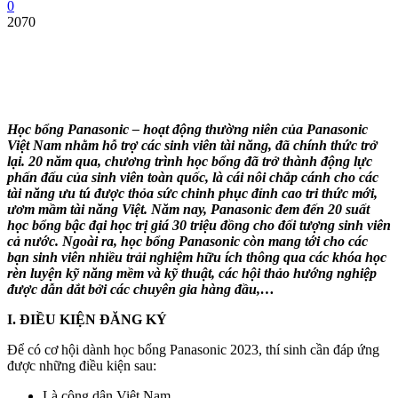
0
2070
Học bổng Panasonic – hoạt động thường niên của Panasonic
Việt Nam nhằm hỗ trợ các sinh viên tài năng, đã chính thức trở
lại. 20 năm qua, chương trình học bổng đã trở thành động lực
phấn đấu của sinh viên toàn quốc, là cái nôi chắp cánh cho các
tài năng ưu tú được thỏa sức chinh phục đỉnh cao tri thức mới,
ươm mầm tài năng Việt. Năm nay, Panasonic đem đến 20 suất
học bổng bậc đại học trị giá 30 triệu đồng cho đối tượng sinh viên
cả nước. Ngoài ra, học bổng Panasonic còn mang tới cho các
bạn sinh viên nhiều trải nghiệm hữu ích thông qua các khóa học
rèn luyện kỹ năng mềm và kỹ thuật, các hội thảo hướng nghiệp
được dẫn dắt bởi các chuyên gia hàng đầu,…
I. ĐIỀU KIỆN ĐĂNG KÝ
Để có cơ hội dành học bổng Panasonic 2023, thí sinh cần đáp ứng
được những điều kiện sau:
Là công dân Việt Nam