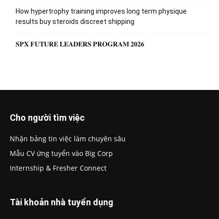
How hypertrophy training improves long term physique
results buy steroids discreet shipping
𝐒𝐏𝐗 𝐅𝐔𝐓𝐔𝐑𝐄 𝐋𝐄𝐀𝐃𝐄𝐑𝐒 𝐏𝐑𝐎𝐆𝐑𝐀𝐌 𝟐𝟎𝟐𝟔
Cho người tìm việc
Nhận bảng tin việc làm chuyên sâu
Mẫu CV ứng tuyển vào Big Corp
Internship & Fresher Connect
Tài khoản nhà tuyển dụng