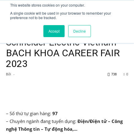
This website stores cookies on your computer.
A single cookie will be used in your browser to remember your
preference not to be tracked.
Trang chủ
Event
Business event
Accept
Decline
Business event
Hot job
Schneider Electric Vietnam –
BACH KHOA CAREER FAIR
2023
Bởi
-
738
0
– Số thứ tự gian hàng:
97
– Chuyên ngành đang tuyển dụng:
Điện/Điện tử – Công
nghệ Thông tin – Tự động hóa,…