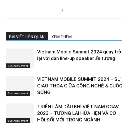
BÀI VIẾT LIÊN QUAN
XEM THÊM
Vietnam Mobile Summit 2024 quay trở
lại với dàn line-up speaker ấn tượng
Business event
VIETNAM MOBILE SUMMIT 2024 – SỰ
GIAO THOA GIỮA CÔNG NGHỆ & CUỘC
SỐNG
Business event
TRIỂN LÃM DẦU KHÍ VIỆT NAM OGAV
2023 – TƯƠNG LAI HỨA HẸN VÀ CƠ
HỘI ĐỔI MỚI TRONG NGÀNH
Business event