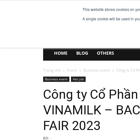
This website stores cookies on yo
EniJobs.vn
A single cookie will be used in y
HOME
BLOG
OTHERS
Trang chủ
Event
Business event
Công ty Cổ P
Business event
Hot job
Công ty Cổ Phần
VINAMILK – BA
FAIR 2023
Bởi
-