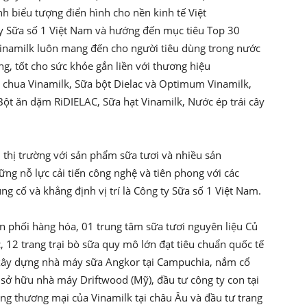
h biểu tượng điển hình cho nền kinh tế Việt
ty Sữa số 1 Việt Nam và hướng đến mục tiêu Top 30
 Vinamilk luôn mang đến cho người tiêu dùng trong nước
, tốt cho sức khỏe gắn liền với thương hiệu
 chua Vinamilk, Sữa bột Dielac và Optimum Vinamilk,
t ăn dặm RiDIELAC, Sữa hạt Vinamilk, Nước ép trái cây
thị trường với sản phẩm sữa tươi và nhiều sản
ng nỗ lực cải tiến công nghệ và tiên phong với các
g cố và khẳng định vị trí là Công ty Sữa số 1 Việt Nam.
n phối hàng hóa, 01 trung tâm sữa tươi nguyên liệu Củ
, 12 trang trại bò sữa quy mô lớn đạt tiêu chuẩn quốc tế
ư xây dựng nhà máy sữa Angkor tại Campuchia, nắm cổ
sở hữu nhà máy Driftwood (Mỹ), đầu tư công ty con tại
ng thương mại của Vinamilk tại châu Âu và đầu tư trang