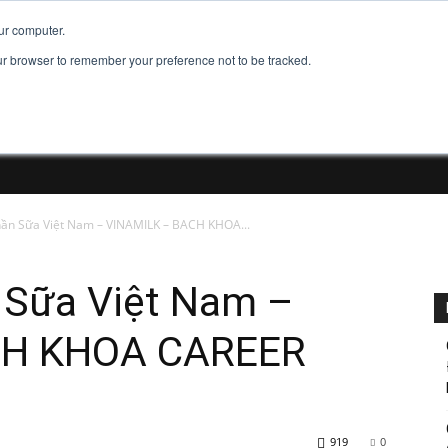
Đăng ký tài khoản
Đăng Nhập
Đăng tu
ur computer.
our browser to remember your preference not to be tracked.
hần Sữa Việt Nam – VINAMILK – BACH KHOA...
 Sữa Việt Nam –
CH KHOA CAREER
919
0