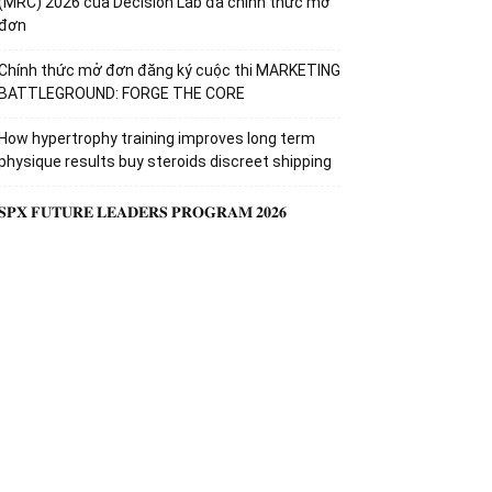
(MRC) 2026 của Decision Lab đã chinh thức mở
đơn
Chính thức mở đơn đăng ký cuộc thi MARKETING
BATTLEGROUND: FORGE THE CORE
How hypertrophy training improves long term
physique results buy steroids discreet shipping
𝐒𝐏𝐗 𝐅𝐔𝐓𝐔𝐑𝐄 𝐋𝐄𝐀𝐃𝐄𝐑𝐒 𝐏𝐑𝐎𝐆𝐑𝐀𝐌 𝟐𝟎𝟐𝟔