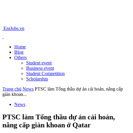
EniJobs.vn
Home
Blog
Others
Student event
Business event
Student Competition
Scholarship
Trang chủ
News
PTSC làm Tổng thầu dự án cải hoán, nâng cấp
giàn khoan...
News
PTSC làm Tổng thầu dự án cải hoán,
nâng cấp giàn khoan ở Qatar