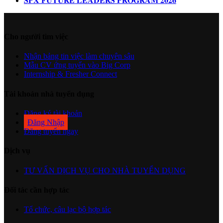
𝐒𝐏𝐗 𝐅𝐔𝐓𝐔𝐑𝐄 𝐋𝐄𝐀𝐃𝐄𝐑𝐒 𝐏𝐑𝐎𝐆𝐑𝐀𝐌 𝟐𝟎𝟐𝟔
Cho người tìm việc
Nhận bảng tin việc làm chuyên sâu
Mẫu CV ứng tuyển vào Big Corp
Internship & Fresher Connect
Tài khoản nhà tuyển dụng
Đăng ký tài khoản
Đăng Nhập
Đăng tuyển ngay
Dịch vụ
TƯ VẤN DỊCH VỤ CHO NHÀ TUYỂN DỤNG
Đối tác cần hợp tác
Tổ chức, câu lạc bộ hợp tác