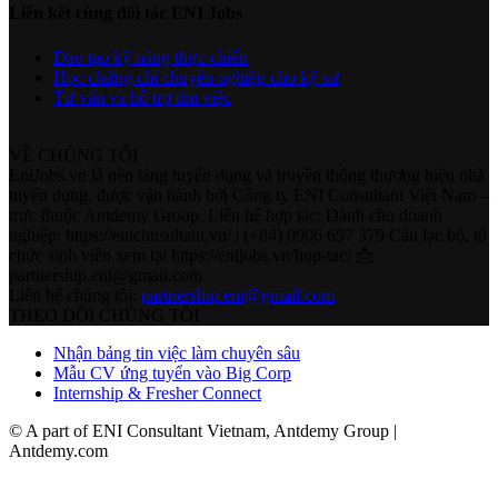
Liên kết cùng đối tác ENI Jobs
Đào tạo kỹ năng thực chiến
Học chứng chỉ chuyên nghiệp cho kỹ sư
Tư vấn và hỗ trợ tìm việc
VỀ CHÚNG TÔI
EniJobs.vn là nền tảng tuyển dụng và truyền thông thương hiệu nhà
tuyển dụng, được vận hành bởi Công ty ENI Consultant Việt Nam –
trực thuộc Antdemy Group. Liên hệ hợp tác: Dành cho doanh
nghiệp: https://eniconsultant.vn/ | (+84) 0906 657 379 Câu lạc bộ, tổ
chức sinh viên xem tại https://enijobs.vn/hop-tac/ 📩
partnership.eni@gmail.com
Liên hệ chúng tôi:
partnership.eni@gmail.com
THEO DÕI CHÚNG TÔI
Nhận bảng tin việc làm chuyên sâu
Mẫu CV ứng tuyển vào Big Corp
Internship & Fresher Connect
© A part of ENI Consultant Vietnam, Antdemy Group |
Antdemy.com