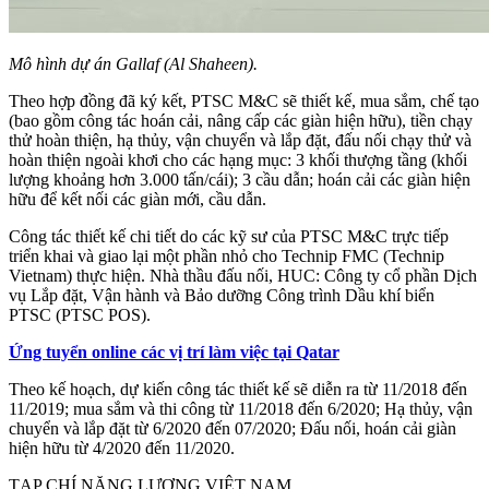
Mô hình dự án Gallaf (Al Shaheen).
Theo hợp đồng đã ký kết, PTSC M&C sẽ thiết kế, mua sắm, chế tạo
(bao gồm công tác hoán cải, nâng cấp các giàn hiện hữu), tiền chạy
thử hoàn thiện, hạ thủy, vận chuyển và lắp đặt, đấu nối chạy thử và
hoàn thiện ngoài khơi cho các hạng mục: 3 khối thượng tầng (khối
lượng khoảng hơn 3.000 tấn/cái); 3 cầu dẫn; hoán cải các giàn hiện
hữu để kết nối các giàn mới, cầu dẫn.
Công tác thiết kế chi tiết do các kỹ sư của PTSC M&C trực tiếp
triển khai và giao lại một phần nhỏ cho Technip FMC (Technip
Vietnam) thực hiện. Nhà thầu đấu nối, HUC: Công ty cổ phần Dịch
vụ Lắp đặt, Vận hành và Bảo dưỡng Công trình Dầu khí biển
PTSC (PTSC POS).
Ứng tuyển online các vị trí làm việc tại Qatar
Theo kế hoạch, dự kiến công tác thiết kế sẽ diễn ra từ 11/2018 đến
11/2019; mua sắm và thi công từ 11/2018 đến 6/2020; Hạ thủy, vận
chuyển và lắp đặt từ 6/2020 đến 07/2020; Đấu nối, hoán cải giàn
hiện hữu từ 4/2020 đến 11/2020.
TẠP CHÍ NĂNG LƯỢNG VIỆT NAM