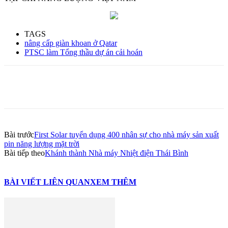
TAGS
nâng cấp giàn khoan ở Qatar
PTSC làm Tổng thầu dự án cải hoán
Bài trước
First Solar tuyển dụng 400 nhân sự cho nhà máy sản xuất
pin năng lượng mặt trời
Bài tiếp theo
Khánh thành Nhà máy Nhiệt điện Thái Bình
BÀI VIẾT LIÊN QUAN
XEM THÊM