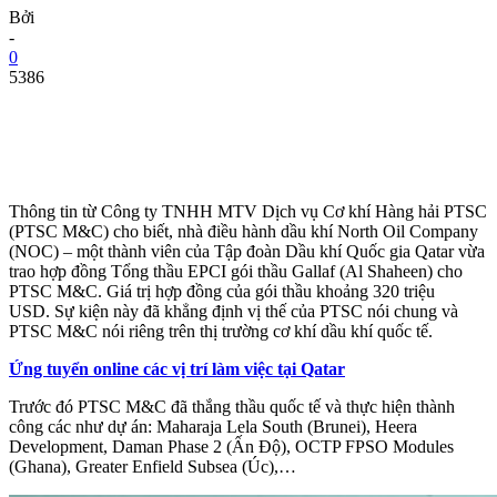
Bởi
-
0
5386
Thông tin từ Công ty TNHH MTV Dịch vụ Cơ khí Hàng hải PTSC
(PTSC M&C) cho biết, nhà điều hành dầu khí North Oil Company
(NOC) – một thành viên của Tập đoàn Dầu khí Quốc gia Qatar vừa
trao hợp đồng Tổng thầu EPCI gói thầu Gallaf (Al Shaheen) cho
PTSC M&C. Giá trị hợp đồng của gói thầu khoảng 320 triệu
USD. Sự kiện này đã khẳng định vị thế của PTSC nói chung và
PTSC M&C nói riêng trên thị trường cơ khí dầu khí quốc tế.
Ứng tuyển online các vị trí làm việc tại Qatar
Trước đó PTSC M&C đã thắng thầu quốc tế và thực hiện thành
công các như dự án: Maharaja Lela South (Brunei), Heera
Development, Daman Phase 2 (Ấn Độ), OCTP FPSO Modules
(Ghana), Greater Enfield Subsea (Úc),…