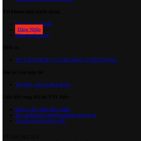
Tài khoản nhà tuyển dụng
Đăng ký tài khoản
Đăng Nhập
Đăng tuyển ngay
Dịch vụ
TƯ VẤN DỊCH VỤ CHO NHÀ TUYỂN DỤNG
Đối tác cần hợp tác
Tổ chức, câu lạc bộ hợp tác
Liên kết cùng đối tác ENI Jobs
Đào tạo kỹ năng thực chiến
Học chứng chỉ chuyên nghiệp cho kỹ sư
Tư vấn và hỗ trợ tìm việc
VỀ CHÚNG TÔI