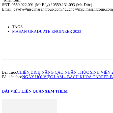
*Miền Bắc:
SĐT: 0559.922.091 (Mr Bảy) / 0559.131.093 (Mr. Đức)
Email: baydv@msc.masangroup.com / ducnp@msc.masangroup.com
TAGS
MASAN GRADUATE ENGINEER 2023
Share
Bài trước
CHIẾN DỊCH NÂNG CAO NHẬN THỨC SINH VIÊN 
Bài tiếp theo
NGÀY HỘI VIỆC LÀM – BACH KHOA CAREER FA
BÀI VIẾT LIÊN QUAN
XEM THÊM