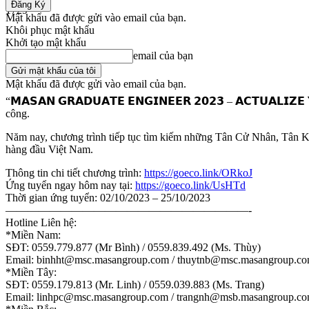
1729
Mật khẩu đã được gửi vào email của bạn.
Khôi phục mật khẩu
Share
Khởi tạo mật khẩu
email của bạn
Mật khẩu đã được gửi vào email của bạn.
“𝗠𝗔𝗦𝗔𝗡 𝗚𝗥𝗔𝗗𝗨𝗔𝗧𝗘 𝗘𝗡𝗚𝗜𝗡𝗘𝗘𝗥 𝟮𝟬𝟮𝟯 – 𝗔𝗖𝗧𝗨𝗔𝗟
công.
Năm nay, chương trình tiếp tục tìm kiếm những Tân Cử Nhân, Tân Kỹ S
hàng đầu Việt Nam.
Thông tin chi tiết chương trình:
https://goeco.link/ORkoJ
Ứng tuyển ngay hôm nay tại:
https://goeco.link/UsHTd
Thời gian ứng tuyển: 02/10/2023 – 25/10/2023
——————————————————————-
Hotline Liên hệ:
*Miền Nam:
SĐT: 0559.779.877 (Mr Bình) / 0559.839.492 (Ms. Thùy)
Email: binhht@msc.masangroup.com / thuytnb@msc.masangroup.c
*Miền Tây:
SĐT: 0559.179.813 (Mr. Linh) / 0559.039.883 (Ms. Trang)
Email: linhpc@msc.masangroup.com / trangnh@msb.masangroup.c