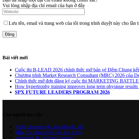
Vui lòng nhập địa chỉ email của bạn ở đây
Lưu tên, email và trang web của tôi trong trình duyệt này cho lần t
Bài viết mới
Cuộc thi B-LEAD 2026 chính thức mở bán vé Đêm Chung kết G
Chương trình Market Research Consultant (MRC) 2026 của De
Chính thức mở đơn đăng ký cuộc thi MARKETING BA
How hypertrophy training improves long term physique results b
𝐒𝐏𝐗 𝐅𝐔𝐓𝐔𝐑𝐄 𝐋𝐄𝐀𝐃𝐄𝐑𝐒 𝐏𝐑𝐎𝐆𝐑𝐀𝐌 𝟐𝟎𝟐𝟔
Cho người tìm việc
Nhận bảng tin việc làm chuyên sâu
Mẫu CV ứng tuyển vào Big Corp
Internship & Fresher Connect