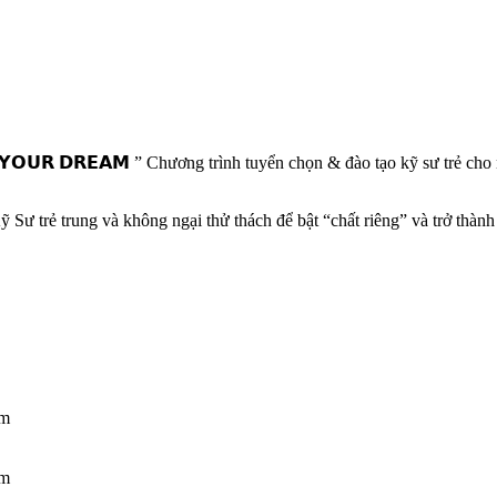
𝗜𝗭𝗘 𝗬𝗢𝗨𝗥 𝗗𝗥𝗘𝗔𝗠 ” Chương trình tuyển chọn & đào tạo kỹ sư trẻ
ư trẻ trung và không ngại thử thách để bật “chất riêng” và trở thành 
om
om