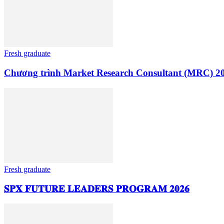
Fresh graduate
Chương trình Market Research Consultant (MRC) 20
Fresh graduate
𝐒𝐏𝐗 𝐅𝐔𝐓𝐔𝐑𝐄 𝐋𝐄𝐀𝐃𝐄𝐑𝐒 𝐏𝐑𝐎𝐆𝐑𝐀𝐌 𝟐𝟎𝟐𝟔