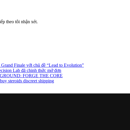
iếp theo tôi nhận xét.
rand Finale với chủ đề “Lead to Evolution”
cision Lab đã chinh thức mở đơn
TTLEGROUND: FORGE THE CORE
uy steroids discreet shipping