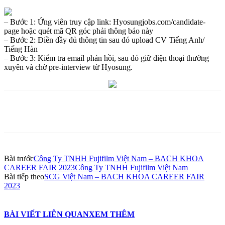
– Bước 1: Ứng viên truy cập link: Hyosungjobs.com/candidate-
page hoặc quét mã QR góc phải thông báo này
– Bước 2: Điền đầy đủ thông tin sau đó upload CV Tiếng Anh/
Tiếng Hàn
– Bước 3: Kiểm tra email phản hồi, sau đó giữ điện thoại thường
xuyên và chờ pre-interview từ Hyosung.
Bài trước
Công Ty TNHH Fujifilm Việt Nam – BACH KHOA
CAREER FAIR 2023Công Ty TNHH Fujifilm Việt Nam
Bài tiếp theo
SCG Việt Nam – BACH KHOA CAREER FAIR
2023
BÀI VIẾT LIÊN QUAN
XEM THÊM