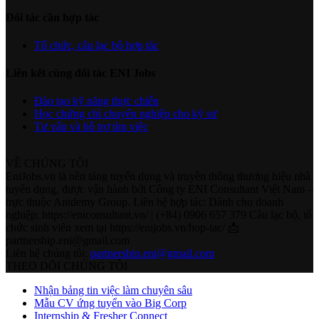
Đối tác cần hợp tác
Tổ chức, câu lạc bộ hợp tác
Liên kết cùng đối tác ENI Jobs
Đào tạo kỹ năng thực chiến
Học chứng chỉ chuyên nghiệp cho kỹ sư
Tư vấn và hỗ trợ tìm việc
VỀ CHÚNG TÔI
EniJobs.vn là nền tảng tuyển dụng và truyền thông thương hiệu nhà
tuyển dụng, được vận hành bởi Công ty ENI Consultant Việt Nam –
trực thuộc Antdemy Group. Liên hệ hợp tác: Dành cho doanh
nghiệp: https://eniconsultant.vn/ | (+84) 0906 657 379 Câu lạc bộ, tổ
chức sinh viên xem tại https://enijobs.vn/hop-tac/ 📩
partnership.eni@gmail.com
Liên hệ chúng tôi:
partnership.eni@gmail.com
THEO DÕI CHÚNG TÔI
Nhận bảng tin việc làm chuyên sâu
Mẫu CV ứng tuyển vào Big Corp
Internship & Fresher Connect