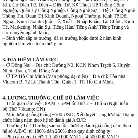
Khí, Cơ Điện Tử, Điện – Điện Tử, Kỹ Thuật Hệ Thống Công
Nghiệp, Quản Lý Công Nghiệp, Công Nghệ Sợi – Dệt, Công Nghệ
Thông Tin, Quản Trị Kinh Doanh, Ngoại Thương, Kinh Tế Đối
Ngoại, Kinh Doanh Quốc Tế, Xuất – Nhập Khẩu, Tài Chính, Kinh
Tế, Marketing, Nhân Sự, Tiếng Hàn/ Tiếng Anh/ Tiếng Trung và
các chuyên ngành khác;
– Sinh viên sắp ra trường, đã ra trường hoặc dưới 2 năm kinh
nghiệm làm việc toàn thời gian.
3. ĐỊA ĐIỂM LÀM VIỆC
– Ở Đồng Nai – Địa chỉ: Đường N2, KCN Nhơn Trạch 5, Huyện
Nhơn Trạch, Tỉnh Đồng Nai;
– Ở TP. Hồ Chí Minh (Văn phòng đại diện) – Địa chỉ: Tòa nhà
Vincom B, 72 Lê Thánh Tôn, Quận 1, TP. Hồ Chí Minh.
4. LƯƠNG, THƯỞNG, CHẾ ĐỘ LÀM VIỆC
– Thời gian làm việc: 8AM ~ 5PM từ Thứ 2 ~ Thứ 6 (Nghỉ toàn
bộ Thứ 7 &amp; CN)
– Mức lương hàng tháng ~500 USD; Xét duyệt Tăng lương/ Thăng
chức hằng năm theo hệ số đánh giá A/B/C;
– Thưởng Tết/ Thưởng sản xuất/ Thưởng đánh giá hằng năm theo
hệ số A/B/C: từ 180% đến 250% theo quy định công ty;
– Phụ cấp ngoại ngữ: Từ 500,000 VND – 4,500,000 VND/