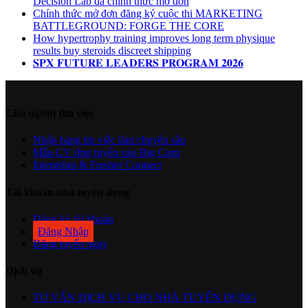
Decision Lab đã chinh thức mở đơn
Chính thức mở đơn đăng ký cuộc thi MARKETING
BATTLEGROUND: FORGE THE CORE
How hypertrophy training improves long term physique
results buy steroids discreet shipping
𝐒𝐏𝐗 𝐅𝐔𝐓𝐔𝐑𝐄 𝐋𝐄𝐀𝐃𝐄𝐑𝐒 𝐏𝐑𝐎𝐆𝐑𝐀𝐌 𝟐𝟎𝟐𝟔
Cho người tìm việc
Nhận bảng tin việc làm chuyên sâu
Mẫu CV ứng tuyển vào Big Corp
Internship & Fresher Connect
Tài khoản nhà tuyển dụng
Đăng ký tài khoản
Đăng Nhập
Đăng tuyển ngay
Dịch vụ
TƯ VẤN DỊCH VỤ CHO NHÀ TUYỂN DỤNG