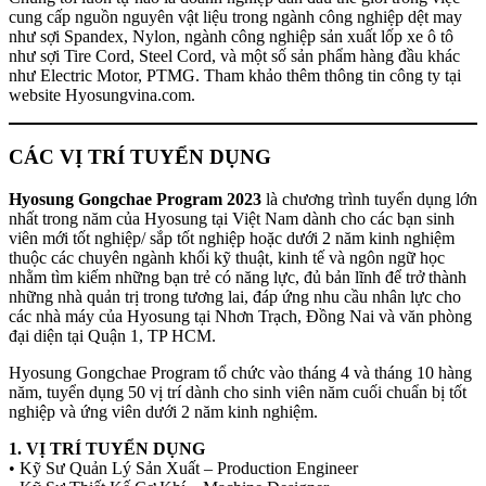
cung cấp nguồn nguyên vật liệu trong ngành công nghiệp dệt may
như sợi Spandex, Nylon, ngành công nghiệp sản xuất lốp xe ô tô
như sợi Tire Cord, Steel Cord, và một số sản phẩm hàng đầu khác
như Electric Motor, PTMG. Tham khảo thêm thông tin công ty tại
website Hyosungvina.com.
CÁC VỊ TRÍ TUYỂN DỤNG
Hyosung Gongchae Program 2023
là chương trình tuyển dụng lớn
nhất trong năm của Hyosung tại Việt Nam dành cho các bạn sinh
viên mới tốt nghiệp/ sắp tốt nghiệp hoặc dưới 2 năm kinh nghiệm
thuộc các chuyên ngành khối kỹ thuật, kinh tế và ngôn ngữ học
nhằm tìm kiếm những bạn trẻ có năng lực, đủ bản lĩnh để trở thành
những nhà quản trị trong tương lai, đáp ứng nhu cầu nhân lực cho
các nhà máy của Hyosung tại Nhơn Trạch, Đồng Nai và văn phòng
đại diện tại Quận 1, TP HCM.
Hyosung Gongchae Program tổ chức vào tháng 4 và tháng 10 hàng
năm, tuyển dụng 50 vị trí dành cho sinh viên năm cuối chuẩn bị tốt
nghiệp và ứng viên dưới 2 năm kinh nghiệm.
1. VỊ TRÍ TUYỂN DỤNG
• Kỹ Sư Quản Lý Sản Xuất – Production Engineer