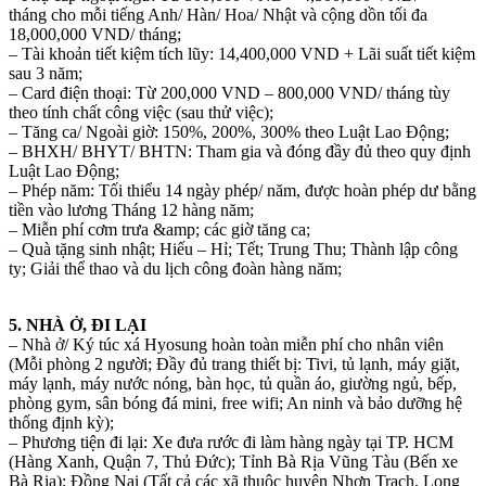
tháng cho mỗi tiếng Anh/ Hàn/ Hoa/ Nhật và cộng dồn tối đa
18,000,000 VND/ tháng;
– Tài khoản tiết kiệm tích lũy: 14,400,000 VND + Lãi suất tiết kiệm
sau 3 năm;
– Card điện thoại: Từ 200,000 VND – 800,000 VND/ tháng tùy
theo tính chất công việc (sau thử việc);
– Tăng ca/ Ngoài giờ: 150%, 200%, 300% theo Luật Lao Động;
– BHXH/ BHYT/ BHTN: Tham gia và đóng đầy đủ theo quy định
Luật Lao Động;
– Phép năm: Tối thiểu 14 ngày phép/ năm, được hoàn phép dư bằng
tiền vào lương Tháng 12 hàng năm;
– Miễn phí cơm trưa &amp; các giờ tăng ca;
– Quà tặng sinh nhật; Hiếu – Hỉ; Tết; Trung Thu; Thành lập công
ty; Giải thể thao và du lịch công đoàn hàng năm;
5. NHÀ Ở, ĐI LẠI
– Nhà ở/ Ký túc xá Hyosung hoàn toàn miễn phí cho nhân viên
(Mỗi phòng 2 người; Đầy đủ trang thiết bị: Tivi, tủ lạnh, máy giặt,
máy lạnh, máy nước nóng, bàn học, tủ quần áo, giường ngủ, bếp,
phòng gym, sân bóng đá mini, free wifi; An ninh và bảo dưỡng hệ
thống định kỳ);
– Phương tiện đi lại: Xe đưa rước đi làm hàng ngày tại TP. HCM
(Hàng Xanh, Quận 7, Thủ Đức); Tỉnh Bà Rịa Vũng Tàu (Bến xe
Bà Rịa); Đồng Nai (Tất cả các xã thuộc huyện Nhơn Trạch, Long