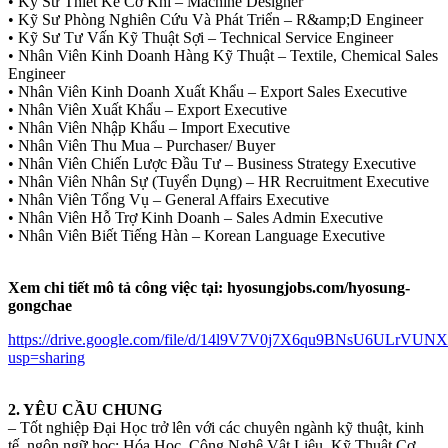
• Kỹ Sư Thiết Kế Cơ Khí – Machine Designer
• Kỹ Sư Phòng Nghiên Cứu Và Phát Triển – R&amp;D Engineer
• Kỹ Sư Tư Vấn Kỹ Thuật Sợi – Technical Service Engineer
• Nhân Viên Kinh Doanh Hàng Kỹ Thuật – Textile, Chemical Sales
Engineer
• Nhân Viên Kinh Doanh Xuất Khẩu – Export Sales Executive
• Nhân Viên Xuất Khẩu – Export Executive
• Nhân Viên Nhập Khẩu – Import Executive
• Nhân Viên Thu Mua – Purchaser/ Buyer
• Nhân Viên Chiến Lược Đầu Tư – Business Strategy Executive
• Nhân Viên Nhân Sự (Tuyển Dụng) – HR Recruitment Executive
• Nhân Viên Tổng Vụ – General Affairs Executive
• Nhân Viên Hỗ Trợ Kinh Doanh – Sales Admin Executive
• Nhân Viên Biết Tiếng Hàn – Korean Language Executive
Xem chi tiết mô tả công việc tại: hyosungjobs.com/hyosung-
gongchae
https://drive.google.com/file/d/14l9V7V0j7X6qu9BNsU6ULrVUN
usp=sharing
2. YÊU CẦU CHUNG
– Tốt nghiệp Đại Học trở lên với các chuyên ngành kỹ thuật, kinh
tế, ngôn ngữ học: Hóa Học, Công Nghệ Vật Liệu, Kỹ Thuật Cơ