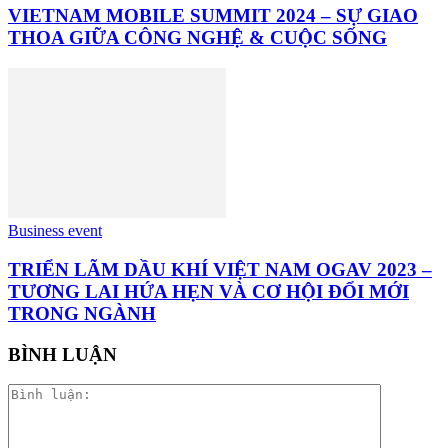
VIETNAM MOBILE SUMMIT 2024 – SỰ GIAO
THOA GIỮA CÔNG NGHỆ & CUỘC SỐNG
Business event
TRIỂN LÃM DẦU KHÍ VIỆT NAM OGAV 2023 –
TƯƠNG LAI HỨA HẸN VÀ CƠ HỘI ĐỔI MỚI
TRONG NGÀNH
BÌNH LUẬN