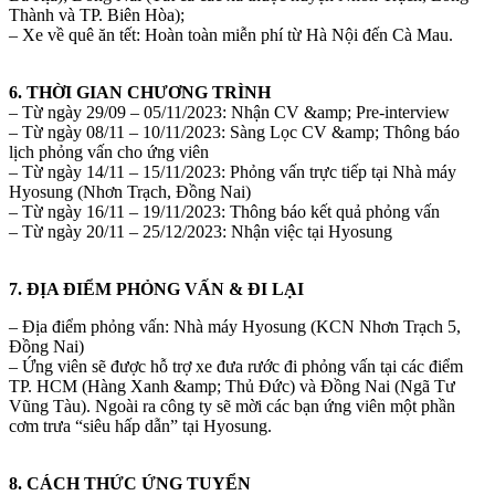
Thành và TP. Biên Hòa);
– Xe về quê ăn tết: Hoàn toàn miễn phí từ Hà Nội đến Cà Mau.
6. THỜI GIAN CHƯƠNG TRÌNH
– Từ ngày 29/09 – 05/11/2023: Nhận CV &amp; Pre-interview
– Từ ngày 08/11 – 10/11/2023: Sàng Lọc CV &amp; Thông báo
lịch phỏng vấn cho ứng viên
– Từ ngày 14/11 – 15/11/2023: Phỏng vấn trực tiếp tại Nhà máy
Hyosung (Nhơn Trạch, Đồng Nai)
– Từ ngày 16/11 – 19/11/2023: Thông báo kết quả phỏng vấn
– Từ ngày 20/11 – 25/12/2023: Nhận việc tại Hyosung
7. ĐỊA ĐIỂM PHỎNG VẤN & ĐI LẠI
– Địa điểm phỏng vấn: Nhà máy Hyosung (KCN Nhơn Trạch 5,
Đồng Nai)
– Ứng viên sẽ được hỗ trợ xe đưa rước đi phỏng vấn tại các điểm
TP. HCM (Hàng Xanh &amp; Thủ Đức) và Đồng Nai (Ngã Tư
Vũng Tàu). Ngoài ra công ty sẽ mời các bạn ứng viên một phần
cơm trưa “siêu hấp dẫn” tại Hyosung.
8. CÁCH THỨC ỨNG TUYỂN