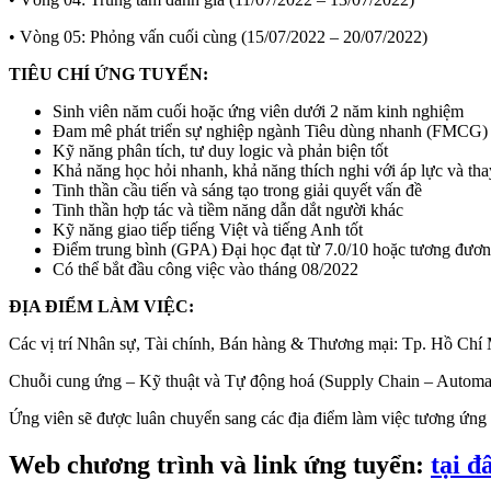
• Vòng 05: Phỏng vấn cuối cùng (15/07/2022 – 20/07/2022)
TIÊU CHÍ ỨNG TUYỂN:
Sinh viên năm cuối hoặc ứng viên dưới 2 năm kinh nghiệm
Đam mê phát triển sự nghiệp ngành Tiêu dùng nhanh (FMCG)
Kỹ năng phân tích, tư duy logic và phản biện tốt
Khả năng học hỏi nhanh, khả năng thích nghi với áp lực và thay
Tinh thần cầu tiến và sáng tạo trong giải quyết vấn đề
Tinh thần hợp tác và tiềm năng dẫn dắt người khác
Kỹ năng giao tiếp tiếng Việt và tiếng Anh tốt
Điểm trung bình (GPA) Đại học đạt từ 7.0/10 hoặc tương đươ
Có thể bắt đầu công việc vào tháng 08/2022
ĐỊA ĐIỂM LÀM VIỆC:
Các vị trí Nhân sự, Tài chính, Bán hàng & Thương mại: Tp. Hồ Chí
Chuỗi cung ứng – Kỹ thuật và Tự động hoá (Supply Chain – Automat
Ứng viên sẽ được luân chuyển sang các địa điểm làm việc tương ứng tù
Web chương trình và link ứng tuyển:
tại đ