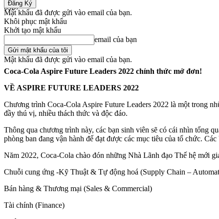
6967
Mật khẩu đã được gửi vào email của bạn.
Khôi phục mật khẩu
Share
Khởi tạo mật khẩu
email của bạn
Mật khẩu đã được gửi vào email của bạn.
Coca-Cola Aspire Future Leaders 2022 chính thức mở đơn!
VỀ ASPIRE FUTURE LEADERS 2022
Chương trình Coca-Cola Aspire Future Leaders 2022 là một trong những
đầy thú vị, nhiều thách thức và độc đáo.
Thông qua chương trình này, các bạn sinh viên sẽ có cái nhìn tổng q
phòng ban đang vận hành để đạt được các mục tiêu của tổ chức. Các bạ
Năm 2022, Coca-Cola chào đón những Nhà Lãnh đạo Thế hệ mới gi
Chuỗi cung ứng -Kỹ Thuật & Tự động hoá (Supply Chain – Automat
Bán hàng & Thương mại (Sales & Commercial)
Tài chính (Finance)