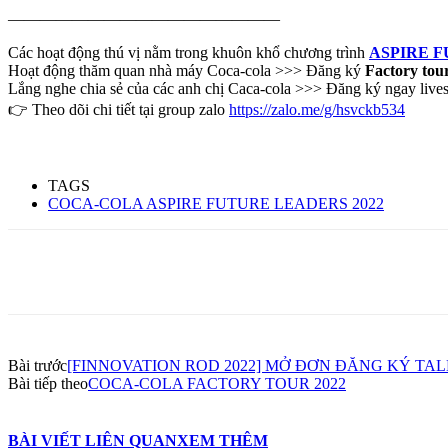
—————————————————
Các hoạt động thú vị nằm trong khuôn khổ chương trình
ASPIRE F
Hoạt động thăm quan nhà máy Coca-cola >>> Đăng ký
Factory tou
Lắng nghe chia sẻ của các anh chị Caca-cola >>> Đăng ký ngay lives
👉 Theo dõi chi tiết tại group zalo
https://zalo.me/g/hsvckb534
TAGS
COCA-COLA ASPIRE FUTURE LEADERS 2022
Share
Bài trước
[FINNOVATION ROD 2022] MỞ ĐƠN ĐĂNG KÝ TAL
Bài tiếp theo
COCA-COLA FACTORY TOUR 2022
BÀI VIẾT LIÊN QUAN
XEM THÊM