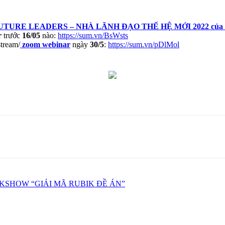
UTURE LEADERS – NHÀ LÃNH ĐẠO THẾ HỆ MỚI 2022 của 
r
trước
16/05
nào:
https://sum.vn/BsWsts
tream/
zoom webinar
ngày
30/5
:
https://sum.vn/pDlMol
KSHOW “GIẢI MÃ RUBIK ĐỀ ÁN”