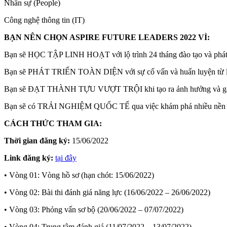
Nhân sự (People)
Công nghệ thông tin (IT)
BẠN NÊN CHỌN ASPIRE FUTURE LEADERS 2022 VÌ:
Bạn sẽ HỌC TẬP LINH HOẠT với lộ trình 24 tháng đào tạo và phát tr
Bạn sẽ PHÁT TRIỂN TOÀN DIỆN với sự cố vấn và huấn luyện từ lãnh
Bạn sẽ ĐẠT THÀNH TỰU VƯỢT TRỘI khi tạo ra ảnh hưởng và gặt hái 
Bạn sẽ có TRẢI NGHIỆM QUỐC TẾ qua việc khám phá nhiều nền văn h
CÁCH THỨC THAM GIA:
Thời gian đăng ký:
15/06/2022
Link đăng ký:
tại đây
• Vòng 01: Vòng hồ sơ (hạn chót: 15/06/2022)
• Vòng 02: Bài thi đánh giá năng lực (16/06/2022 – 26/06/2022)
• Vòng 03: Phỏng vấn sơ bộ (20/06/2022 – 07/07/2022)
• Vòng 04: Trung tâm đánh giá (11/07/2022 – 13/07/2022)