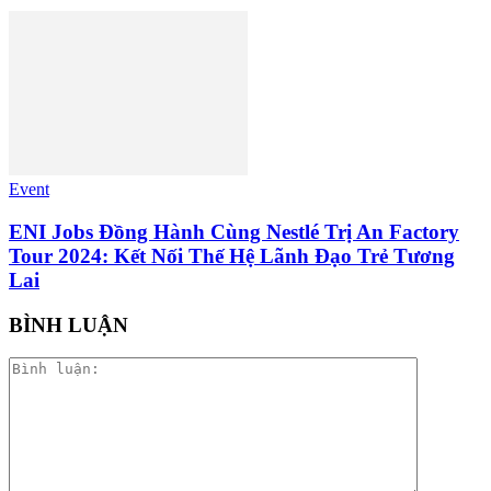
Event
ENI Jobs Đồng Hành Cùng Nestlé Trị An Factory
Tour 2024: Kết Nối Thế Hệ Lãnh Đạo Trẻ Tương
Lai
BÌNH LUẬN