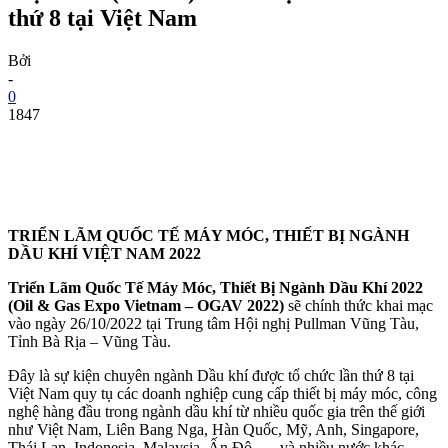
thứ 8 tại Việt Nam
Bởi
-
0
1847
TRIỂN LÃM QUỐC TẾ MÁY MÓC, THIẾT BỊ NGÀNH
DẦU KHÍ VIỆT NAM 2022
Triển Lãm Quốc Tế Máy Móc, Thiết Bị Ngành Dầu Khí 2022
(Oil & Gas Expo Vietnam – OGAV 2022)
sẽ chính thức khai mạc
vào ngày 26/10/2022 tại Trung tâm Hội nghị Pullman Vũng Tàu,
Tỉnh Bà Rịa – Vũng Tàu.
Đây là sự kiện chuyên ngành Dầu khí được tổ chức lần thứ 8 tại
Việt Nam quy tụ các doanh nghiệp cung cấp thiết bị máy móc, công
nghệ hàng đầu trong ngành dầu khí từ nhiều quốc gia trên thế giới
như Việt Nam, Liên Bang Nga, Hàn Quốc, Mỹ, Anh, Singapore,
Thái Lan, Indonesia, Malaysia, Ấn Độ, … và nhiều nước khác.