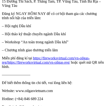
15 Đường Thi Sách, P. Thắng Tam, TP. Vũng Tàu, Tỉnh Bà Rịa –
Vũng Tàu
Đăng ký NGAY HÔM NAY để có cơ hội tham gia các chương
trình nổi bật của triển lãm:
– Hội nghị Dầu khí
– Hội thảo kỹ thuật chuyên ngành Dầu khí
– Workshop “An toàn trong ngành Dầu khí”
– Chương trình giao thương triển lãm
Miễn phí đăng kí tại
https://fireworksvirtual.com/vn-oilgas-
reg/https://fireworksvirtual.com/vn-oilgas-reg/
hoặc quét mã QR trên
hình.
———————–
Để biết thêm thông tin chi tiết, vui lòng liên hệ:
Website: www.oilgasvietnam.com
Hotline: (+84) 846 689 224