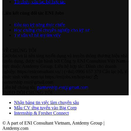
Tổ chức, câu lạc bộ hợp tác
Liên kết cùng đối tác ENI Jobs
Đào tạo kỹ năng thực chiến
Học chứng chỉ chuyên nghiệp cho kỹ sư
Tư vấn và hỗ trợ tìm việc
VỀ CHÚNG TÔI
EniJobs.vn là nền tảng tuyển dụng và truyền thông thương hiệu nhà
tuyển dụng, được vận hành bởi Công ty ENI Consultant Việt Nam –
trực thuộc Antdemy Group. Liên hệ hợp tác: Dành cho doanh
nghiệp: https://eniconsultant.vn/ | (+84) 0906 657 379 Câu lạc bộ, tổ
chức sinh viên xem tại https://enijobs.vn/hop-tac/ 📩
partnership.eni@gmail.com
Liên hệ chúng tôi:
partnership.eni@gmail.com
THEO DÕI CHÚNG TÔI
Nhận bảng tin việc làm chuyên sâu
Mẫu CV ứng tuyển vào Big Corp
Internship & Fresher Connect
© A part of ENI Consultant Vietnam, Antdemy Group |
Antdemy.com