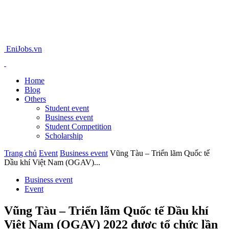
EniJobs.vn
Home
Blog
Others
Student event
Business event
Student Competition
Scholarship
Trang chủ
Event
Business event
Vũng Tàu – Triển lãm Quốc tế
Dầu khí Việt Nam (OGAV)...
Business event
Event
Vũng Tàu – Triển lãm Quốc tế Dầu khí
Việt Nam (OGAV) 2022 được tổ chức lần