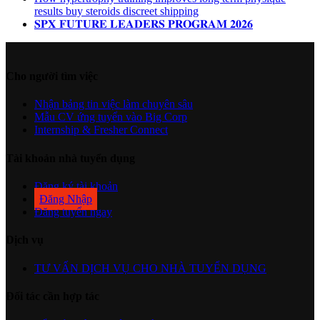
results buy steroids discreet shipping
𝐒𝐏𝐗 𝐅𝐔𝐓𝐔𝐑𝐄 𝐋𝐄𝐀𝐃𝐄𝐑𝐒 𝐏𝐑𝐎𝐆𝐑𝐀𝐌 𝟐𝟎𝟐𝟔
Cho người tìm việc
Nhận bảng tin việc làm chuyên sâu
Mẫu CV ứng tuyển vào Big Corp
Internship & Fresher Connect
Tài khoản nhà tuyển dụng
Đăng ký tài khoản
Đăng Nhập
Đăng tuyển ngay
Dịch vụ
TƯ VẤN DỊCH VỤ CHO NHÀ TUYỂN DỤNG
Đối tác cần hợp tác