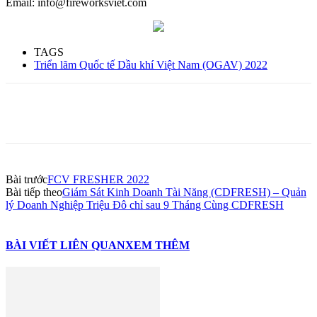
Email: info@fireworksviet.com
TAGS
Triển lãm Quốc tế Dầu khí Việt Nam (OGAV) 2022
Bài trước
FCV FRESHER 2022
Bài tiếp theo
Giám Sát Kinh Doanh Tài Năng (CDFRESH) – Quản
lý Doanh Nghiệp Triệu Đô chỉ sau 9 Tháng Cùng CDFRESH
BÀI VIẾT LIÊN QUAN
XEM THÊM