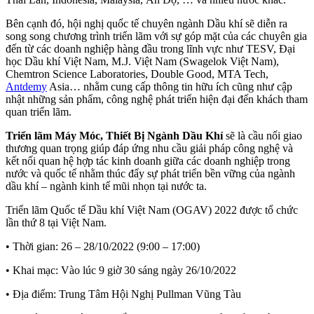
Bên cạnh đó, hội nghị quốc tế chuyên ngành Dầu khí sẽ diễn ra
song song chương trình triển lãm với sự góp mặt của các chuyên gia
đến từ các doanh nghiệp hàng đầu trong lĩnh vực như TESV, Đại
học Dầu khí Việt Nam, M.J. Việt Nam (Swagelok Việt Nam),
Chemtron Science Laboratories, Double Good, MTA Tech,
Antdemy
Asia… nhằm cung cấp thông tin hữu ích cũng như cập
nhật những sản phẩm, công nghệ phát triển hiện đại đến khách tham
quan triển lãm.
Triển lãm Máy Móc, Thiết Bị Ngành Dầu Khí
sẽ là cầu nối giao
thương quan trọng giúp đáp ứng nhu cầu giải pháp công nghệ và
kết nối quan hệ hợp tác kinh doanh giữa các doanh nghiệp trong
nước và quốc tế nhằm thúc đẩy sự phát triển bền vững của ngành
dầu khí – ngành kinh tế mũi nhọn tại nước ta.
Triển lãm Quốc tế Dầu khí Việt Nam (OGAV) 2022 được tổ chức
lần thứ 8 tại Việt Nam.
• Thời gian: 26 – 28/10/2022 (9:00 – 17:00)
• Khai mạc: Vào lúc 9 giờ 30 sáng ngày 26/10/2022
• Địa điểm: Trung Tâm Hội Nghị Pullman Vũng Tàu