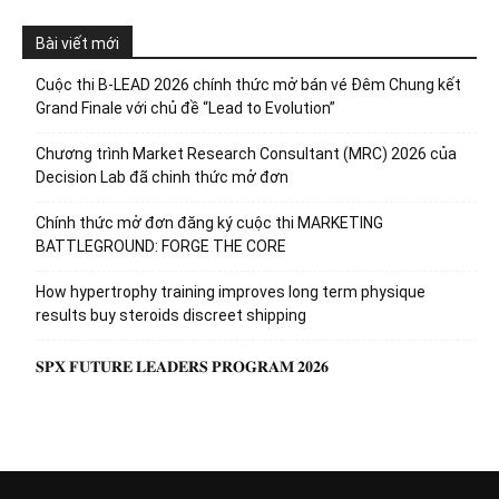
Bài viết mới
Cuộc thi B-LEAD 2026 chính thức mở bán vé Đêm Chung kết
Grand Finale với chủ đề “Lead to Evolution”
Chương trình Market Research Consultant (MRC) 2026 của
Decision Lab đã chinh thức mở đơn
Chính thức mở đơn đăng ký cuộc thi MARKETING
BATTLEGROUND: FORGE THE CORE
How hypertrophy training improves long term physique
results buy steroids discreet shipping
𝐒𝐏𝐗 𝐅𝐔𝐓𝐔𝐑𝐄 𝐋𝐄𝐀𝐃𝐄𝐑𝐒 𝐏𝐑𝐎𝐆𝐑𝐀𝐌 𝟐𝟎𝟐𝟔