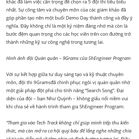
khác đã làm việc cẩn trọng để chọn ra 5 đội thi tiêu biểu
nhất. Sự công tâm và chuyên môn của các giám khảo đã
góp phần tạo nên một buổi Demo Day thành công và đầy ý
nghĩa. Đây không chỉ là một kỷ niệm đáng nhớ mà còn là
bước đệm quan trọng cho các học viên trên con đường trở
thành những kỹ sư công nghệ trong tương lai.
Hình ảnh đội Quán quân – 9Grams của ShEngineer Program
Với sự kết hợp giữa tư duy sáng tạo và kỹ thuật chuyên
môn, đội thi 9Gramsđã chinh phục ngôi vị quán quân nhờ
một giải pháp đột phá cho tính năng “Search Song”. Đại
diện của đội – bạn Như Quỳnh – không giấu nổi niềm vui
khi chia sẻ về hành trình tham gia ShEngineer Program:
“Tham gia vào Tech Track không chỉ giúp mình tiếp thu kiến
thức, mà còn mở ra cơ hội quý báu để lắng nghe những chia
sẻ từ các diễn giả về tầm nhìn và định hướng tương lai. Điều