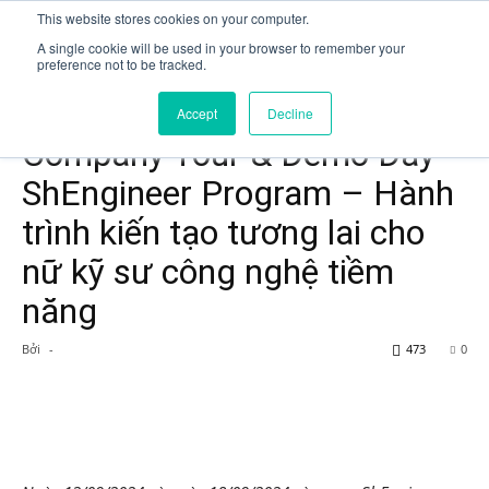
This website stores cookies on your computer.
A single cookie will be used in your browser to remember your
preference not to be tracked.
Trang chủ
Event
Accept
Decline
Event
Company Tour & Demo Day
ShEngineer Program – Hành
trình kiến tạo tương lai cho
nữ kỹ sư công nghệ tiềm
năng
Bởi
-
473
0