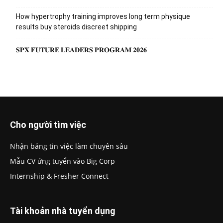
How hypertrophy training improves long term physique
results buy steroids discreet shipping
𝐒𝐏𝐗 𝐅𝐔𝐓𝐔𝐑𝐄 𝐋𝐄𝐀𝐃𝐄𝐑𝐒 𝐏𝐑𝐎𝐆𝐑𝐀𝐌 𝟐𝟎𝟐𝟔
Cho người tìm việc
Nhận bảng tin việc làm chuyên sâu
Mẫu CV ứng tuyển vào Big Corp
Internship & Fresher Connect
Tài khoản nhà tuyển dụng