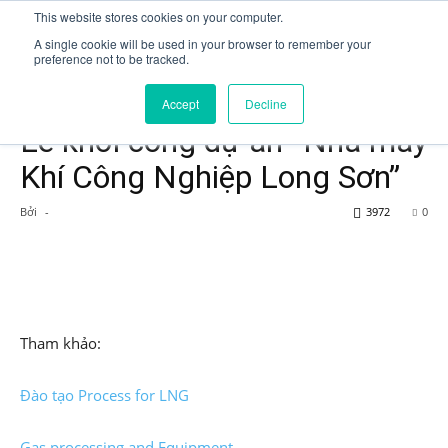
This website stores cookies on your computer.
A single cookie will be used in your browser to remember your
preference not to be tracked.
Trang chủ
News
Accept
Decline
News
Lễ khởi công dự án “Nhà máy
Khí Công Nghiệp Long Sơn”
Bởi
-
3972
0
Tham khảo:
Đào tạo Process for LNG
Gas processing and Equipment