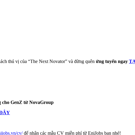
ử thách thú vị của “The Next Novator” và đừng quên
ứng tuyển ngay
TẠ
 cho GenZ từ NovaGroup
 ĐÂY
nijobs.vn/cv/
để nhận các mẫu CV miễn phí từ EniJobs bạn nhé!