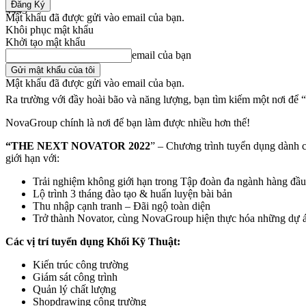
4443
Mật khẩu đã được gửi vào email của bạn.
Khôi phục mật khẩu
Share
Khởi tạo mật khẩu
email của bạn
Mật khẩu đã được gửi vào email của bạn.
Ra trường với đầy hoài bão và năng lượng, bạn tìm kiếm một nơi để 
NovaGroup chính là nơi để bạn làm được nhiều hơn thế!
“THE NEXT NOVATOR 2022
” – Chương trình tuyển dụng dành 
giới hạn với:
Trải nghiệm không giới hạn trong Tập đoàn đa ngành hàng đầ
Lộ trình 3 tháng đào tạo & huấn luyện bài bản
Thu nhập cạnh tranh – Đãi ngộ toàn diện
Trở thành Novator, cùng NovaGroup hiện thực hóa những dự á
Các vị trí tuyển dụng Khối Kỹ Thuật:
Kiến trúc công trường
Giám sát công trình
Quản lý chất lượng
Shopdrawing công trường