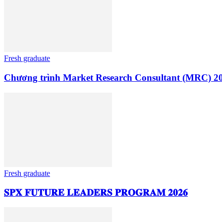
Fresh graduate
Chương trình Market Research Consultant (MRC) 20
Fresh graduate
𝐒𝐏𝐗 𝐅𝐔𝐓𝐔𝐑𝐄 𝐋𝐄𝐀𝐃𝐄𝐑𝐒 𝐏𝐑𝐎𝐆𝐑𝐀𝐌 𝟐𝟎𝟐𝟔