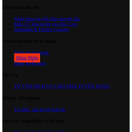
Cho người tìm việc
Nhận bảng tin việc làm chuyên sâu
Mẫu CV ứng tuyển vào Big Corp
Internship & Fresher Connect
Tài khoản nhà tuyển dụng
Đăng ký tài khoản
Đăng Nhập
Đăng tuyển ngay
Dịch vụ
TƯ VẤN DỊCH VỤ CHO NHÀ TUYỂN DỤNG
Đối tác cần hợp tác
Tổ chức, câu lạc bộ hợp tác
Liên kết cùng đối tác ENI Jobs