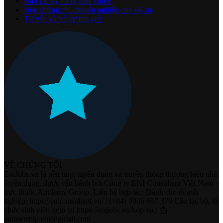
Đào tạo kỹ năng thực chiến
Học chứng chỉ chuyên nghiệp cho kỹ sư
Tư vấn và hỗ trợ tìm việc
VỀ CHÚNG TÔI
EniJobs.vn là nền tảng tuyển dụng và truyền thông thương hiệu nhà
tuyển dụng, được vận hành bởi Công ty ENI Consultant Việt Nam –
trực thuộc Antdemy Group. Liên hệ hợp tác: Dành cho doanh
nghiệp: https://eniconsultant.vn/ | (+84) 0906 657 379 Câu lạc bộ, tổ
chức sinh viên xem tại https://enijobs.vn/hop-tac/ 📩
partnership.eni@gmail.com