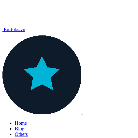
EniJobs.vn
Home
Blog
Others