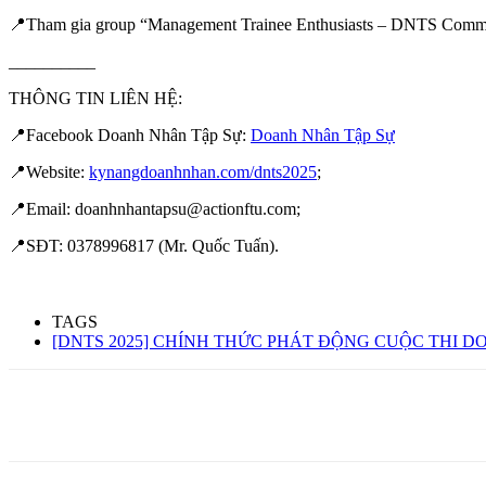
📍Tham gia group “Management Trainee Enthusiasts – DNTS Commun
__________
THÔNG TIN LIÊN HỆ:
📍Facebook Doanh Nhân Tập Sự:
Doanh Nhân Tập Sự
📍Website:
kynangdoanhnhan.com/dnts2025
;
📍Email: doanhnhantapsu@actionftu.com;
📍SĐT: 0378996817 (Mr. Quốc Tuấn).
TAGS
[DNTS 2025] CHÍNH THỨC PHÁT ĐỘNG CUỘC THI D
Share