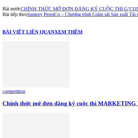
Bài trước
CHÍNH THỨC MỞ ĐƠN ĐĂNG KÝ CUỘC THI G’CON
Bài tiếp theo
Suntory PepsiCo – Chương trình Giám sát Sản xuất Tài
BÀI VIẾT LIÊN QUAN
XEM THÊM
competition
Chính thức mở đơn đăng ký cuộc thi MARKE