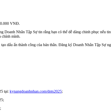
000.000 VNĐ.
hưng Doanh Nhân Tập Sự tin rằng bạn có thể dễ dàng chinh phục nếu t
a chính mình.
n tạo dấu ấn thành công của bản thân. Đăng ký Doanh Nhân Tập Sự nga
25 tại:
kynangdoanhnhan.com/dnts2025
;
25;
;