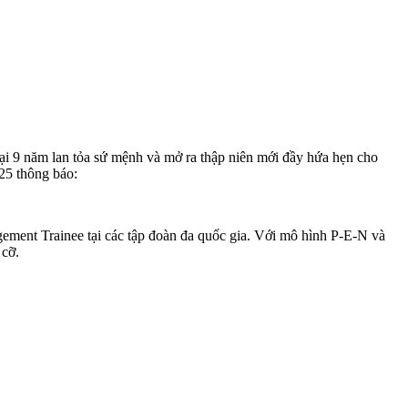
ại 9 năm lan tỏa sứ mệnh và mở ra thập niên mới đầy hứa hẹn cho
25 thông báo:
ment Trainee tại các tập đoàn đa quốc gia. Với mô hình P-E-N và
 cỡ.