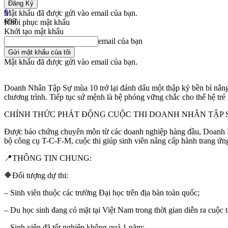
-
0
Mật khẩu đã được gửi vào email của bạn.
668
Khôi phục mật khẩu
Khởi tạo mật khẩu
Share
email của bạn
Mật khẩu đã được gửi vào email của bạn.
Doanh Nhân Tập Sự mùa 10 trở lại đánh dấu một thập kỷ bền bỉ nâng 
chương trình. Tiếp tục sứ mệnh là bệ phóng vững chắc cho thế hệ tr
CHÍNH THỨC PHÁT ĐỘNG CUỘC THI DOANH NHÂN TẬP S
Được bảo chứng chuyên môn từ các doanh nghiệp hàng đầu, Doanh Nh
bộ công cụ T-C-F-M, cuộc thi giúp sinh viên nâng cấp hành trang ứng t
📍THÔNG TIN CHUNG:
🔶️Đối tượng dự thi:
– Sinh viên thuộc các trường Đại học trên địa bàn toàn quốc;
– Du học sinh đang có mặt tại Việt Nam trong thời gian diễn ra cuộc t
– Sinh viên đã tốt nghiệp không quá 1 năm;