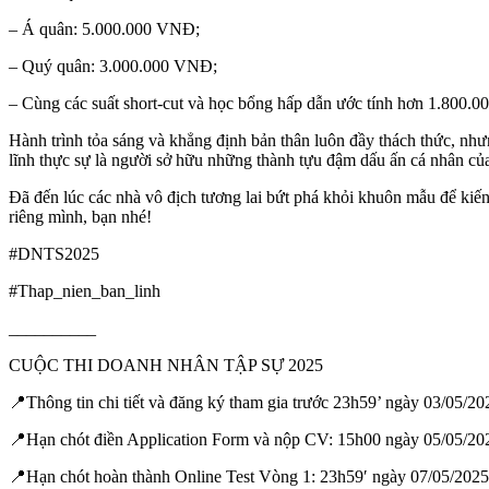
– Á quân: 5.000.000 VNĐ;
– Quý quân: 3.000.000 VNĐ;
– Cùng các suất short-cut và học bổng hấp dẫn ước tính hơn 1.800.
Hành trình tỏa sáng và khẳng định bản thân luôn đầy thách thức, n
lĩnh thực sự là người sở hữu những thành tựu đậm dấu ấn cá nhân củ
Đã đến lúc các nhà vô địch tương lai bứt phá khỏi khuôn mẫu để kiế
riêng mình, bạn nhé!
#DNTS2025
#Thap_nien_ban_linh
__________
CUỘC THI DOANH NHÂN TẬP SỰ 2025
📍Thông tin chi tiết và đăng ký tham gia trước 23h59’ ngày 03/05/20
📍Hạn chót điền Application Form và nộp CV: 15h00 ngày 05/05/20
📍Hạn chót hoàn thành Online Test Vòng 1: 23h59′ ngày 07/05/2025