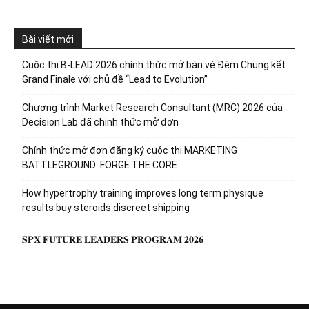
Bài viết mới
Cuộc thi B-LEAD 2026 chính thức mở bán vé Đêm Chung kết
Grand Finale với chủ đề “Lead to Evolution”
Chương trình Market Research Consultant (MRC) 2026 của
Decision Lab đã chinh thức mở đơn
Chính thức mở đơn đăng ký cuộc thi MARKETING
BATTLEGROUND: FORGE THE CORE
How hypertrophy training improves long term physique
results buy steroids discreet shipping
𝐒𝐏𝐗 𝐅𝐔𝐓𝐔𝐑𝐄 𝐋𝐄𝐀𝐃𝐄𝐑𝐒 𝐏𝐑𝐎𝐆𝐑𝐀𝐌 𝟐𝟎𝟐𝟔