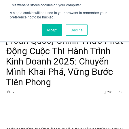
This website stores cookies on your computer.
A single cookie will be used in your browser to remember your
preference not to be tracked.
Trang chủ
competition
Accept
Decline
competition
[Toàn Quốc] Chính Thức Phát
Động Cuộc Thi Hành Trình
Kinh Doanh 2025: Chuyển
Mình Khai Phá, Vững Bước
Tiên Phong
Bởi
-
296
0