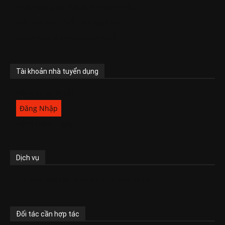
Nhận bảng tin việc làm chuyên sâu
Mẫu CV ứng tuyển vào Big Corp
Internship & Fresher Connect
Tài khoản nhà tuyển dụng
Đăng ký tài khoản
Đăng Nhập
Đăng tuyển ngay
Dịch vụ
TƯ VẤN DỊCH VỤ CHO NHÀ TUYỂN DỤNG
Đối tác cần hợp tác