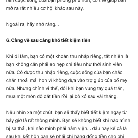
làm cuộc sống của bạn phong phú hơn, có thể giúp bạn
mở ra rất nhiều cơ hội khác sau này.
Ngoài ra, hãy nhớ rằng…
6. Càng về sau càng khó tiết kiệm tiền
Khi đi làm, bạn có một khoản thu nhập riêng, tất nhiên là
bạn không cần phải eo hẹp chi tiêu như thời sinh viên
nữa. Có được thu nhập riêng, cuộc sống của bạn chắc
chắn thoải mái hơn vì không dựa vào trợ giúp của bố mẹ
nữa. Nhưng chính vì thế, đôi khi bạn vung tay quá trán,
mua một món đồ đắt tiền rồi lại bỏ xó sau vài tháng.
Nếu nhìn xa một chút, bạn sẽ thấy biết tiết kiệm ngay từ
bây giờ là rất thông minh. Bạn sẽ không biết khi nào mình
bị sa thải, khi nào mình phải nằm viện… đâu hay kể cả là
sau khi kết hôn bạn sẽ phải chi hàng đống tiền cho phí