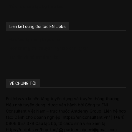
Tổ chức, câu lạc bộ hợp tác
Liên kết cùng đối tác ENI Jobs
Đào tạo kỹ năng thực chiến
Học chứng chỉ chuyên nghiệp cho kỹ sư
Tư vấn và hỗ trợ tìm việc
VỀ CHÚNG TÔI
EniJobs.vn là nền tảng tuyển dụng và truyền thông thương
hiệu nhà tuyển dụng, được vận hành bởi Công ty ENI
Consultant Việt Nam – trực thuộc Antdemy Group. Liên hệ hợp
tác: Dành cho doanh nghiệp: https://eniconsultant.vn/ | (+84)
0906 657 379 Câu lạc bộ, tổ chức sinh viên xem tại
https://enijobs.vn/hop-tac/ 📩 partnership.eni@gmail.com