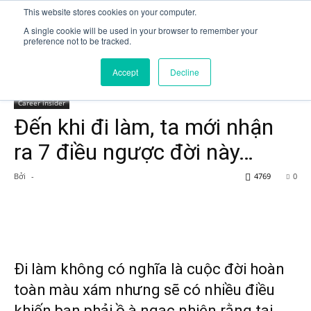
This website stores cookies on your computer.
EniJobs.vn
A single cookie will be used in your browser to remember your
preference not to be tracked.
Accept
Decline
Trang chủ
Career insider
Career insider
Đến khi đi làm, ta mới nhận
ra 7 điều ngược đời này…
Bởi
-
4769
0
Đi làm không có nghĩa là cuộc đời hoàn
toàn màu xám nhưng sẽ có nhiều điều
khiến bạn phải ồ à ngạc nhiên rằng tại