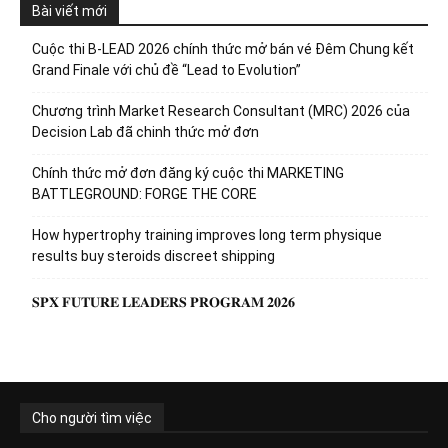
Bài viết mới
Cuộc thi B-LEAD 2026 chính thức mở bán vé Đêm Chung kết
Grand Finale với chủ đề “Lead to Evolution”
Chương trình Market Research Consultant (MRC) 2026 của
Decision Lab đã chinh thức mở đơn
Chính thức mở đơn đăng ký cuộc thi MARKETING
BATTLEGROUND: FORGE THE CORE
How hypertrophy training improves long term physique
results buy steroids discreet shipping
𝐒𝐏𝐗 𝐅𝐔𝐓𝐔𝐑𝐄 𝐋𝐄𝐀𝐃𝐄𝐑𝐒 𝐏𝐑𝐎𝐆𝐑𝐀𝐌 𝟐𝟎𝟐𝟔
Cho người tìm việc