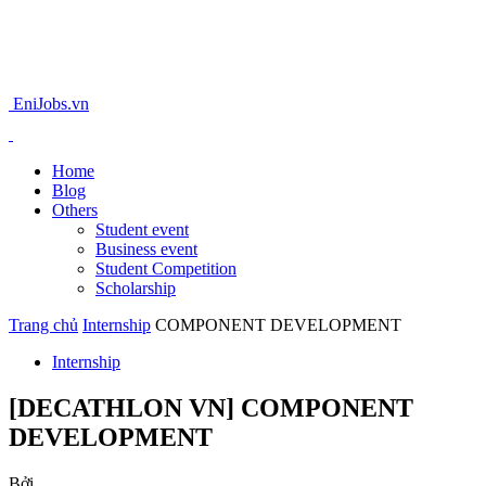
EniJobs.vn
Home
Blog
Others
Student event
Business event
Student Competition
Scholarship
Trang chủ
Internship
COMPONENT DEVELOPMENT
Internship
[DECATHLON VN] COMPONENT
DEVELOPMENT
Bởi