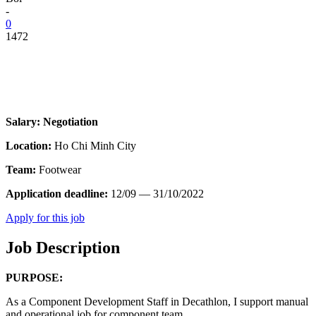
-
0
1472
Salary:
Negotiation
Location:
Ho Chi Minh City
Team:
Footwear
Application deadline:
12/09 — 31/10/2022
Apply for this job
Job Description
PURPOSE:
As a Component Development Staff in Decathlon, I support manual
and operational job for component team.