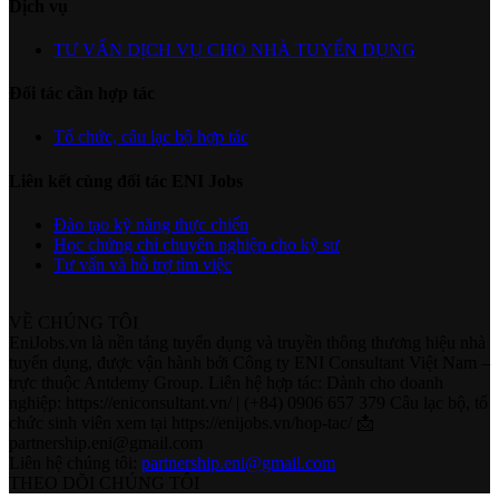
Dịch vụ
TƯ VẤN DỊCH VỤ CHO NHÀ TUYỂN DỤNG
Đối tác cần hợp tác
Tổ chức, câu lạc bộ hợp tác
Liên kết cùng đối tác ENI Jobs
Đào tạo kỹ năng thực chiến
Học chứng chỉ chuyên nghiệp cho kỹ sư
Tư vấn và hỗ trợ tìm việc
VỀ CHÚNG TÔI
EniJobs.vn là nền tảng tuyển dụng và truyền thông thương hiệu nhà
tuyển dụng, được vận hành bởi Công ty ENI Consultant Việt Nam –
trực thuộc Antdemy Group. Liên hệ hợp tác: Dành cho doanh
nghiệp: https://eniconsultant.vn/ | (+84) 0906 657 379 Câu lạc bộ, tổ
chức sinh viên xem tại https://enijobs.vn/hop-tac/ 📩
partnership.eni@gmail.com
Liên hệ chúng tôi:
partnership.eni@gmail.com
THEO DÕI CHÚNG TÔI