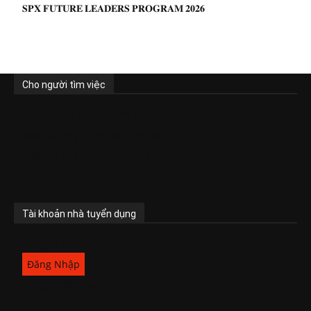
𝐒𝐏𝐗 𝐅𝐔𝐓𝐔𝐑𝐄 𝐋𝐄𝐀𝐃𝐄𝐑𝐒 𝐏𝐑𝐎𝐆𝐑𝐀𝐌 𝟐𝟎𝟐𝟔
Cho người tìm việc
Nhận bảng tin việc làm chuyên sâu
Mẫu CV ứng tuyển vào Big Corp
Internship & Fresher Connect
Tài khoản nhà tuyển dụng
Đăng ký tài khoản
Đăng Nhập
Đăng tuyển ngay