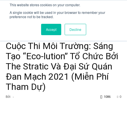
EniJobs.vn
This website stores cookies on your computer.
A single cookie will be used in your browser to remember your
preference not to be tracked.
Trang chủ
Event
Accept
Decline
Event
Cuộc Thi Môi Trường: Sáng
Tạo “Eco-lution” Tổ Chức Bởi
The Stratic Và Đại Sứ Quán
Đan Mạch 2021 (Miễn Phí
Tham Dự)
Bởi
-
1086
0