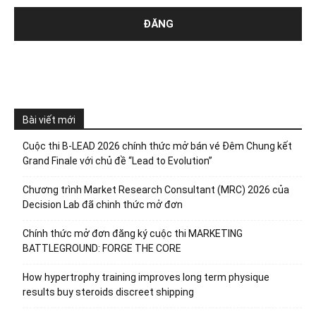
Bài viết mới
Cuộc thi B-LEAD 2026 chính thức mở bán vé Đêm Chung kết
Grand Finale với chủ đề “Lead to Evolution”
Chương trình Market Research Consultant (MRC) 2026 của
Decision Lab đã chinh thức mở đơn
Chính thức mở đơn đăng ký cuộc thi MARKETING
BATTLEGROUND: FORGE THE CORE
How hypertrophy training improves long term physique
results buy steroids discreet shipping