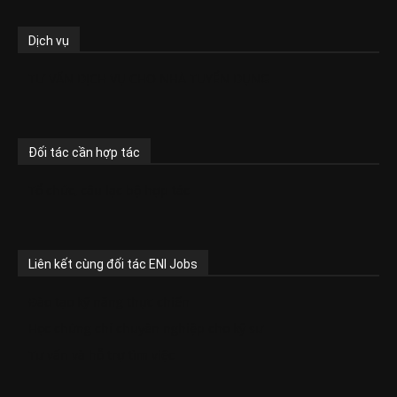
Dịch vụ
TƯ VẤN DỊCH VỤ CHO NHÀ TUYỂN DỤNG
Đối tác cần hợp tác
Tổ chức, câu lạc bộ hợp tác
Liên kết cùng đối tác ENI Jobs
Đào tạo kỹ năng thực chiến
Học chứng chỉ chuyên nghiệp cho kỹ sư
Tư vấn và hỗ trợ tìm việc