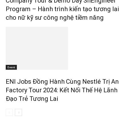
Company Tour & Demo Day ShEngineer
Program – Hành trình kiến tạo tương lai
cho nữ kỹ sư công nghệ tiềm năng
Event
ENI Jobs Đồng Hành Cùng Nestlé Trị An
Factory Tour 2024: Kết Nối Thế Hệ Lãnh
Đạo Trẻ Tương Lai