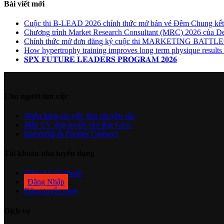
Bài viết mới
Cuộc thi B-LEAD 2026 chính thức mở bán vé Đêm Chung kết G
Chương trình Market Research Consultant (MRC) 2026 của De
Chính thức mở đơn đăng ký cuộc thi MARKETING BA
How hypertrophy training improves long term physique results b
𝐒𝐏𝐗 𝐅𝐔𝐓𝐔𝐑𝐄 𝐋𝐄𝐀𝐃𝐄𝐑𝐒 𝐏𝐑𝐎𝐆𝐑𝐀𝐌 𝟐𝟎𝟐𝟔
Cho người tìm việc
Nhận bảng tin việc làm chuyên sâu
Mẫu CV ứng tuyển vào Big Corp
Internship & Fresher Connect
Tài khoản nhà tuyển dụng
Đăng ký tài khoản
Đăng Nhập
Đăng tuyển ngay
Dịch vụ