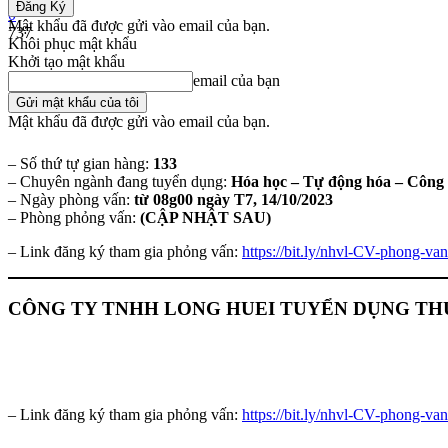
0
Mật khẩu đã được gửi vào email của bạn.
737
Khôi phục mật khẩu
Khởi tạo mật khẩu
Share
email của bạn
Mật khẩu đã được gửi vào email của bạn.
– Số thứ tự gian hàng:
133
– Chuyên ngành đang tuyển dụng:
Hóa học – Tự động hóa – Công 
– Ngày phòng vấn:
từ 08g00 ngày T7, 14/10/2023
– Phòng phỏng vấn:
(CẬP NHẬT SAU)
– Link đăng ký tham gia phỏng vấn:
https://bit.ly/nhvl-CV-phong-van
CÔNG TY TNHH LONG HUEI TUYỂN DỤNG THỰ
– Link đăng ký tham gia phỏng vấn:
https://bit.ly/nhvl-CV-phong-van