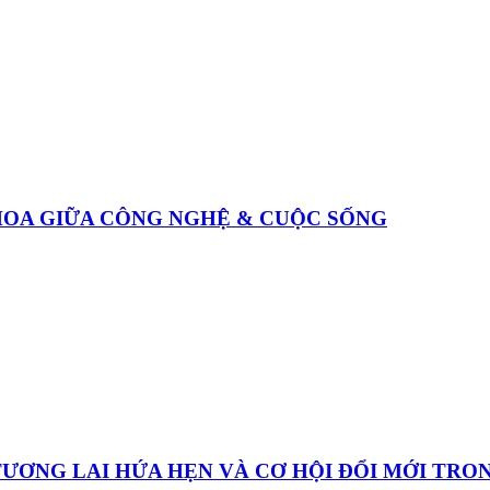
THOA GIỮA CÔNG NGHỆ & CUỘC SỐNG
 TƯƠNG LAI HỨA HẸN VÀ CƠ HỘI ĐỔI MỚI TR