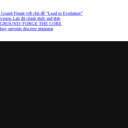
rand Finale với chủ đề “Lead to Evolution”
cision Lab đã chinh thức mở đơn
TTLEGROUND: FORGE THE CORE
uy steroids discreet shipping