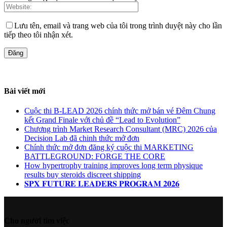
Lưu tên, email và trang web của tôi trong trình duyệt này cho lần
tiếp theo tôi nhận xét.
Bài viết mới
Cuộc thi B-LEAD 2026 chính thức mở bán vé Đêm Chung
kết Grand Finale với chủ đề “Lead to Evolution”
Chương trình Market Research Consultant (MRC) 2026 của
Decision Lab đã chinh thức mở đơn
Chính thức mở đơn đăng ký cuộc thi MARKETING
BATTLEGROUND: FORGE THE CORE
How hypertrophy training improves long term physique
results buy steroids discreet shipping
𝐒𝐏𝐗 𝐅𝐔𝐓𝐔𝐑𝐄 𝐋𝐄𝐀𝐃𝐄𝐑𝐒 𝐏𝐑𝐎𝐆𝐑𝐀𝐌 𝟐𝟎𝟐𝟔
Cho người tìm việc