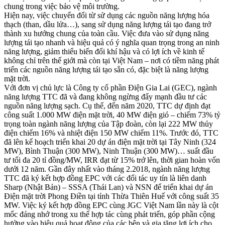
chung trong việc bảo vệ môi trường.
Hiện nay, việc chuyển đổi từ sử dụng các nguồn năng lượng hóa
thạch (than, dầu lửa…), sang sử dụng năng lượng tái tạo đang trở
thành xu hướng chung của toàn cầu. Việc đưa vào sử dụng năng
lượng tái tạo nhanh và hiệu quả có ý nghĩa quan trọng trong an ninh
năng lượng, giảm thiểu biến đổi khí hậu và có lợi ích về kinh tế
không chỉ trên thế giới mà còn tại Việt Nam – nơi có tiềm năng phát
triển các nguồn năng lượng tái tạo sẵn có, đặc biệt là năng lượng
mặt trời.
Với đơn vị chủ lực là Công ty cổ phần Điện Gia Lai (GEC), ngành
năng lượng TTC đã và đang không ngừng đẩy mạnh đầu tư các
nguồn năng lượng sạch. Cụ thể, đến năm 2020, TTC dự định đạt
công suất 1.000 MW điện mặt trời, 40 MW điện gió – chiếm 73% tỷ
trọng toàn ngành năng lượng của Tập đoàn, còn lại 222 MW thủy
điện chiếm 16% và nhiệt điện 150 MW chiếm 11%. Trước đó, TTC
đã lên kế hoạch triển khai 20 dự án điện mặt trời tại Tây Ninh (324
MW), Bình Thuận (300 MW), Ninh Thuận (300 MW)… suất đầu
tư tối đa 20 tỉ đồng/MW, IRR đạt từ 15% trở lên, thời gian hoàn vốn
dưới 12 năm. Gần đây nhất vào tháng 2.2018, ngành năng lượng
TTC đã ký kết hợp đồng EPC với các đối tác uy tín là liên danh
Sharp (Nhật Bản) – SSSA (Thái Lan) và NSN để triển khai dự án
Điện mặt trời Phong Điền tại tỉnh Thừa Thiên Huế với công suất 35
MW. Việc ký kết hợp đồng EPC cùng JGC Việt Nam lần này là cột
mốc đáng nhớ trong xu thế hợp tác cùng phát triển, góp phần cộng
hưởng vào hiệu quả hoạt động của các bên và gia tăng lợi ích cho