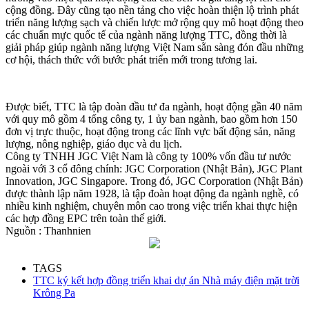
cộng đồng. Đây cũng tạo nền tảng cho việc hoàn thiện lộ trình phát
triển năng lượng sạch và chiến lược mở rộng quy mô hoạt động theo
các chuẩn mực quốc tế của ngành năng lượng TTC, đồng thời là
giải pháp giúp ngành năng lượng Việt Nam sẵn sàng đón đầu những
cơ hội, thách thức với bước phát triển mới trong tương lai.
Được biết, TTC là tập đoàn đầu tư đa ngành, hoạt động gần 40 năm
với quy mô gồm 4 tổng công ty, 1 ủy ban ngành, bao gồm hơn 150
đơn vị trực thuộc, hoạt động trong các lĩnh vực bất động sản, năng
lượng, nông nghiệp, giáo dục và du lịch.
Công ty TNHH JGC Việt Nam là công ty 100% vốn đầu tư nước
ngoài với 3 cổ đông chính: JGC Corporation (Nhật Bản), JGC Plant
Innovation, JGC Singapore. Trong đó, JGC Corporation (Nhật Bản)
được thành lập năm 1928, là tập đoàn hoạt động đa ngành nghề, có
nhiều kinh nghiệm, chuyên môn cao trong việc triển khai thực hiện
các hợp đồng EPC trên toàn thế giới.
Nguồn : Thanhnien
TAGS
TTC ký kết hợp đồng triển khai dự án Nhà máy điện mặt trời
Krông Pa