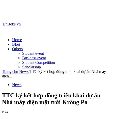
EniJobs.vn
Home
Blog
Others
Student event
Business event
Student Competition
Scholarship
Trang chủ
News
TTC ký kết hợp đồng triển khai dự án Nhà máy
điện...
News
TTC ký kết hợp đồng triển khai dự án
Nhà máy điện mặt trời Krông Pa
Bởi