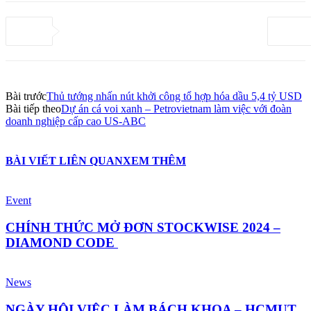
Bài trước
Thủ tướng nhấn nút khởi công tổ hợp hóa dầu 5,4 tỷ USD
Bài tiếp theo
Dự án cá voi xanh – Petrovietnam làm việc với đoàn
doanh nghiệp cấp cao US-ABC
BÀI VIẾT LIÊN QUAN
XEM THÊM
Event
CHÍNH THỨC MỞ ĐƠN STOCKWISE 2024 –
DIAMOND CODE
News
NGÀY HỘI VIỆC LÀM BÁCH KHOA – HCMUT