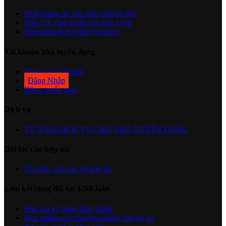
Nhận bảng tin việc làm chuyên sâu
Mẫu CV ứng tuyển vào Big Corp
Internship & Fresher Connect
Tài khoản nhà tuyển dụng
Đăng ký tài khoản
Đăng Nhập
Đăng tuyển ngay
Dịch vụ
TƯ VẤN DỊCH VỤ CHO NHÀ TUYỂN DỤNG
Đối tác cần hợp tác
Tổ chức, câu lạc bộ hợp tác
Liên kết cùng đối tác ENI Jobs
Đào tạo kỹ năng thực chiến
Học chứng chỉ chuyên nghiệp cho kỹ sư