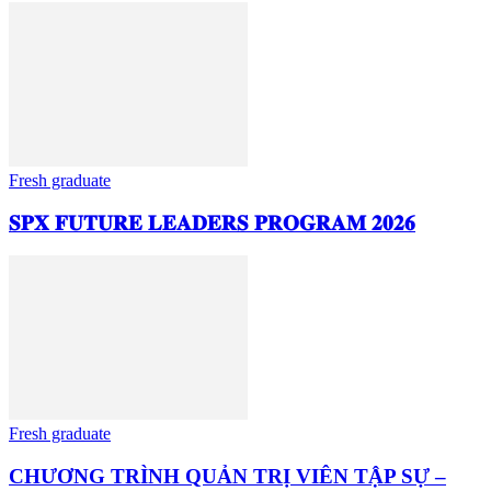
Fresh graduate
𝐒𝐏𝐗 𝐅𝐔𝐓𝐔𝐑𝐄 𝐋𝐄𝐀𝐃𝐄𝐑𝐒 𝐏𝐑𝐎𝐆𝐑𝐀𝐌 𝟐𝟎𝟐𝟔
Fresh graduate
CHƯƠNG TRÌNH QUẢN TRỊ VIÊN TẬP SỰ –