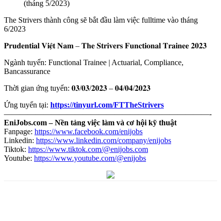
(tháng 5/2023)
The Strivers thành công sẽ bắt đầu làm việc fulltime vào tháng
6/2023
𝐏𝐫𝐮𝐝𝐞𝐧𝐭𝐢𝐚𝐥 𝐕𝐢𝐞̣̂𝐭 𝐍𝐚𝐦 – 𝐓𝐡𝐞 𝐒𝐭𝐫𝐢𝐯𝐞𝐫𝐬 𝐅𝐮𝐧𝐜𝐭𝐢𝐨𝐧𝐚𝐥 𝐓𝐫𝐚𝐢𝐧𝐞𝐞 𝟐𝟎𝟐𝟑
Ngành tuyển: Functional Trainee | Actuarial, Compliance,
Bancassurance
Thời gian ứng tuyển: 𝟎𝟑/𝟎𝟑/𝟐𝟎𝟐𝟑 – 𝟎𝟒/𝟎𝟒/𝟐𝟎𝟐𝟑
Ứng tuyển tại:
https://tinyurl.com/FTTheStrivers
——————————————————————————-
EniJobs.com – Nền tảng việc làm và cơ hội kỹ thuật
Fanpage:
https://www.facebook.com/enijobs
Linkedin:
https://www.linkedin.com/company/enijobs
Tiktok:
https://www.tiktok.com/@enijobs.com
Youtube:
https://www.youtube.com/@enijobs