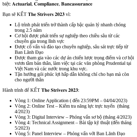
biệt: 𝐀𝐜𝐭𝐮𝐚𝐫𝐢𝐚𝐥, 𝐂𝐨𝐦𝐩𝐥𝐢𝐚𝐧𝐜𝐞, 𝐁𝐚𝐧𝐜𝐚𝐬𝐬𝐮𝐫𝐚𝐧𝐜𝐞
Bạn sẽ KẾT 𝐓𝐡𝐞 𝐒𝐭𝐫𝐢𝐯𝐞𝐫𝐬 𝟐𝟎𝟐𝟑 vì:
Lộ trình phát triển trở thành cấp bậc quản lý nhanh chóng
trong 2.5 năm
Cơ hội được phát triển sự nghiệp theo chiều sâu từ các
chuyên gia trong lĩnh vực
Được cố vấn và đào tạo chuyên nghiệp, sâu sát trực tiếp từ
Ban Lãnh Đạo
Được tham gia vào các dự án chiến lược trọng điểm và cơ hội
vươn tầm bản thân, làm việc tại các văn phòng Prudential tại
Việt Nam và các nước trong khu vực.
Tận hưởng gói phúc lợi hấp dẫn không chỉ cho bạn mà còn
cho người thân
Hành trình để KẾT 𝐓𝐡𝐞 𝐒𝐭𝐫𝐢𝐯𝐞𝐫𝐬 𝟐𝟎𝟐𝟑:
Vòng 1: Online Application ( đến 23:59PM – 04/04/2023)
Vòng 2: Online Test – Kiểm tra năng lực trực tuyến (tháng
4/2023)
Vòng 3: Digital Interview – Phỏng vấn sơ bộ (tháng 4/2023)
Vòng 4: Technical Assignment – Bài tập kỹ thuật (đến tháng
5/2023)
Vòng 5: Panel Interview – Phỏng vấn với Ban Lãnh Đạo