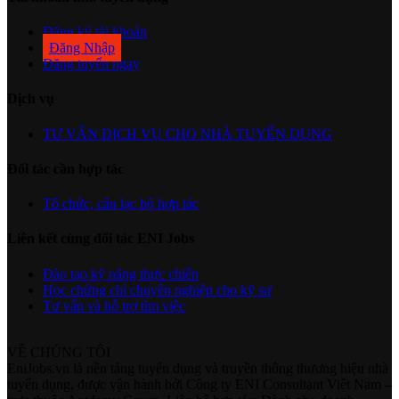
Đăng ký tài khoản
Đăng Nhập
Đăng tuyển ngay
Dịch vụ
TƯ VẤN DỊCH VỤ CHO NHÀ TUYỂN DỤNG
Đối tác cần hợp tác
Tổ chức, câu lạc bộ hợp tác
Liên kết cùng đối tác ENI Jobs
Đào tạo kỹ năng thực chiến
Học chứng chỉ chuyên nghiệp cho kỹ sư
Tư vấn và hỗ trợ tìm việc
VỀ CHÚNG TÔI
EniJobs.vn là nền tảng tuyển dụng và truyền thông thương hiệu nhà
tuyển dụng, được vận hành bởi Công ty ENI Consultant Việt Nam –