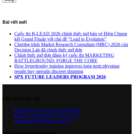
Bài viết mới
Cuộc thi B-LEAD 2026 chính thức mở bán vé Đêm Chung
kết Grand Finale với chủ đề “Lead to Evolution”
Chương trình Market Research Consultant (MRC) 2026 của
Decision Lab đã chinh thức mở đơn
Chính thức mở đơn đăng ký cuộc thi MARKETING
BATTLEGROUND: FORGE THE CORE
How hypertrophy training improves long term physique
results buy steroids discreet shipping
𝐒𝐏𝐗 𝐅𝐔𝐓𝐔𝐑𝐄 𝐋𝐄𝐀𝐃𝐄𝐑𝐒 𝐏𝐑𝐎𝐆𝐑𝐀𝐌 𝟐𝟎𝟐𝟔
Cho người tìm việc
Nhận bảng tin việc làm chuyên sâu
Mẫu CV ứng tuyển vào Big Corp
Internship & Fresher Connect
Tài khoản nhà tuyển dụng