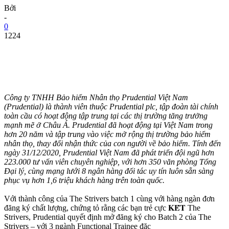
Bởi
-
0
1224
Công ty TNHH Bảo hiểm Nhân thọ Prudential Việt Nam
(Prudential) là thành viên thuộc Prudential plc, tập đoàn tài chính
toàn cầu có hoạt động tập trung tại các thị trường tăng trưởng
mạnh mẽ ở Châu Á. Prudential đã hoạt động tại Việt Nam trong
hơn 20 năm và tập trung vào việc mở rộng thị trường bảo hiểm
nhân thọ, thay đổi nhận thức của con người về bảo hiểm. Tính đến
ngày 31/12/2020, Prudential Việt Nam đã phát triển đội ngũ hơn
223.000 tư vấn viên chuyên nghiệp, với hơn 350 văn phòng Tổng
Đại lý, cùng mạng lưới 8 ngân hàng đối tác uy tín luôn sẵn sàng
phục vụ hơn 1,6 triệu khách hàng trên toàn quốc.
Với thành công của The Strivers batch 1 cùng với hàng ngàn đơn
đăng ký chất lượng, chứng tỏ rằng các bạn trẻ cực 𝐊𝐄̂́𝐓 The
Strivers, Prudential quyết định mở đăng ký cho Batch 2 của The
Strivers – với 3 ngành Functional Trainee đặc