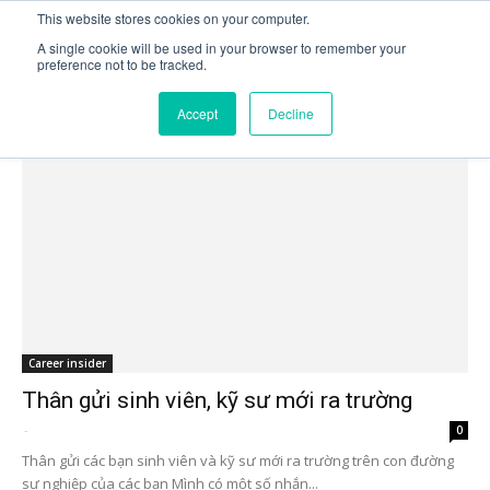
This website stores cookies on your computer.
A single cookie will be used in your browser to remember your
preference not to be tracked.
Trang chủ
Tags
Thân gửi sinh viên
Tag: Thân gửi sinh viên
Accept
Decline
Career insider
Thân gửi sinh viên, kỹ sư mới ra trường
-
0
Thân gửi các bạn sinh viên và kỹ sư mới ra trường trên con đường
sự nghiệp của các bạn Mình có một số nhắn...