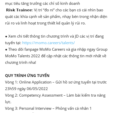
mục tiêu tăng trưởng các chỉ số kinh doanh
𝗥𝗶𝘀𝗸 𝗧𝗿𝗮𝗶𝗻𝗲𝗲: Vị trí “đo ni” cho các bạn có cái nhìn bao
quát các khía cạnh về sản phẩm, nhạy bén trong nhận diện
rủi ro và linh hoạt trong thiết kế quản lý rủi ro.
● Xem chi tiết thông tin chương trình và JD các vị trí đang
tuyển tại:
https://momo.careers/talents/
● Theo dõi fanpage MoMo Careers và gia nhập ngay Group
MoMo Talents 2022 để cập nhật các thông tin mới nhất về
chương trình nha!
QUY TRÌNH ỨNG TUYỂN
Vòng 1: Online Application – Gửi hồ sơ ứng tuyển tại trước
23h59 ngày 06/05/2022
Vòng 2: Competency Assessment – Làm bài kiểm tra năng
lực.
Vòng 3: Personal Interview – Phỏng vấn cá nhân 1