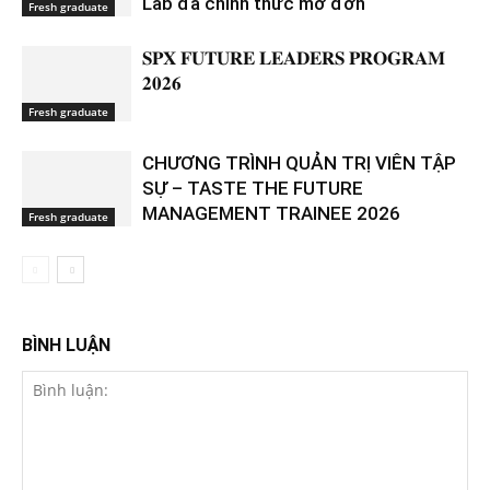
Lab đã chinh thức mở đơn
Fresh graduate
𝐒𝐏𝐗 𝐅𝐔𝐓𝐔𝐑𝐄 𝐋𝐄𝐀𝐃𝐄𝐑𝐒 𝐏𝐑𝐎𝐆𝐑𝐀𝐌
𝟐𝟎𝟐𝟔
Fresh graduate
CHƯƠNG TRÌNH QUẢN TRỊ VIÊN TẬP
SỰ – TASTE THE FUTURE
MANAGEMENT TRAINEE 2026
Fresh graduate
BÌNH LUẬN