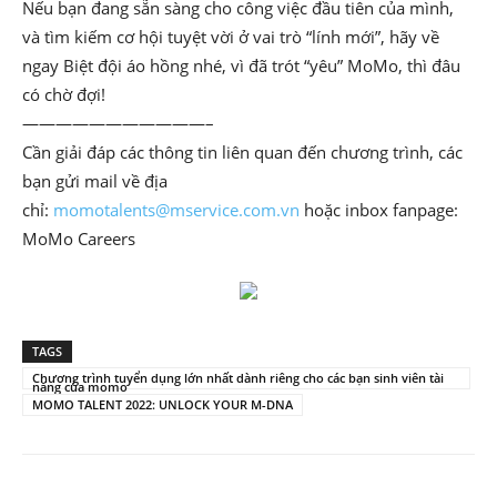
Nếu bạn đang sẵn sàng cho công việc đầu tiên của mình,
và tìm kiếm cơ hội tuyệt vời ở vai trò “lính mới”, hãy về
ngay Biệt đội áo hồng nhé, vì đã trót “yêu” MoMo, thì đâu
có chờ đợi!
———————————–
Cần giải đáp các thông tin liên quan đến chương trình, các
bạn gửi mail về địa
chỉ:
momotalents@mservice.com.vn
hoặc inbox fanpage:
MoMo Careers
TAGS
Chương trình tuyển dụng lớn nhất dành riêng cho các bạn sinh viên tài
năng của momo
MOMO TALENT 2022: UNLOCK YOUR M-DNA