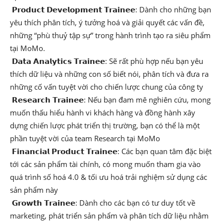
𝗣𝗿𝗼𝗱𝘂𝗰𝘁 𝗗𝗲𝘃𝗲𝗹𝗼𝗽𝗺𝗲𝗻𝘁 𝗧𝗿𝗮𝗶𝗻𝗲𝗲: Dành cho những bạn
yêu thích phân tích, ý tưởng hoá và giải quyết các vấn đề,
những “phù thuỷ tập sự” trong hành trình tạo ra siêu phẩm
tại MoMo.
𝗗𝗮𝘁𝗮 𝗔𝗻𝗮𝗹𝘆𝘁𝗶𝗰𝘀 𝗧𝗿𝗮𝗶𝗻𝗲𝗲: Sẽ rất phù hợp nếu bạn yêu
thích dữ liệu và những con số biết nói, phân tích và đưa ra
những cố vấn tuyệt vời cho chiến lược chung của công ty
𝗥𝗲𝘀𝗲𝗮𝗿𝗰𝗵 𝗧𝗿𝗮𝗶𝗻𝗲𝗲: Nếu bạn đam mê nghiên cứu, mong
muốn thấu hiểu hành vi khách hàng và đồng hành xây
dựng chiến lược phát triển thị trường, bạn có thể là một
phần tuyệt vời của team Research tại MoMo
𝗙𝗶𝗻𝗮𝗻𝗰𝗶𝗮𝗹 𝗣𝗿𝗼𝗱𝘂𝗰𝘁 𝗧𝗿𝗮𝗶𝗻𝗲𝗲: Các bạn quan tâm đặc biệt
tới các sản phẩm tài chính, có mong muốn tham gia vào
quá trình số hoá 4.0 & tối ưu hoá trải nghiệm sử dụng các
sản phẩm này
𝗚𝗿𝗼𝘄𝘁𝗵 𝗧𝗿𝗮𝗶𝗻𝗲𝗲: Dành cho các bạn có tư duy tốt về
marketing, phát triển sản phẩm và phân tích dữ liệu nhằm