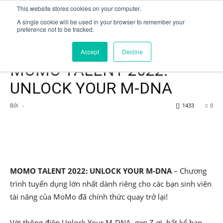
This website stores cookies on your computer.
A single cookie will be used in your browser to remember your
preference not to be tracked.
Trang chủ
Fresh graduate
Accept
Decline
Fresh graduate
MOMO TALENT 2022:
UNLOCK YOUR M-DNA
Bởi
-
1433
0
MOMO TALENT 2022: UNLOCK YOUR M-DNA
– Chương
trình tuyển dụng lớn nhất dành riêng cho các bạn sinh viên
tài năng của MoMo đã chính thức quay trở lại!
Với thông điệp Unlock Your M-DNA, gen Z ơi, bất kể bạn