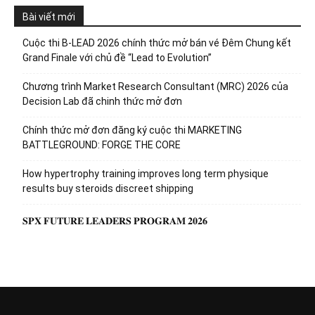
Bài viết mới
Cuộc thi B-LEAD 2026 chính thức mở bán vé Đêm Chung kết
Grand Finale với chủ đề “Lead to Evolution”
Chương trình Market Research Consultant (MRC) 2026 của
Decision Lab đã chinh thức mở đơn
Chính thức mở đơn đăng ký cuộc thi MARKETING
BATTLEGROUND: FORGE THE CORE
How hypertrophy training improves long term physique
results buy steroids discreet shipping
𝐒𝐏𝐗 𝐅𝐔𝐓𝐔𝐑𝐄 𝐋𝐄𝐀𝐃𝐄𝐑𝐒 𝐏𝐑𝐎𝐆𝐑𝐀𝐌 𝟐𝟎𝟐𝟔