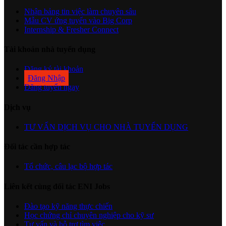
Nhận bảng tin việc làm chuyên sâu
Mẫu CV ứng tuyển vào Big Corp
Internship & Fresher Connect
Tài khoản nhà tuyển dụng
Đăng ký tài khoản
Đăng Nhập
Đăng tuyển ngay
Dịch vụ
TƯ VẤN DỊCH VỤ CHO NHÀ TUYỂN DỤNG
Đối tác cần hợp tác
Tổ chức, câu lạc bộ hợp tác
Liên kết cùng đối tác ENI Jobs
Đào tạo kỹ năng thực chiến
Học chứng chỉ chuyên nghiệp cho kỹ sư
Tư vấn và hỗ trợ tìm việc