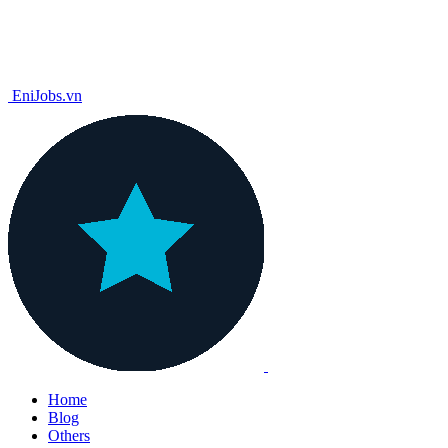
EniJobs.vn
Home
Blog
Others