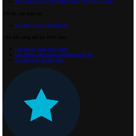
TƯ VẤN DỊCH VỤ CHO NHÀ TUYỂN DỤNG
Đối tác cần hợp tác
Tổ chức, câu lạc bộ hợp tác
Liên kết cùng đối tác ENI Jobs
Đào tạo kỹ năng thực chiến
Học chứng chỉ chuyên nghiệp cho kỹ sư
Tư vấn và hỗ trợ tìm việc