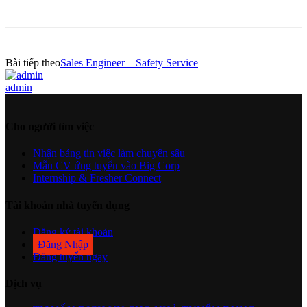
Bài tiếp theo
Sales Engineer – Safety Service
admin
Cho người tìm việc
Nhận bảng tin việc làm chuyên sâu
Mẫu CV ứng tuyển vào Big Corp
Internship & Fresher Connect
Tài khoản nhà tuyển dụng
Đăng ký tài khoản
Đăng Nhập
Đăng tuyển ngay
Dịch vụ