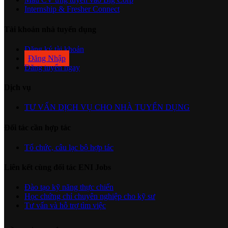
Internship & Fresher Connect
Tài khoản nhà tuyển dụng
Đăng ký tài khoản
Đăng Nhập
Đăng tuyển ngay
Dịch vụ
TƯ VẤN DỊCH VỤ CHO NHÀ TUYỂN DỤNG
Đối tác cần hợp tác
Tổ chức, câu lạc bộ hợp tác
Liên kết cùng đối tác ENI Jobs
Đào tạo kỹ năng thực chiến
Học chứng chỉ chuyên nghiệp cho kỹ sư
Tư vấn và hỗ trợ tìm việc