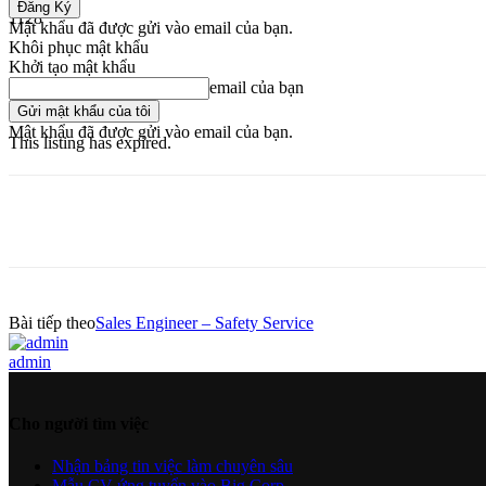
1128
Mật khẩu đã được gửi vào email của bạn.
Khôi phục mật khẩu
Share
Khởi tạo mật khẩu
email của bạn
Mật khẩu đã được gửi vào email của bạn.
This listing has expired.
Share
Bài tiếp theo
Sales Engineer – Safety Service
admin
Cho người tìm việc
Nhận bảng tin việc làm chuyên sâu
Mẫu CV ứng tuyển vào Big Corp