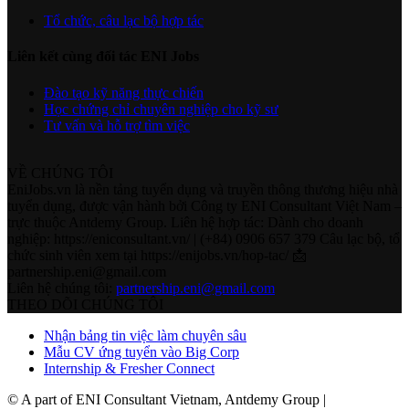
Tổ chức, câu lạc bộ hợp tác
Liên kết cùng đối tác ENI Jobs
Đào tạo kỹ năng thực chiến
Học chứng chỉ chuyên nghiệp cho kỹ sư
Tư vấn và hỗ trợ tìm việc
VỀ CHÚNG TÔI
EniJobs.vn là nền tảng tuyển dụng và truyền thông thương hiệu nhà
tuyển dụng, được vận hành bởi Công ty ENI Consultant Việt Nam –
trực thuộc Antdemy Group. Liên hệ hợp tác: Dành cho doanh
nghiệp: https://eniconsultant.vn/ | (+84) 0906 657 379 Câu lạc bộ, tổ
chức sinh viên xem tại https://enijobs.vn/hop-tac/ 📩
partnership.eni@gmail.com
Liên hệ chúng tôi:
partnership.eni@gmail.com
THEO DÕI CHÚNG TÔI
Nhận bảng tin việc làm chuyên sâu
Mẫu CV ứng tuyển vào Big Corp
Internship & Fresher Connect
© A part of ENI Consultant Vietnam, Antdemy Group |