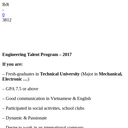
Bởi
-
0
3812
Engineering Talent Program – 2017
If you are:
– Fresh-graduates in
Technical University
(Major in
Mechanical,
Electronic …
)
– GPA 7.5 or above
– Good communication in Vietnamese & English
– Participated in social activities, school clubs
– Dynamic & Passionate
– Desire to work in an international company