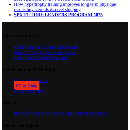
How hypertrophy training improves long term physique
results buy steroids discreet shipping
𝐒𝐏𝐗 𝐅𝐔𝐓𝐔𝐑𝐄 𝐋𝐄𝐀𝐃𝐄𝐑𝐒 𝐏𝐑𝐎𝐆𝐑𝐀𝐌 𝟐𝟎𝟐𝟔
Cho người tìm việc
Nhận bảng tin việc làm chuyên sâu
Mẫu CV ứng tuyển vào Big Corp
Internship & Fresher Connect
Tài khoản nhà tuyển dụng
Đăng ký tài khoản
Đăng Nhập
Đăng tuyển ngay
Dịch vụ
TƯ VẤN DỊCH VỤ CHO NHÀ TUYỂN DỤNG
Đối tác cần hợp tác