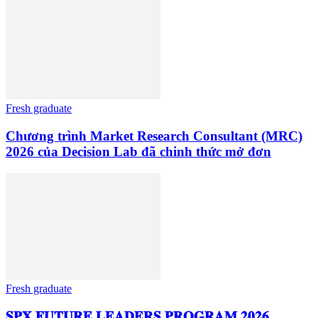
Fresh graduate
Chương trình Market Research Consultant (MRC)
2026 của Decision Lab đã chinh thức mở đơn
Fresh graduate
𝐒𝐏𝐗 𝐅𝐔𝐓𝐔𝐑𝐄 𝐋𝐄𝐀𝐃𝐄𝐑𝐒 𝐏𝐑𝐎𝐆𝐑𝐀𝐌 𝟐𝟎𝟐𝟔