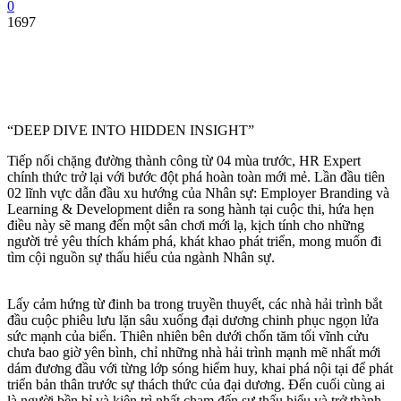
0
1697
“DEEP DIVE INTO HIDDEN INSIGHT”
Tiếp nối chặng đường thành công từ 04 mùa trước, HR Expert
chính thức trở lại với bước đột phá hoàn toàn mới mẻ. Lần đầu tiên
02 lĩnh vực dẫn đầu xu hướng của Nhân sự: Employer Branding và
Learning & Development diễn ra song hành tại cuộc thi, hứa hẹn
điều này sẽ mang đến một sân chơi mới lạ, kịch tính cho những
người trẻ yêu thích khám phá, khát khao phát triển, mong muốn đi
tìm cội nguồn sự thấu hiểu của ngành Nhân sự.
Lấy cảm hứng từ đinh ba trong truyền thuyết, các nhà hải trình bắt
đầu cuộc phiêu lưu lặn sâu xuống đại dương chinh phục ngọn lửa
sức mạnh của biển. Thiên nhiên bên dưới chốn tăm tối vĩnh cửu
chưa bao giờ yên bình, chỉ những nhà hải trình mạnh mẽ nhất mới
dám đương đầu với từng lớp sóng hiểm huy, khai phá nội tại để phát
triển bản thân trước sự thách thức của đại dương. Đến cuối cùng ai
là người bền bỉ và kiên trì nhất chạm đến sự thấu hiểu và trở thành