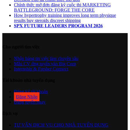
Chính thức mở đơn đăng ký cuộc thi MARKETING
BATTLEGROUND: FORGE THE CORE
How hypertrophy training improves long term physique
results buy steroids discreet shipping
𝐒𝐏𝐗 𝐅𝐔𝐓𝐔𝐑𝐄 𝐋𝐄𝐀𝐃𝐄𝐑𝐒 𝐏𝐑𝐎𝐆𝐑𝐀𝐌 𝟐𝟎𝟐𝟔
Cho người tìm việc
Nhận bảng tin việc làm chuyên sâu
Mẫu CV ứng tuyển vào Big Corp
Internship & Fresher Connect
Tài khoản nhà tuyển dụng
Đăng ký tài khoản
Đăng Nhập
Đăng tuyển ngay
Dịch vụ
TƯ VẤN DỊCH VỤ CHO NHÀ TUYỂN DỤNG