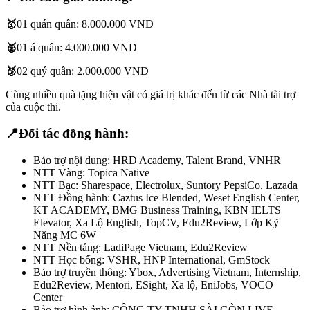
🥇
01 quán quân: 8.000.000 VND
🥈
01 á quân: 4.000.000 VND
🥉
02 quý quân: 2.000.000 VND
Cùng nhiều quà tặng hiện vật có giá trị khác đến từ các Nhà tài trợ
của cuộc thi.
📍Đối tác đồng hành:
Bảo trợ nội dung: HRD Academy, Talent Brand, VNHR
NTT Vàng: Topica Native
NTT Bạc: Sharespace, Electrolux, Suntory PepsiCo, Lazada
NTT Đồng hành: Caztus Ice Blended, Weset English Center,
KT ACADEMY, BMG Business Training, KBN IELTS
Elevator, Xa Lộ English, TopCV, Edu2Review, Lớp Kỹ
Năng MC 6W
NTT Nền tảng: LadiPage Vietnam, Edu2Review
NTT Học bổng: VSHR, HNP International, GmStock
Bảo trợ truyền thông: Ybox, Advertising Vietnam, Internship,
Edu2Review, Mentori, ESight, Xa lộ, EniJobs, VOCO
Center
Bảo trợ hình ảnh: CÔNG TY TNHH SÀI GÒN LIVE