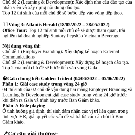
Chủ đề 2 (Learning & Development): Xác định nhu cầu đào tạo của
nhân viên và xây dựng nội dung đào tạo.
Top 12 thí sinh của mỗi chủ đề sẽ bước tiếp vào vòng tiếp theo.
🧜‍♀️Vòng 3: Atlantis Herald (18/05/2022 – 28/05/2022)
Office Tour:
Top 12 thí sinh mỗi chủ đề sẽ được tham quan, trải
nghiệm tại doanh nghiệp Suntory PepsiCo Vietnam Beverage.
Nội dung vòng thi:
Chủ đề 1 (Employer Branding): Xây dựng kế hoạch External
Communications
Chủ đề 2 (Learning & Development): Xây dựng kế hoạch đào tạo.
Top 2 của mỗi chủ đề sẽ bước tiếp vào vòng Gala.
🔱Gala chung kết: Golden Trident (04/06/2022 – 05/06/2022)
Phần 1: Giải case study trong vòng 24 giờ
04 thí sinh của 02 chủ đề vận dụng hai mảng Employer Branding và
Learning & Development giải case study trong vòng 24 giờ trước
khi diễn ra Gala và trình bày trước Ban Giám khảo.
Phần 2: Role playing
Ở tình huống giả định, thí sinh đảm nhận các vị trí liên quan trong
lĩnh vực HR, giải quyết các vấn đề và trả lời các câu hỏi từ Ban
Giám khảo.
📍Cơ cấu giải thưởng: