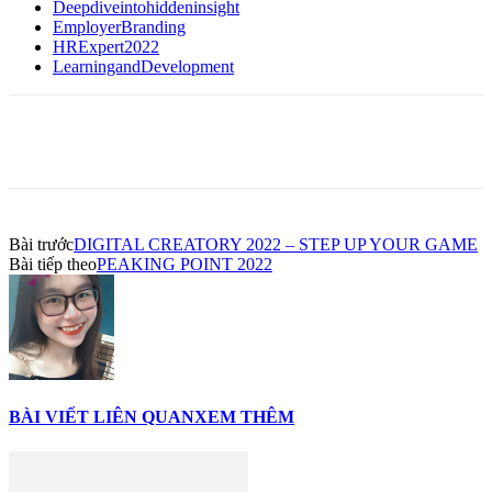
Deepdiveintohiddeninsight
EmployerBranding
HRExpert2022
LearningandDevelopment
Bài trước
DIGITAL CREATORY 2022 – STEP UP YOUR GAME
Bài tiếp theo
PEAKING POINT 2022
BÀI VIẾT LIÊN QUAN
XEM THÊM