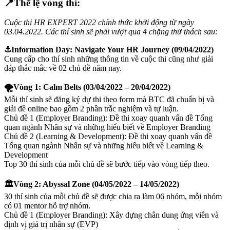
📍
Thể lệ vòng thi:
Cuộc thi HR EXPERT 2022 chính thức khởi động từ ngày
03.04.2022. Các thí sinh sẽ phải vượt qua 4 chặng thử thách sau:
⚓️Information Day: Navigate Your HR Journey (09/04/2022)
Cung cấp cho thí sinh những thông tin về cuộc thi cũng như giải
đáp thắc mắc về 02 chủ đề năm nay.
🌪Vòng 1: Calm Belts (03/04/2022 – 20/04/2022)
Mỗi thí sinh sẽ đăng ký dự thi theo form mà BTC đã chuẩn bị và
giải đề online bao gồm 2 phần trắc nghiệm và tự luận.
Chủ đề 1 (Employer Branding): Đề thi xoay quanh vấn đề Tổng
quan ngành Nhân sự và những hiểu biết về Employer Branding
Chủ đề 2 (Learning & Development): Đề thi xoay quanh vấn đề
Tổng quan ngành Nhân sự và những hiểu biết về Learning &
Development
Top 30 thí sinh của mỗi chủ đề sẽ bước tiếp vào vòng tiếp theo.
🏛Vòng 2: Abyssal Zone (04/05/2022 – 14/05/2022)
30 thí sinh của mỗi chủ đề sẽ được chia ra làm 06 nhóm, mỗi nhóm
có 01 mentor hỗ trợ nhóm.
Chủ đề 1 (Employer Branding): Xây dựng chân dung ứng viên và
định vị giá trị nhân sự (EVP)