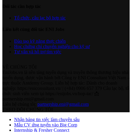
Đối tác cần hợp tác
Tổ chức, câu lạc bộ hợp tác
Liên kết cùng đối tác ENI Jobs
Đào tạo kỹ năng thực chiến
Học chứng chỉ chuyên nghiệp cho kỹ sư
Tư vấn và hỗ trợ tìm việc
VỀ CHÚNG TÔI
EniJobs.vn là nền tảng tuyển dụng và truyền thông thương hiệu nhà
tuyển dụng, được vận hành bởi Công ty ENI Consultant Việt Nam –
trực thuộc Antdemy Group. Liên hệ hợp tác: Dành cho doanh
nghiệp: https://eniconsultant.vn/ | (+84) 0906 657 379 Câu lạc bộ, tổ
chức sinh viên xem tại https://enijobs.vn/hop-tac/ 📩
partnership.eni@gmail.com
Liên hệ chúng tôi:
partnership.eni@gmail.com
THEO DÕI CHÚNG TÔI
Nhận bảng tin việc làm chuyên sâu
Mẫu CV ứng tuyển vào Big Corp
Internship & Fresher Connect