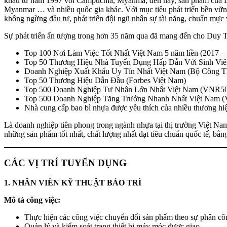
khẩu từ năm 1997 với Campuchia, Myanma; đến nay, sản phẩm của Duy
Myanmar … và nhiều quốc gia khác. Với mục tiêu phát triển bền vững
không ngừng đầu tư, phát triển đội ngũ nhân sự tài năng, chuẩn mực 
Sự phát triển ấn tượng trong hơn 35 năm qua đã mang đến cho Duy Tâ
Top 100 Nơi Làm Việc Tốt Nhất Việt Nam 5 năm liền (2017 –
Top 50 Thương Hiệu Nhà Tuyển Dụng Hấp Dẫn Với Sinh Viê
Doanh Nghiệp Xuất Khẩu Uy Tín Nhất Việt Nam (Bộ Công 
Top 50 Thương Hiệu Dẫn Đầu (Forbes Việt Nam)
Top 500 Doanh Nghiệp Tư Nhân Lớn Nhất Việt Nam (VNR5
Top 500 Doanh Nghiệp Tăng Trưởng Nhanh Nhất Việt Nam 
Nhà cung cấp bao bì nhựa được yêu thích của nhiều thương hiệ
Là doanh nghiệp tiên phong trong ngành nhựa tại thị trường Việt N
những sản phẩm tốt nhất, chất lượng nhất đạt tiêu chuẩn quốc tế, bằng
CÁC VỊ TRÍ TUYỂN DỤNG
1. NHÂN VIÊN KỸ THUẬT BẢO TRÌ
Mô tả công việc:
Thực hiện các công việc chuyển đổi sản phẩm theo sự phân côn
Quản lý và kiểm soát trang thiết bị máy móc được giao