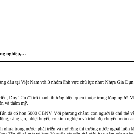
ông nghiệp,…
hàng đầu tại Việt Nam với 3 nhóm lĩnh vực chủ lực như: Nhựa Gia
riển, Duy Tân đã trở thành thương hiệu quen thuộc trong lòng người 
ền và thẩm mỹ.
Tân đã có hơn 5000 CBNV. Với phương châm: con người là chủ thể và 
động, sáng tạo, nhiệt huyết, có kinh nghiệm và trình độ chuyên môn ca
h nhựa trong nước; phát triển và mở rộng thị trường nước ngoài luôn là