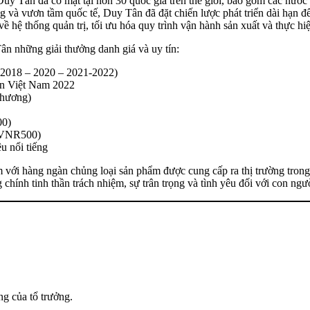
 Tân đã có mặt tại hơn 30 quốc gia trên thế giới, bao gồm các nước
 và vươn tầm quốc tế, Duy Tân đã đặt chiến lược phát triển dài hạn đ
về hệ thống quản trị, tối ưu hóa quy trình vận hành sản xuất và thực 
n những giải thưởng danh giá và uy tín:
 2018 – 2020 – 2021-2022)
n Việt Nam 2022
Thương)
00)
(VNR500)
u nổi tiếng
am với hàng ngàn chủng loại sản phẩm được cung cấp ra thị trường tr
 chính tinh thần trách nhiệm, sự trân trọng và tình yêu đối với con ng
g của tổ trưởng.