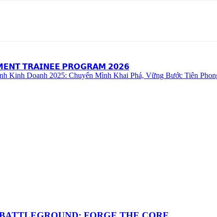
𝗧𝗥𝗔𝗜𝗡𝗘𝗘 𝗣𝗥𝗢𝗚𝗥𝗔𝗠 𝟮𝟬𝟮𝟲
ình Kinh Doanh 2025: Chuyển Mình Khai Phá, Vững Bước Tiên Phon
TING BATTLEGROUND: FORGE THE CORE