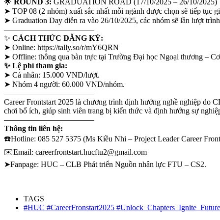
🌟
ROUND 3:
GRADUATION ROAD (17/10/2025 – 26/10/2025)
➤ TOP 08 (2 nhóm) xuất sắc nhất mỗi ngành được chọn sẽ tiếp tục 
➤ Graduation Day diễn ra vào 26/10/2025, các nhóm sẽ lần lượt trình
———————————–
✨
CÁCH THỨC ĐĂNG KÝ:
➤ Online:
https://tally.so/r/mY6QRN
➤ Offline: thông qua bàn trực tại Trường Đại học Ngoại thương – Cơ 
✨
Lệ phí tham gia:
➤ Cá nhân: 15.000 VND/lượt.
➤ Nhóm 4 người: 60.000 VND/nhóm.
———————————–
Career Frontstart 2025 là chương trình định hướng nghề nghiệp do 
chơi bổ ích, giúp sinh viên trang bị kiến thức và định hướng sự nghiệp
———————————–
Thông tin liên hệ:
☎️Hotline: 085 527 5375 (Ms Kiều Nhi – Project Leader Career Fronts
✉️Email: careerfrontstart.hucftu2@gmail.com
➤Fanpage: HUC – CLB Phát triển Nguồn nhân lực FTU – CS2.
TAGS
#HUC #CareerFronstart2025 #Unlock_Chapters_Ignite_Futur