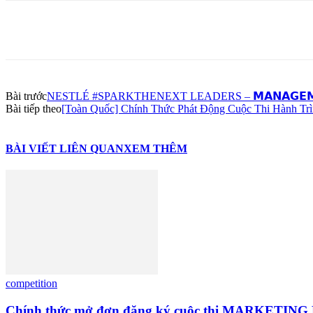
Share
Bài trước
NESTLÉ #SPARKTHENEXT LEADERS – 𝗠𝗔𝗡𝗔𝗚𝗘𝗠𝗘𝗡𝗧 
Bài tiếp theo
[Toàn Quốc] Chính Thức Phát Động Cuộc Thi Hành Tr
BÀI VIẾT LIÊN QUAN
XEM THÊM
competition
Chính thức mở đơn đăng ký cuộc thi MARKE