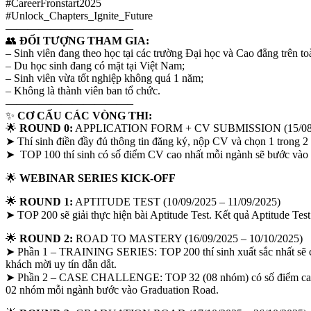
#CareerFronstart2025
#Unlock_Chapters_Ignite_Future
———————————–
👥
ĐỐI TƯỢNG THAM GIA:
– Sinh viên đang theo học tại các trường Đại học và Cao đẳng trên to
– Du học sinh đang có mặt tại Việt Nam;
– Sinh viên vừa tốt nghiệp không quá 1 năm;
– Không là thành viên ban tổ chức.
———————————–
✨
CƠ CẤU CÁC VÒNG THI:
🌟
ROUND 0:
APPLICATION FORM + CV SUBMISSION (15/08/2
➤ Thí sinh điền đầy đủ thông tin đăng ký, nộp CV và chọn 1 trong 
➤ TOP 100 thí sinh có số điểm CV cao nhất mỗi ngành sẽ bước vào R
🌟
WEBINAR SERIES KICK-OFF
🌟
ROUND 1:
APTITUDE TEST (10/09/2025 – 11/09/2025)
➤ TOP 200 sẽ giải thực hiện bài Aptitude Test. Kết quả Aptitude T
🌟
ROUND 2:
ROAD TO MASTERY (16/09/2025 – 10/10/2025)
➤ Phần 1 – TRAINING SERIES: TOP 200 thí sinh xuất sắc nhất sẽ có 
khách mời uy tín dẫn dắt.
➤ Phần 2 – CASE CHALLENGE: TOP 32 (08 nhóm) có số điểm cao nhất 
02 nhóm mỗi ngành bước vào Graduation Road.