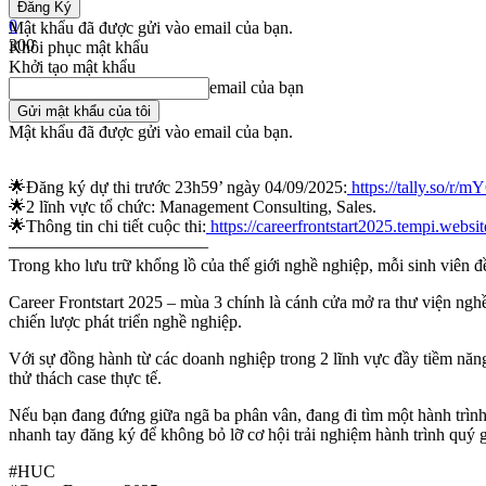
-
0
Mật khẩu đã được gửi vào email của bạn.
300
Khôi phục mật khẩu
Khởi tạo mật khẩu
Share
email của bạn
Mật khẩu đã được gửi vào email của bạn.
️🌟Đăng ký dự thi trước 23h59’ ngày 04/09/2025:
https://tally.so/r
🌟2 lĩnh vực tổ chức: Management Consulting, Sales.
🌟Thông tin chi tiết cuộc thi:
https://careerfrontstart2025.tempi.websit
———————————–
Trong kho lưu trữ khổng lồ của thế giới nghề nghiệp, mỗi sinh viên đ
Career Frontstart 2025 – mùa 3 chính là cánh cửa mở ra thư viện nghề
chiến lược phát triển nghề nghiệp.
Với sự đồng hành từ các doanh nghiệp trong 2 lĩnh vực đầy tiềm năn
thử thách case thực tế.
Nếu bạn đang đứng giữa ngã ba phân vân, đang đi tìm một hành trình 
nhanh tay đăng ký để không bỏ lỡ cơ hội trải nghiệm hành trình quý g
#HUC