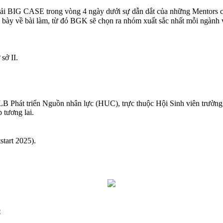
giải BIG CASE trong vòng 4 ngày dưới sự dẫn dắt của những Mentors 
 bày về bài làm, từ đó BGK sẽ chọn ra nhóm xuất sắc nhất mỗi ngành v
sở II.
CLB Phát triển Nguồn nhân lực (HUC), trực thuộc Hội Sinh viên trườn
 tương lai.
tart 2025).
e