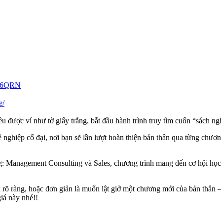
/mY6QRN
e/
ều được ví như tờ giấy trắng, bắt đầu hành trình truy tìm cuốn “sách n
 nghiệp cổ đại, nơi bạn sẽ lần lượt hoàn thiện bản thân qua từng chươn
g: Management Consulting và Sales, chương trình mang đến cơ hội học 
rõ ràng, hoặc đơn giản là muốn lật giở một chương mới của bản thân –
iá này nhé!!