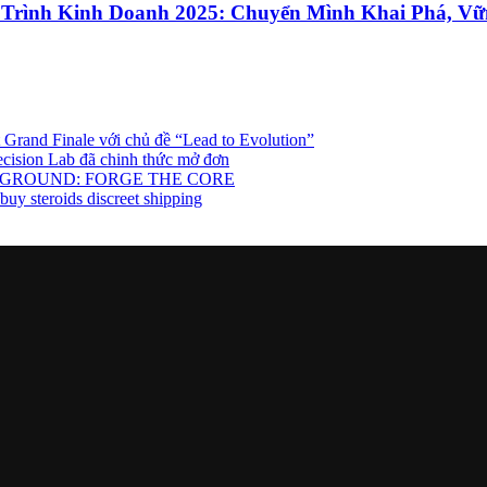
 Trình Kinh Doanh 2025: Chuyển Mình Khai Phá, Vữ
rand Finale với chủ đề “Lead to Evolution”
cision Lab đã chinh thức mở đơn
TTLEGROUND: FORGE THE CORE
uy steroids discreet shipping