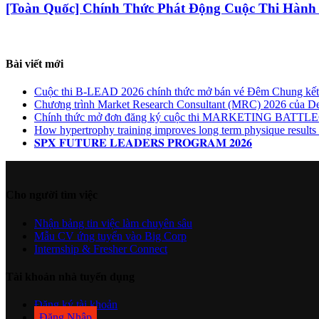
[Toàn Quốc] Chính Thức Phát Động Cuộc Thi Hành
Bài viết mới
Cuộc thi B-LEAD 2026 chính thức mở bán vé Đêm Chung kết G
Chương trình Market Research Consultant (MRC) 2026 của De
Chính thức mở đơn đăng ký cuộc thi MARKETING BA
How hypertrophy training improves long term physique results b
𝐒𝐏𝐗 𝐅𝐔𝐓𝐔𝐑𝐄 𝐋𝐄𝐀𝐃𝐄𝐑𝐒 𝐏𝐑𝐎𝐆𝐑𝐀𝐌 𝟐𝟎𝟐𝟔
Cho người tìm việc
Nhận bảng tin việc làm chuyên sâu
Mẫu CV ứng tuyển vào Big Corp
Internship & Fresher Connect
Tài khoản nhà tuyển dụng
Đăng ký tài khoản
Đăng Nhập