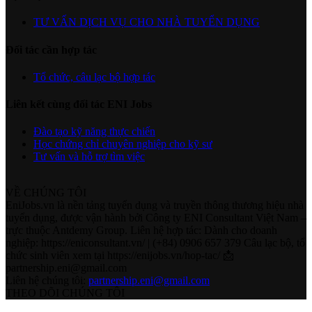
TƯ VẤN DỊCH VỤ CHO NHÀ TUYỂN DỤNG
Đối tác cần hợp tác
Tổ chức, câu lạc bộ hợp tác
Liên kết cùng đối tác ENI Jobs
Đào tạo kỹ năng thực chiến
Học chứng chỉ chuyên nghiệp cho kỹ sư
Tư vấn và hỗ trợ tìm việc
VỀ CHÚNG TÔI
EniJobs.vn là nền tảng tuyển dụng và truyền thông thương hiệu nhà
tuyển dụng, được vận hành bởi Công ty ENI Consultant Việt Nam –
trực thuộc Antdemy Group. Liên hệ hợp tác: Dành cho doanh
nghiệp: https://eniconsultant.vn/ | (+84) 0906 657 379 Câu lạc bộ, tổ
chức sinh viên xem tại https://enijobs.vn/hop-tac/ 📩
partnership.eni@gmail.com
Liên hệ chúng tôi:
partnership.eni@gmail.com
THEO DÕI CHÚNG TÔI