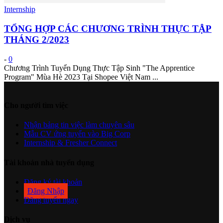
Internship
TỔNG HỢP CÁC CHƯƠNG TRÌNH THỰC TẬP
THÁNG 2/2023
-
0
Chương Trình Tuyển Dụng Thực Tập Sinh "The Apprentice
Program" Mùa Hè 2023 Tại Shopee Việt Nam ...
Cho người tìm việc
Nhận bảng tin việc làm chuyên sâu
Mẫu CV ứng tuyển vào Big Corp
Internship & Fresher Connect
Tài khoản nhà tuyển dụng
Đăng ký tài khoản
Đăng Nhập
Đăng tuyển ngay
Dịch vụ