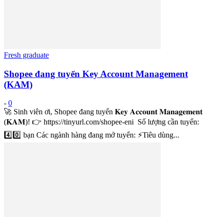
Fresh graduate
Shopee đang tuyển Key Account Management
(KAM)
-
0
🚀 Sinh viên ơi, Shopee đang tuyển 𝐊𝐞𝐲 𝐀𝐜𝐜𝐨𝐮𝐧𝐭 𝐌𝐚𝐧𝐚𝐠𝐞𝐦𝐞𝐧𝐭
(𝐊𝐀𝐌)! 👉 https://tinyurl.com/shopee-eni Số lượng cần tuyển:
4️⃣0️⃣ bạn Các ngành hàng đang mở tuyển: ⚡Tiêu dùng...