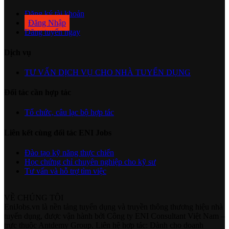
Đăng ký tài khoản
Đăng Nhập
Đăng tuyển ngay
Dịch vụ
TƯ VẤN DỊCH VỤ CHO NHÀ TUYỂN DỤNG
Đối tác cần hợp tác
Tổ chức, câu lạc bộ hợp tác
Liên kết cùng đối tác ENI Jobs
Đào tạo kỹ năng thực chiến
Học chứng chỉ chuyên nghiệp cho kỹ sư
Tư vấn và hỗ trợ tìm việc
VỀ CHÚNG TÔI
EniJobs.vn là nền tảng tuyển dụng và truyền thông thương hiệu nhà
tuyển dụng, được vận hành bởi Công ty ENI Consultant Việt Nam –
trực thuộc Antdemy Group. Liên hệ hợp tác: Dành cho doanh