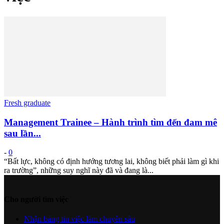
Fresh graduate
Management Trainee – Hành trình tìm đến đam mê
sau lần...
-
0
“Bất lực, không có định hướng tương lai, không biết phải làm gì khi
ra trường”, những suy nghĩ này đã và đang là...
Cho người tìm việc
Nhận bảng tin việc làm chuyên sâu