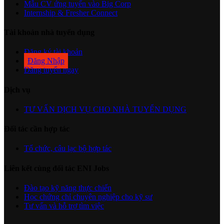
Mẫu CV ứng tuyển vào Big Corp
Internship & Fresher Connect
Tài khoản nhà tuyển dụng
Đăng ký tài khoản
Đăng Nhập
Đăng tuyển ngay
Dịch vụ
TƯ VẤN DỊCH VỤ CHO NHÀ TUYỂN DỤNG
Đối tác cần hợp tác
Tổ chức, câu lạc bộ hợp tác
Liên kết cùng đối tác ENI Jobs
Đào tạo kỹ năng thực chiến
Học chứng chỉ chuyên nghiệp cho kỹ sư
Tư vấn và hỗ trợ tìm việc