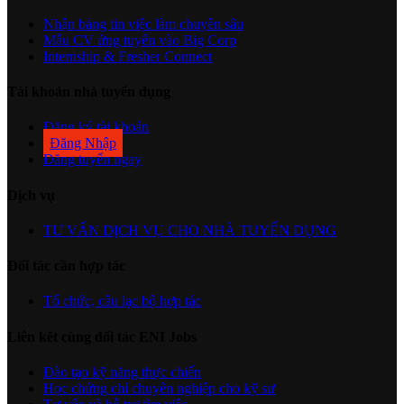
Nhận bảng tin việc làm chuyên sâu
Mẫu CV ứng tuyển vào Big Corp
Internship & Fresher Connect
Tài khoản nhà tuyển dụng
Đăng ký tài khoản
Đăng Nhập
Đăng tuyển ngay
Dịch vụ
TƯ VẤN DỊCH VỤ CHO NHÀ TUYỂN DỤNG
Đối tác cần hợp tác
Tổ chức, câu lạc bộ hợp tác
Liên kết cùng đối tác ENI Jobs
Đào tạo kỹ năng thực chiến
Học chứng chỉ chuyên nghiệp cho kỹ sư