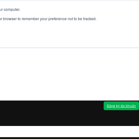
ur computer.
our browser to remember your preference not to be tracked.
Đăng ký tài khoản