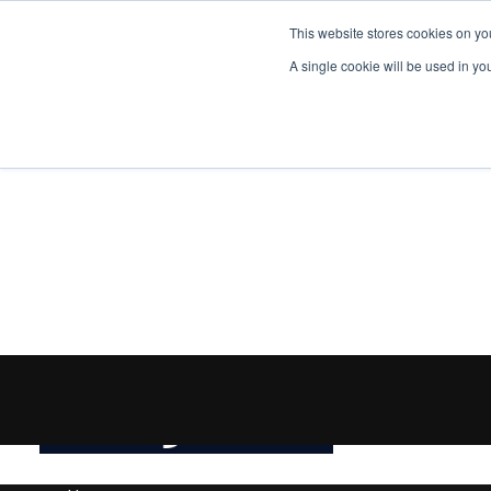
This website stores cookies on yo
A single cookie will be used in y
EniJobs.vn