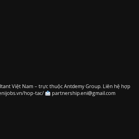
ltant Việt Nam – trực thuộc Antdemy Group. Liên hệ hợp
/enijobs.vn/hop-tac/
partnership.eni@gmail.com