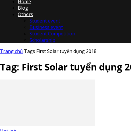
Home
Blog
Others
Student event
Business event
Student Competition
Scholarship
Trang chủ
Tags
First Solar tuyển dụng 2018
Tag: First Solar tuyển dụng 
Hot job