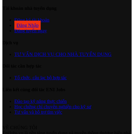
Tài khoản nhà tuyển dụng
Đăng ký tài khoản
Đăng Nhập
Đăng tuyển ngay
Dịch vụ
TƯ VẤN DỊCH VỤ CHO NHÀ TUYỂN DỤNG
Đối tác cần hợp tác
Tổ chức, câu lạc bộ hợp tác
Liên kết cùng đối tác ENI Jobs
Đào tạo kỹ năng thực chiến
Học chứng chỉ chuyên nghiệp cho kỹ sư
Tư vấn và hỗ trợ tìm việc
VỀ CHÚNG TÔI
EniJobs.vn là nền tảng tuyển dụng và truyền thông thương hiệu nhà