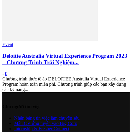
Event
Deloitte Australia Virtual Experience Program 2023
– Chương Trình Trải Nghiệm...
-
0
Chương trình thực tế ảo DELOITEE Australia Virtual Experience
Program hoàn toàn miễn phí. Chương trình giúp các bạn xây dựng
các kỹ năng...
Cho người tìm việc
Nhận bảng tin việc làm chuyên sâu
Mẫu CV ứng tuyển vào Big Corp
Internship & Fresher Connect