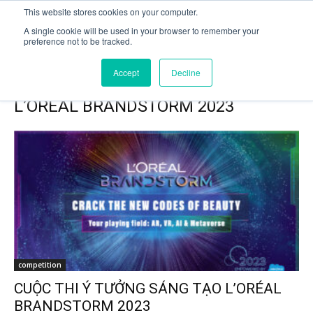
This website stores cookies on your computer.
A single cookie will be used in your browser to remember your
preference not to be tracked.
Trang chủ
Tags
CUỘC THI Ý TƯỞNG SÁNG TẠO L’ORÉAL
BRANDSTORM 2023
Accept
Decline
Tag: CUỘC THI Ý TƯỞNG SÁNG TẠO
L’ORÉAL BRANDSTORM 2023
competition
CUỘC THI Ý TƯỞNG SÁNG TẠO L’ORÉAL
BRANDSTORM 2023