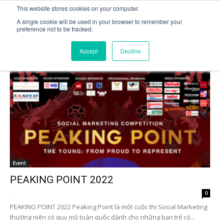
This website stores cookies on your computer.
A single cookie will be used in your browser to remember your
preference not to be tracked.
Trang chủ
Tags
Cuộc thi Social Marketing
Tag: cuộc thi Social Marketing
Accept
Decline
Event
PEAKING POINT 2022
-
0
PEAKING POINT 2022 Peaking Point là một cuộc thi Social Marketing
thường niên có quy mô toàn quốc dành cho những bạn trẻ có...