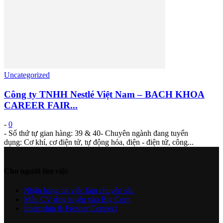
Uncategorized
Công ty TNHH Nestlé Việt Nam – BACH KHOA
CAREER FAIR...
-
0
- Số thứ tự gian hàng: 39 & 40- Chuyên ngành đang tuyển
dụng: Cơ khí, cơ điện tử, tự động hóa, điện - điện tử, công...
Cho người tìm việc
Nhận bảng tin việc làm chuyên sâu
Mẫu CV ứng tuyển vào Big Corp
Internship & Fresher Connect