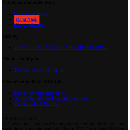
Tài khoản nhà tuyển dụng
Đăng ký tài khoản
Đăng Nhập
Đăng tuyển ngay
Dịch vụ
TƯ VẤN DỊCH VỤ CHO NHÀ TUYỂN DỤNG
Đối tác cần hợp tác
Tổ chức, câu lạc bộ hợp tác
Liên kết cùng đối tác ENI Jobs
Đào tạo kỹ năng thực chiến
Học chứng chỉ chuyên nghiệp cho kỹ sư
Tư vấn và hỗ trợ tìm việc
VỀ CHÚNG TÔI
EniJobs.vn là nền tảng tuyển dụng và truyền thông thương hiệu nhà
tuyển dụng, được vận hành bởi Công ty ENI Consultant Việt Nam –