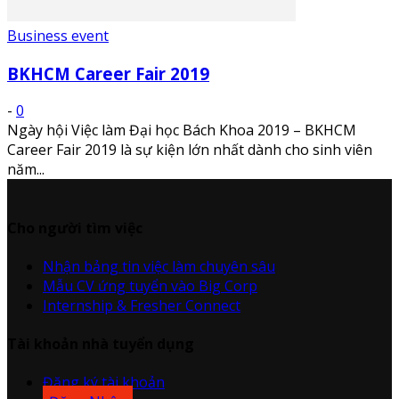
Business event
BKHCM Career Fair 2019
-
0
Ngày hội Việc làm Đại học Bách Khoa 2019 – BKHCM
Career Fair 2019 là sự kiện lớn nhất dành cho sinh viên
năm...
Cho người tìm việc
Nhận bảng tin việc làm chuyên sâu
Mẫu CV ứng tuyển vào Big Corp
Internship & Fresher Connect
Tài khoản nhà tuyển dụng
Đăng ký tài khoản