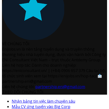
VỀ CHÚNG TÔI
EniJobs.vn là nền tảng tuyển dụng và truyền thông
thương hiệu nhà tuyển dụng, được vận hành bởi Công ty
ENI Consultant Việt Nam – trực thuộc Antdemy Group.
Liên hệ hợp tác: Dành cho doanh nghiệp:
https://eniconsultant.vn/ | (+84) 0906 657 379 Câu lạc bộ,
tổ chức sinh viên xem tại https://enijobs.vn/hop-tac/
partnership.eni@gmail.com
Liên hệ chúng tôi:
partnership.eni@gmail.com
THEO DÕI CHÚNG TÔI
Nhận bảng tin việc làm chuyên sâu
Mẫu CV ứng tuyển vào Big Corp