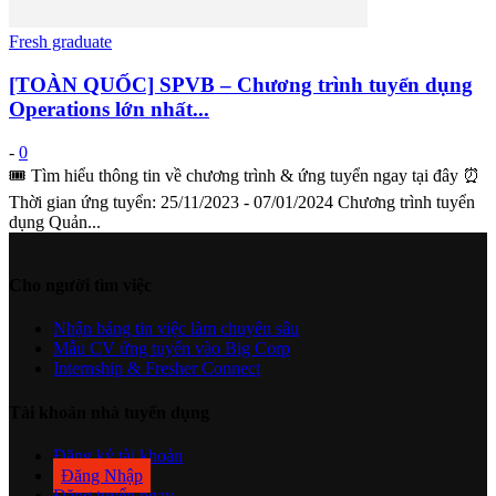
Fresh graduate
[TOÀN QUỐC] SPVB – Chương trình tuyển dụng
Operations lớn nhất...
-
0
🎟️ Tìm hiểu thông tin về chương trình & ứng tuyển ngay tại đây ⏰
Thời gian ứng tuyển: 25/11/2023 - 07/01/2024 Chương trình tuyển
dụng Quản...
Cho người tìm việc
Nhận bảng tin việc làm chuyên sâu
Mẫu CV ứng tuyển vào Big Corp
Internship & Fresher Connect
Tài khoản nhà tuyển dụng
Đăng ký tài khoản
Đăng Nhập
Đăng tuyển ngay