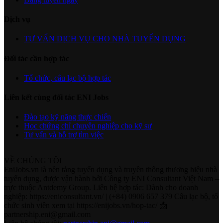
Dịch vụ
TƯ VẤN DỊCH VỤ CHO NHÀ TUYỂN DỤNG
Đối tác cần hợp tác
Tổ chức, câu lạc bộ hợp tác
Liên kết cùng đối tác ENI Jobs
Đào tạo kỹ năng thực chiến
Học chứng chỉ chuyên nghiệp cho kỹ sư
Tư vấn và hỗ trợ tìm việc
VỀ CHÚNG TÔI
EniJobs.vn là nền tảng tuyển dụng và truyền thông thương hiệu nhà
tuyển dụng, được vận hành bởi Công ty ENI Consultant Việt Nam –
trực thuộc Antdemy Group. Liên hệ hợp tác: Dành cho doanh
nghiệp: https://eniconsultant.vn/ | (+84) 0906 657 379 Câu lạc bộ, tổ
chức sinh viên xem tại https://enijobs.vn/hop-tac/ 📩
partnership.eni@gmail.com