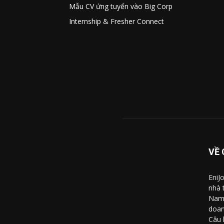
Mẫu CV ứng tuyển vào Big Corp
Internship & Fresher Connect
VỀ 
EniJ
nhà 
Nam 
doan
Câu 