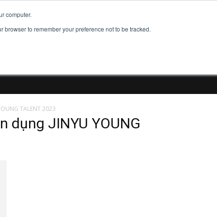
Đăng ký tài khoản
Đăng Nhập
Đăng tu
ur computer.
our browser to remember your preference not to be tracked.
U YOUNG TALENT 2023
yển dụng JINYU YOUNG