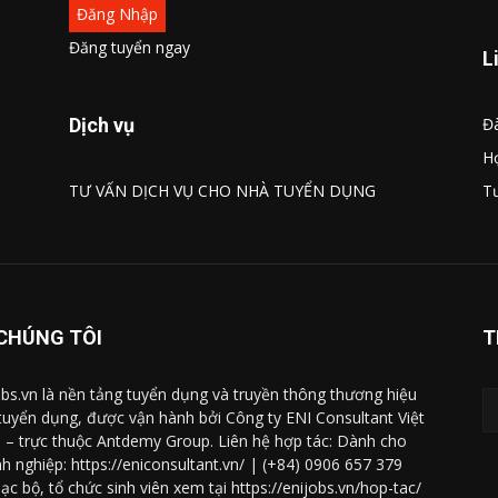
Đăng Nhập
Đăng tuyển ngay
L
Dịch vụ
Đà
Họ
TƯ VẤN DỊCH VỤ CHO NHÀ TUYỂN DỤNG
Tư
CHÚNG TÔI
T
obs.vn là nền tảng tuyển dụng và truyền thông thương hiệu
tuyển dụng, được vận hành bởi Công ty ENI Consultant Việt
– trực thuộc Antdemy Group. Liên hệ hợp tác: Dành cho
h nghiệp: https://eniconsultant.vn/ | (+84) 0906 657 379
lạc bộ, tổ chức sinh viên xem tại https://enijobs.vn/hop-tac/