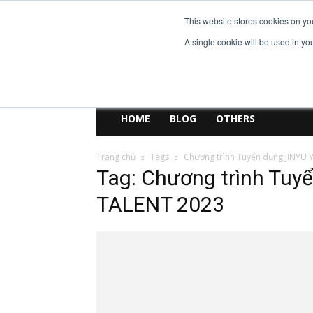
This website stores cookies on yo
EniJobs.vn
A single cookie will be used in y
HOME
BLOG
OTHERS
Trang chủ
Tags
Chương trình Tuyển dụng JINY
Tag: Chương trình Tu
TALENT 2023